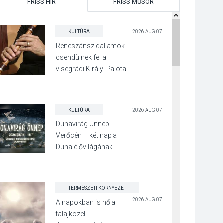
FRISS HÍR
FRISS MŰSOR
KULTÚRA
2026 AUG 07
Reneszánsz dallamok
csendülnek fel a
visegrádi Királyi Palota
díszudvarában
KULTÚRA
2026 AUG 07
Dunavirág Ünnep
Verőcén – két nap a
Duna élővilágának
jegyében
TERMÉSZETI KÖRNYEZET
2026 AUG 07
A napokban is nő a
talajközeli