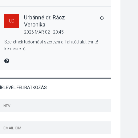
Szeptembertől
emelkednek a
parkolási díjak
Urbánné dr. Rácz
VÁLASZ
UD
Szentendrén
Veronika
2026 MÁR 02 - 20:45
KÖZÉLET
2026 AUG 05
Szeretnék tudomást szerezni a Tahitótfalut érintő
kérdésekről
Nőtt a fontosabb nyári
gyümölcsök
MIRE MONDTA
termésmennyisége
ÍRLEVÉL FELIRATKOZÁS
KULTÚRA
2026 AUG 04
Bogdányban
programokkal teli
búcsúhétvége lesz
KÖZÉLET
2026 AUG 04