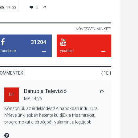
hagyomány – kiállítás
0
17:00
19:00
nyitotta meg az idei
Irány Surány Fesztivált
KÖVESSEN MINKET!
KULTÚRA
2026 AUG 05
31204
Mordái folk-rock
koncert lesz a
facebook
youtube
pilismaróti Duna-
parton
KOMMENTEK
{ 1E }
KULTÚRA
2026 AUG 05
Danubia Televízió
Különleges nyári
VÁLASZ
DT
élményt kínálnak a
MA 14:25
szabadtéri előadások
Köszönjük az érdeklődést! A napokban indul újra
a Skanzenben
hírlevelünk, ebben hetente küldjük a friss híreket,
programokat a térségből, valamint a legújabb
műsoraink, közvetítéseink listáját, linkjeit.
KÖZÉLET
2026 AUG 05
Üdvözlettel: a Danubia Televízió csapata
MIRE MONDTA