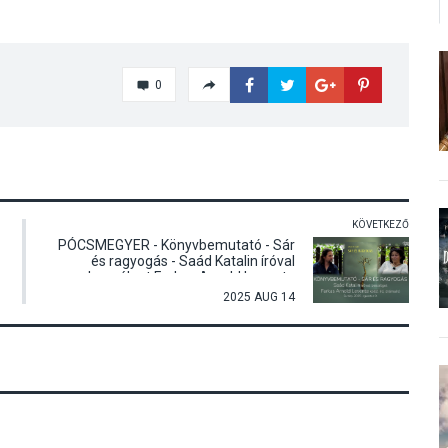
0
KÖVETKEZŐ
PÓCSMEGYER - Könyvbemutató - Sár
és ragyogás - Saád Katalin íróval
beszélget Farkas Arnold Levente
2025 AUG 14