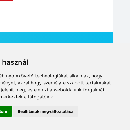
t használ
HÍR BEKÜLDÉSE
gyéb nyomkövető technológiákat alkalmaz, hogy
lményét, azzal hogy személyre szabott tartalmakat
 jelenít meg, és elemzi a weboldalunk forgalmát,
 érkeztek a látogatóink.
ítom
Beállítások megváltoztatása
DESIGN: NEOPLANE, WEB:
MOVAT