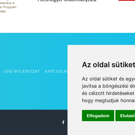
Az oldal sütike
JOGI NYILATKOZAT
KAPCSOLAT
OLDALTÉRKÉP
IMPRESSZUM
Az oldal sütiket és e
javítsa a böngészési é
és célzott hirdetéseket
hogy megtudjuk honnan
Elfogadom
Elutas