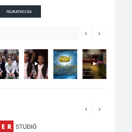
Jótékonysági
FELIRATKOZÁS
tanszergyűjtés lesz
Szigetmonostoron