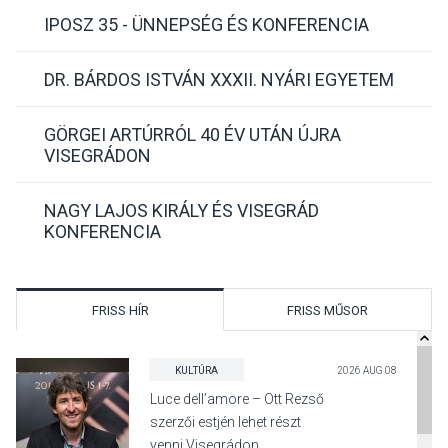
IPOSZ 35 - ÜNNEPSÉG ÉS KONFERENCIA
DR. BÁRDOS ISTVÁN XXXII. NYÁRI EGYETEM
GÖRGEI ARTÚRRÓL 40 ÉV UTÁN ÚJRA
VISEGRÁDON
NAGY LAJOS KIRÁLY ÉS VISEGRÁD
KONFERENCIA
FRISS HÍR
FRISS MŰSOR
KULTÚRA
2026 AUG 08
Luce dell’amore – Ott Rezső
szerzői estjén lehet részt
venni Visegrádon