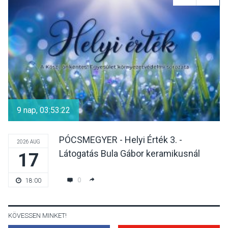
Dunavirág Ünnep Verőcén –
két nap a Duna élővilágának
jegyében
TERMÉSZETI KÖRNYEZET
2026 AUG 07
A napokban is nő a
talajközeli ózonmennyiség
9 nap, 03:53:22
PÓCSMEGYER - Helyi Érték 3. -
2026 AUG
Látogatás Bula Gábor keramikusnál
17
KULTÚRA
2026 AUG 06
Mi a pszichológia, és miért
0
18:00
van rá szükségünk? –
Beszélgetés a Kacsakő
Irodalmi Színpadon
KÖVESSEN MINKET!