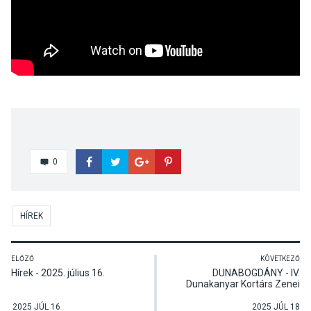
0
HÍREK
ELŐZŐ
KÖVETKEZŐ
Hírek - 2025. július 16.
DUNABOGDÁNY - IV.
Dunakanyar Kortárs Zenei
Fórum - Az In Medias Brass
rézfúvós kvintett koncertje
2025 JÚL 16
2025 JÚL 18