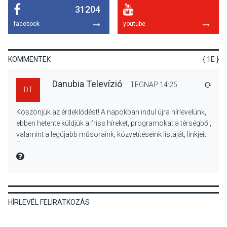
31204
KULTÚRA
2026 AUG 06
facebook
youtube
Különleges csillagles lesz
Tahitótfaluban a Bodor
Majorban
KOMMENTEK
{ 1E }
Danubia Televízió
TEGNAP 14:25
VÁLA
DT
KULTÚRA
2026 AUG 06
Köszönjük az érdeklődést! A napokban indul újra hírlevelünk,
Színek, közösség és
ebben hetente küldjük a friss híreket, programokat a térségből,
hagyomány – kiállítás
valamint a legújabb műsoraink, közvetítéseink listáját, linkjeit.
nyitotta meg az idei Irány
Üdvözlettel: a Danubia Televízió csapata
Surány Fesztivált
MIRE MONDTA
KULTÚRA
2026 AUG 05
HÍRLEVÉL FELIRATKOZÁS
Mordái folk-rock koncert
lesz a pilismaróti Duna-
parton