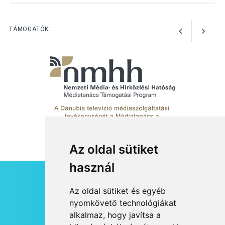
Nőtt a fontosabb nyári
gyümölcsök
termésmennyisége
TÁMOGATÓK:
Az oldal sütiket
használ
HÍRLEVÉL
Az oldal sütiket és egyéb
RSS
nyomkövető technológiákat
alkalmaz, hogy javítsa a
JOGI NYILATKOZAT