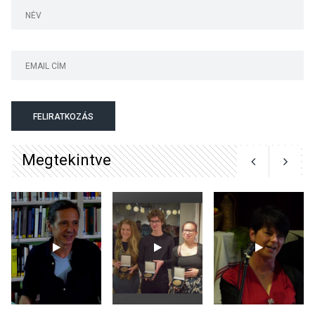
KULTÚRA
2026 AUG 05
Különleges nyári élményt
kínálnak a szabadtéri
előadások a Skanzenben
FELIRATKOZÁS
Megtekintve
KÖZÉLET
2026 AUG 05
Szeptembertől emelkednek
a parkolási díjak
Szentendrén
KÖZÉLET
2026 AUG 05