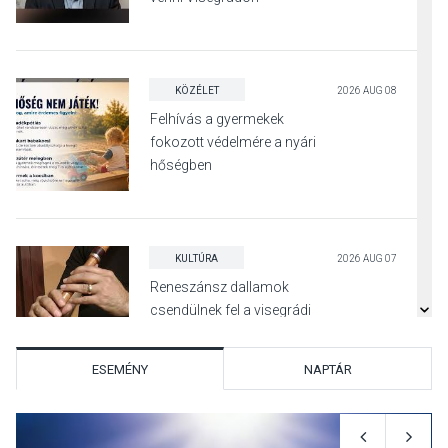
KÖZÉLET
2026 AUG 08
Felhívás a gyermekek
fokozott védelmére a nyári
hőségben
KULTÚRA
2026 AUG 07
Reneszánsz dallamok
csendülnek fel a visegrádi
Királyi Palota
díszudvarában
ESEMÉNY
NAPTÁR
KULTÚRA
2026 AUG 07