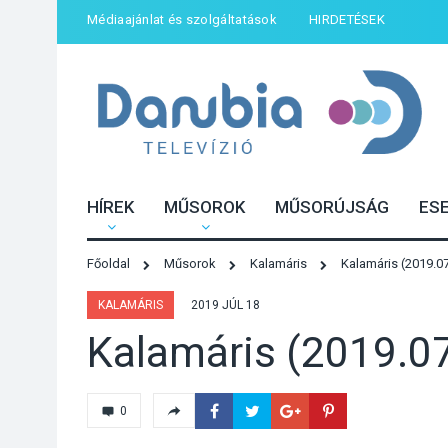
Médiaajánlat és szolgáltatások
HIRDETÉSEK
HÍREK
MŰSOROK
MŰSORÚJSÁG
ES
Főoldal
Műsorok
Kalamáris
Kalamáris (2019.07
KALAMÁRIS
2019 JÚL 18
Kalamáris (2019.07
0