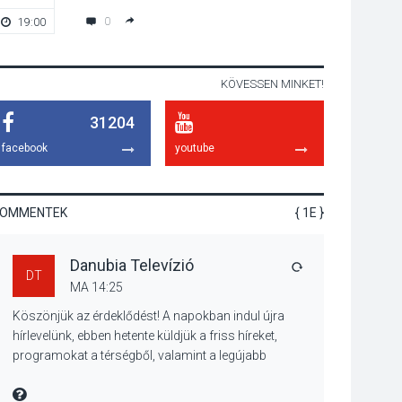
hagyomány – kiállítás
0
19:00
19:00
nyitotta meg az idei
Irány Surány Fesztivált
KÖVESSEN MINKET!
KULTÚRA
2026 AUG 05
31204
Mordái folk-rock
koncert lesz a
facebook
youtube
pilismaróti Duna-
parton
KOMMENTEK
{ 1E }
KULTÚRA
2026 AUG 05
Danubia Televízió
Különleges nyári
VÁLASZ
DT
élményt kínálnak a
MA 14:25
szabadtéri előadások
Köszönjük az érdeklődést! A napokban indul újra
a Skanzenben
hírlevelünk, ebben hetente küldjük a friss híreket,
programokat a térségből, valamint a legújabb
műsoraink, közvetítéseink listáját, linkjeit.
KÖZÉLET
2026 AUG 05
Üdvözlettel: a Danubia Televízió csapata
MIRE MONDTA