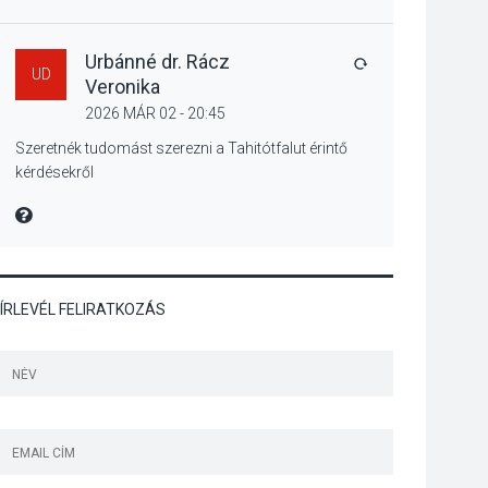
Szeptembertől
emelkednek a
parkolási díjak
Urbánné dr. Rácz
VÁLASZ
UD
Szentendrén
Veronika
2026 MÁR 02 - 20:45
KÖZÉLET
2026 AUG 05
Szeretnék tudomást szerezni a Tahitótfalut érintő
kérdésekről
Nőtt a fontosabb nyári
gyümölcsök
MIRE MONDTA
termésmennyisége
ÍRLEVÉL FELIRATKOZÁS
KULTÚRA
2026 AUG 04
Bogdányban
programokkal teli
búcsúhétvége lesz
KÖZÉLET
2026 AUG 04