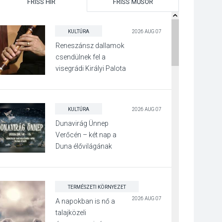
FRISS HÍR
FRISS MŰSOR
KULTÚRA
2026 AUG 07
Reneszánsz dallamok
csendülnek fel a
visegrádi Királyi Palota
díszudvarában
KULTÚRA
2026 AUG 07
Dunavirág Ünnep
Verőcén – két nap a
Duna élővilágának
jegyében
TERMÉSZETI KÖRNYEZET
2026 AUG 07
A napokban is nő a
talajközeli