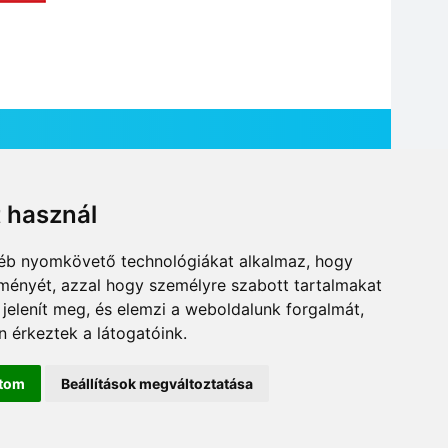
t használ
HÍR BEKÜLDÉSE
gyéb nyomkövető technológiákat alkalmaz, hogy
lményét, azzal hogy személyre szabott tartalmakat
 jelenít meg, és elemzi a weboldalunk forgalmát,
 érkeztek a látogatóink.
ítom
Beállítások megváltoztatása
DESIGN: NEOPLANE, WEB:
MOVAT