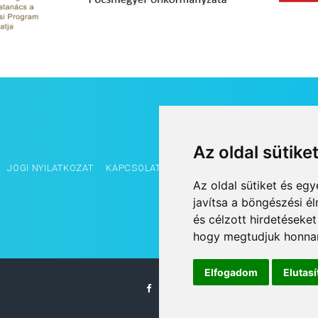
Az oldal sütike
JOGI NYILATKOZAT
KAPCSOLAT
OLDALTÉRKÉP
IMPRESSZUM
Az oldal sütiket és e
javítsa a böngészési é
és célzott hirdetéseket
hogy megtudjuk honnan
Elfogadom
Elutas