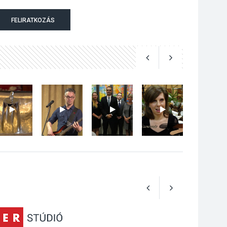
Jótékonysági
FELIRATKOZÁS
tanszergyűjtés lesz
Szigetmonostoron