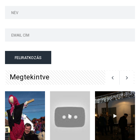
Majorban
KULTÚRA
2026 AUG 06
Színek, közösség és
hagyomány – kiállítás
nyitotta meg az idei Irány
FELIRATKOZÁS
Surány Fesztivált
Megtekintve
KULTÚRA
2026 AUG 05
Mordái folk-rock koncert
lesz a pilismaróti Duna-
parton
KULTÚRA
2026 AUG 05