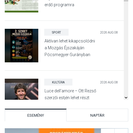
erdő programra
SPORT
2026 AUG 08
Aktívan lehet kikapcsolódni
a Mozgás Éjszakáján
Pócsmegyer-Surányban
KULTÚRA
2026 AUG 08
Luce dell’amore – Ott Rezső
szerzői estjén lehet részt
venni Visegrádon
ESEMÉNY
NAPTÁR
KÖZÉLET
2026 AUG 08