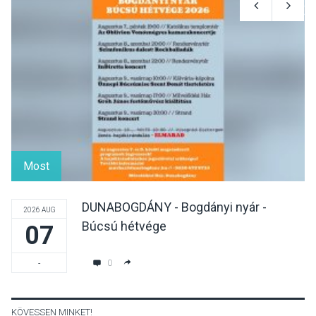
Felhívás a gyermekek
fokozott védelmére a nyári
hőségben
KULTÚRA
2026 AUG 07
Reneszánsz dallamok
csendülnek fel a visegrádi
Most
Királyi Palota
díszudvarában
DUNABOGDÁNY - Bogdányi nyár -
2026 AUG
Búcsú hétvége
07
KULTÚRA
2026 AUG 07
Dunavirág Ünnep Verőcén –
0
-
két nap a Duna élővilágának
jegyében
KÖVESSEN MINKET!