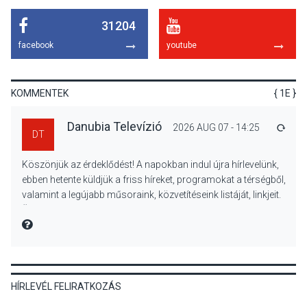
31204
TERMÉSZETI KÖRNYEZET
2026 AUG 07
facebook
youtube
A napokban is nő a
talajközeli ózonmennyiség
KOMMENTEK
{ 1E }
Danubia Televízió
2026 AUG 07 - 14:25
VÁLA
DT
KULTÚRA
2026 AUG 06
Köszönjük az érdeklődést! A napokban indul újra hírlevelünk,
Mi a pszichológia, és miért
ebben hetente küldjük a friss híreket, programokat a térségből,
van rá szükségünk? –
valamint a legújabb műsoraink, közvetítéseink listáját, linkjeit.
Beszélgetés a Kacsakő
Üdvözlettel: a Danubia Televízió csapata
Irodalmi Színpadon
MIRE MONDTA
KULTÚRA
2026 AUG 06
HÍRLEVÉL FELIRATKOZÁS
Különleges csillagles lesz
Tahitótfaluban a Bodor