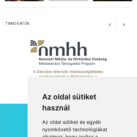
Különleges nyári élményt
kínálnak a szabadtéri
előadások a Skanzenben
TÁMOGATÓK:
Az oldal sütiket
használ
HÍRLEVÉL
Az oldal sütiket és egyéb
RSS
nyomkövető technológiákat
alkalmaz, hogy javítsa a
JOGI NYILATKOZAT