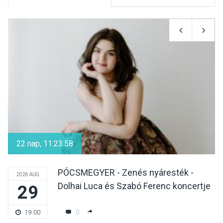
KULTÚRA
2026 AUG 06
Színek, közösség és
hagyomány – kiállítás
nyitotta meg az idei Irány
Surány Fesztivált
KULTÚRA
2026 AUG 05
Mordái folk-rock koncert
lesz a pilismaróti Duna-
22 nap, 11:23:58
parton
PÓCSMEGYER - Zenés nyáresték -
2026 AUG
Dolhai Luca és Szabó Ferenc koncertje
29
KULTÚRA
2026 AUG 05
Különleges nyári élményt
0
19:00
kínálnak a szabadtéri