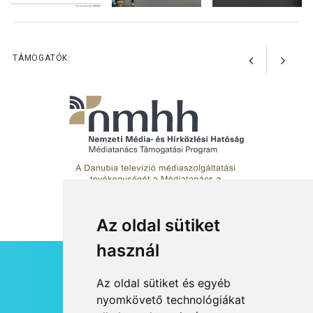
TERMÉSZETI KÖRNYEZET
2026 AUG 04
Kánikulában még
TÁMOGATÓK:
veszélyesebbek a
kullancsok
Az oldal sütiket
használ
HÍRLEVÉL
Az oldal sütiket és egyéb
RSS
nyomkövető technológiákat