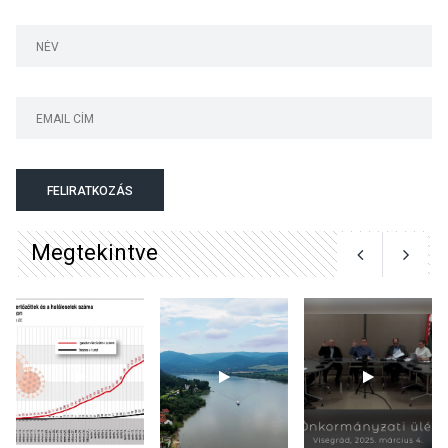
Bogdányban programokkal
teli búcsúhétvége lesz
KÖZÉLET
2026 AUG 04
Jótékonysági
FELIRATKOZÁS
tanszergyűjtés lesz
Szigetmonostoron
Megtekintve
KÖZÉLET
2026 AUG 04
Megújulnak Szentendre
játszóterei