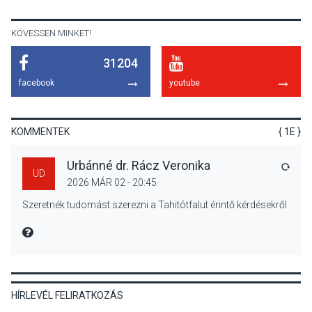
előadások a Skanzenben
KÖVESSEN MINKET!
31204
KÖZÉLET
2026 AUG 05
facebook
youtube
Szeptembertől emelkednek
a parkolási díjak
Szentendrén
KOMMENTEK
{ 1E }
Urbánné dr. Rácz Veronika
VÁLA
UD
2026 MÁR 02 - 20:45
KÖZÉLET
2026 AUG 05
Szeretnék tudomást szerezni a Tahitótfalut érintő kérdésekről
Nőtt a fontosabb nyári
gyümölcsök
MIRE MONDTA
termésmennyisége
HÍRLEVÉL FELIRATKOZÁS
KULTÚRA
2026 AUG 04