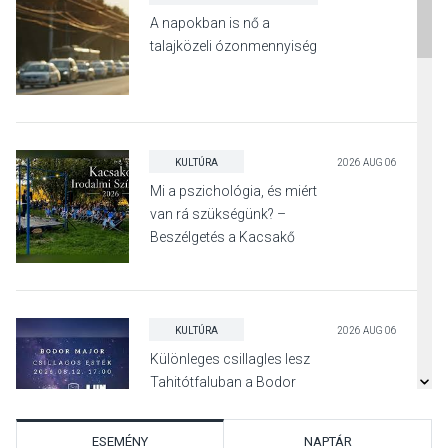
A napokban is nő a
talajközeli ózonmennyiség
KULTÚRA
2026 AUG 06
Mi a pszichológia, és miért
van rá szükségünk? –
Beszélgetés a Kacsakő
Irodalmi Színpadon
KULTÚRA
2026 AUG 06
Különleges csillagles lesz
Tahitótfaluban a Bodor
Majorban
ESEMÉNY
NAPTÁR