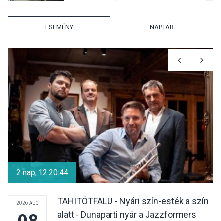
Szentendrén
ESEMÉNY
NAPTÁR
KÖZÉLET
2026 AUG 05
Nőtt a fontosabb nyári
gyümölcsök
termésmennyisége
KULTÚRA
2026 AUG 04
Bogdányban programokkal
teli búcsúhétvége lesz
2 nap, 12:20:43
TAHITÓTFALU - Nyári szín-esték a szín
2026 AUG
alatt - Dunaparti nyár a Jazzformers
08
KÖZÉLET
2026 AUG 04