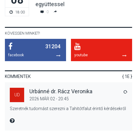
együttessel
Jótékonysági
0
18:00
tanszergyűjtés lesz
Szigetmonostoron
KÖVESSEN MINKET!
31204
KÖZÉLET
2026 AUG 04
facebook
youtube
Megújulnak Szentendre
játszóterei
KOMMENTEK
{ 1E }
Urbánné dr. Rácz Veronika
VÁLA
UD
2026 MÁR 02 - 20:45
TERMÉSZETI KÖRNYEZET
2026 AUG 04
Szeretnék tudomást szerezni a Tahitótfalut érintő kérdésekről
Kánikulában még
veszélyesebbek a
MIRE MONDTA
kullancsok