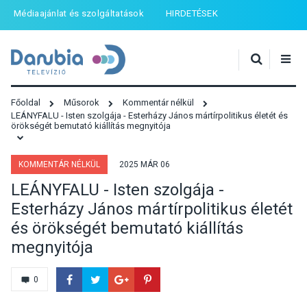
Médiaajánlat és szolgáltatások
HIRDETÉSEK
Főoldal
Műsorok
Kommentár nélkül
LEÁNYFALU - Isten szolgája - Esterházy János mártírpolitikus életét és
örökségét bemutató kiállítás megnyitója
KOMMENTÁR NÉLKÜL
2025 MÁR 06
LEÁNYFALU - Isten szolgája -
Esterházy János mártírpolitikus életét
és örökségét bemutató kiállítás
megnyitója
0