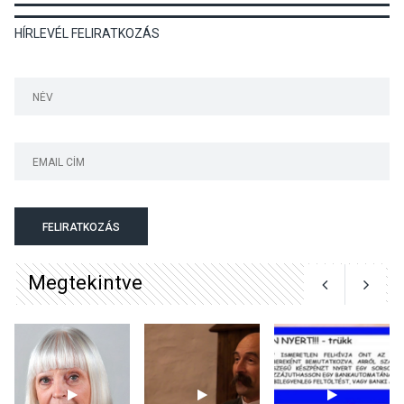
HÍRLEVÉL FELIRATKOZÁS
KULTÚRA
2026 AUG 03
Art Week: egy hét a
művészetek jegyében
Esztergomban
KULTÚRA
2026 AUG 03
A kimondatlan üzenetek
FELIRATKOZÁS
nyomában – Ingyenes
metakommunikációs
Megtekintve
foglalkozások Szentendrén
KULTÚRA
2026 AUG 03
Az Ön fotója is bekerülhet a
WMO 2027-es naptárába