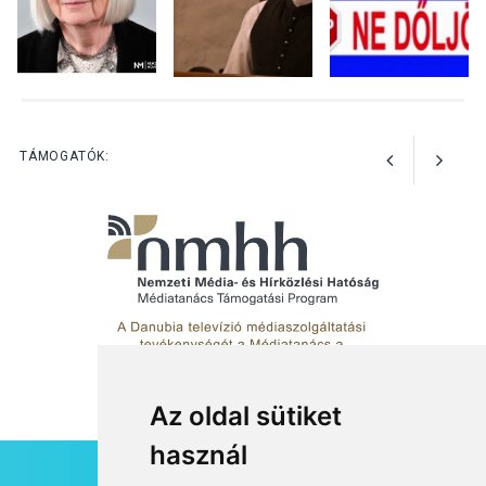
TERMÉSZETI KÖRNYEZET
2026 AUG 03
Perseidák – amikor az
TÁMOGATÓK:
augusztusi égbolt
hullócsillagokkal ajándékoz
meg
Az oldal sütiket
használ