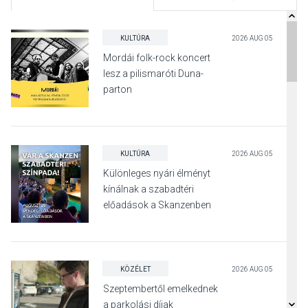
KULTÚRA
2026 AUG 05
Mordái folk-rock koncert
lesz a pilismaróti Duna-
parton
KULTÚRA
2026 AUG 05
Különleges nyári élményt
kínálnak a szabadtéri
előadások a Skanzenben
KÖZÉLET
2026 AUG 05
Szeptembertől emelkednek
a parkolási díjak