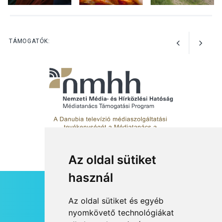
TERMÉSZETI KÖRNYEZET
2026 AUG 04
Kánikulában még
TÁMOGATÓK:
veszélyesebbek a
kullancsok
Az oldal sütiket
használ
HÍRLEVÉL
Az oldal sütiket és egyéb
RSS
nyomkövető technológiákat