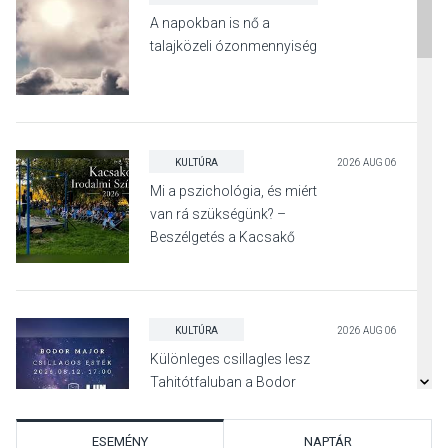
A napokban is nő a
talajközeli ózonmennyiség
KULTÚRA
2026 AUG 06
Mi a pszichológia, és miért
van rá szükségünk? –
Beszélgetés a Kacsakő
Irodalmi Színpadon
KULTÚRA
2026 AUG 06
Különleges csillagles lesz
Tahitótfaluban a Bodor
Majorban
ESEMÉNY
NAPTÁR