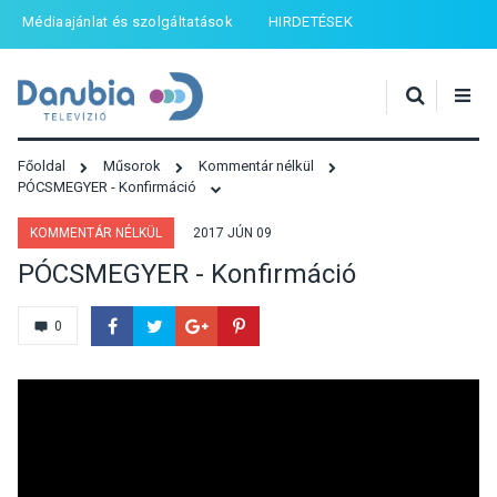
Médiaajánlat és szolgáltatások
HIRDETÉSEK
Főoldal
Műsorok
Kommentár nélkül
PÓCSMEGYER - Konfirmáció
KOMMENTÁR NÉLKÜL
2017 JÚN 09
PÓCSMEGYER - Konfirmáció
0