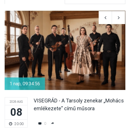
KULTÚRA
2026 AUG 06
Színek, közösség és
hagyomány – kiállítás
nyitotta meg az idei Irány
Surány Fesztivált
KULTÚRA
2026 AUG 05
Mordái folk-rock koncert
lesz a pilismaróti Duna-
1 nap, 09:34:56
parton
VISEGRÁD - A Tarsoly zenekar „Mohács
2026 AUG
emlékezete” című műsora
08
KULTÚRA
2026 AUG 05
Különleges nyári élményt
0
20:00
kínálnak a szabadtéri