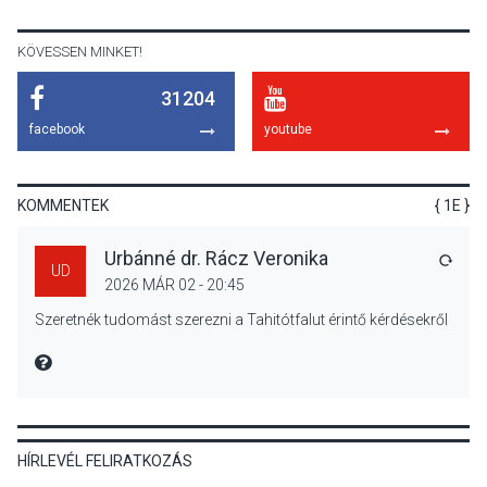
előadások a Skanzenben
KÖVESSEN MINKET!
31204
KÖZÉLET
2026 AUG 05
facebook
youtube
Szeptembertől emelkednek
a parkolási díjak
Szentendrén
KOMMENTEK
{ 1E }
Urbánné dr. Rácz Veronika
VÁLA
UD
2026 MÁR 02 - 20:45
KÖZÉLET
2026 AUG 05
Szeretnék tudomást szerezni a Tahitótfalut érintő kérdésekről
Nőtt a fontosabb nyári
gyümölcsök
MIRE MONDTA
termésmennyisége
HÍRLEVÉL FELIRATKOZÁS
KULTÚRA
2026 AUG 04