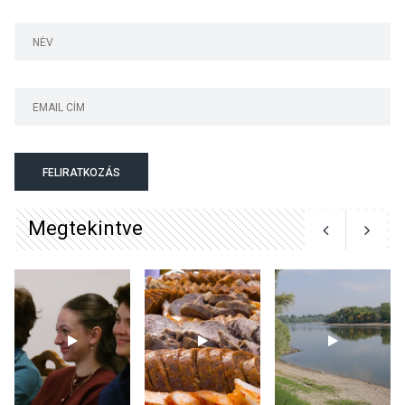
Bogdányban programokkal
teli búcsúhétvége lesz
KÖZÉLET
2026 AUG 04
Jótékonysági
FELIRATKOZÁS
tanszergyűjtés lesz
Szigetmonostoron
Megtekintve
KÖZÉLET
2026 AUG 04
Megújulnak Szentendre
játszóterei