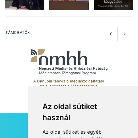
KULTÚRA
2026 AUG 03
A kimondatlan üzenetek
TÁMOGATÓK:
nyomában – Ingyenes
metakommunikációs
foglalkozások Szentendrén
Az oldal sütiket
használ
HÍRLEVÉL
Az oldal sütiket és egyéb
RSS