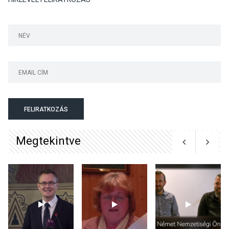
KÖZÉLET
2026 AUG 04
Megújulnak Szentendre
játszóterei
TERMÉSZETI KÖRNYEZET
2026 AUG 04
Kánikulában még
FELIRATKOZÁS
veszélyesebbek a
kullancsok
Megtekintve
KULTÚRA
2026 AUG 03
Art Week: egy hét a
művészetek jegyében
Esztergomban