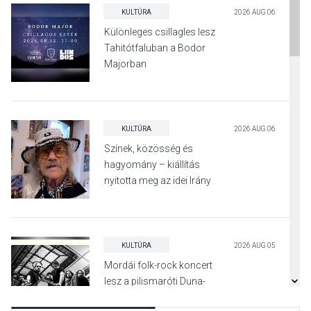
KULTÚRA
2026 AUG 06
Különleges csillagles lesz
Tahitótfaluban a Bodor
Majorban
KULTÚRA
2026 AUG 06
Színek, közösség és
hagyomány – kiállítás
nyitotta meg az idei Irány
Surány Fesztivált
KULTÚRA
2026 AUG 05
Mordái folk-rock koncert
lesz a pilismaróti Duna-
parton