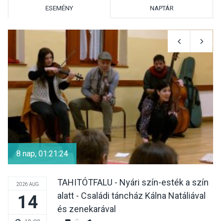
ESEMÉNY
NAPTÁR
KULTÚRA
2026 AUG 05
Különleges nyári élményt
kínálnak a szabadtéri
előadások a Skanzenben
KÖZÉLET
2026 AUG 05
Szeptembertől emelkednek
a parkolási díjak
8 nap, 01:21:22
Szentendrén
TAHITÓTFALU - Nyári szín-esték a szín
2026 AUG
alatt - Családi táncház Kálna Natáliával
14
KÖZÉLET
2026 AUG 05
és zenekarával
Nőtt a fontosabb nyári