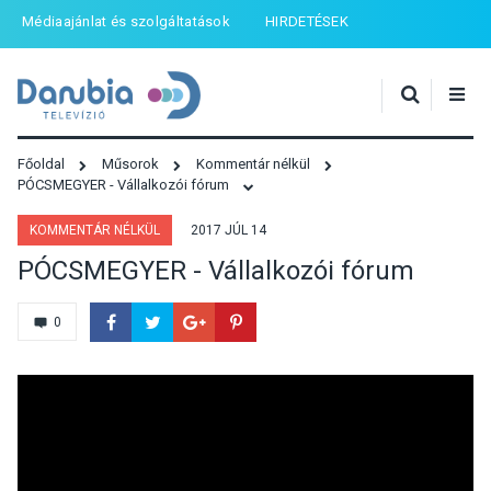
Médiaajánlat és szolgáltatások
HIRDETÉSEK
Főoldal
Műsorok
Kommentár nélkül
PÓCSMEGYER - Vállalkozói fórum
KOMMENTÁR NÉLKÜL
2017 JÚL 14
PÓCSMEGYER - Vállalkozói fórum
0