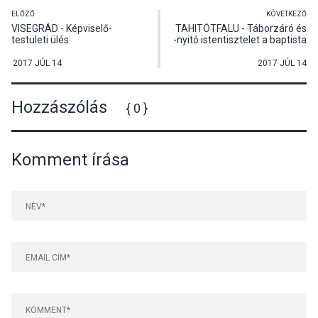
ELŐZŐ
KÖVETKEZŐ
VISEGRÁD - Képviselő-
TAHITÓTFALU - Táborzáró és
testületi ülés
-nyitó istentisztelet a baptista
imaházban
2017 JÚL 14
2017 JÚL 14
Hozzászólás
{ 0 }
Komment írása