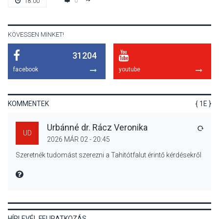
0
18:00
gyümölcsök
termésmennyisége
KÖVESSEN MINKET!
31204
KULTÚRA
2026 AUG 04
facebook
youtube
Bogdányban programokkal
teli búcsúhétvége lesz
KOMMENTEK
{ 1E }
Urbánné dr. Rácz Veronika
VÁLA
UD
2026 MÁR 02 - 20:45
KÖZÉLET
2026 AUG 04
Szeretnék tudomást szerezni a Tahitótfalut érintő kérdésekről
Jótékonysági
tanszergyűjtés lesz
MIRE MONDTA
Szigetmonostoron
HÍRLEVÉL FELIRATKOZÁS