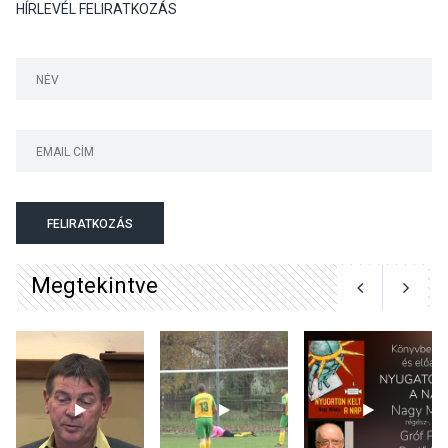
HÍRLEVÉL FELIRATKOZÁS
TERMÉSZETI KÖRNYEZET
2026 AUG 04
Kánikulában még
veszélyesebbek a
kullancsok
KULTÚRA
2026 AUG 03
Art Week: egy hét a
FELIRATKOZÁS
művészetek jegyében
Esztergomban
Megtekintve
KULTÚRA
2026 AUG 03
A kimondatlan üzenetek
nyomában – Ingyenes
metakommunikációs