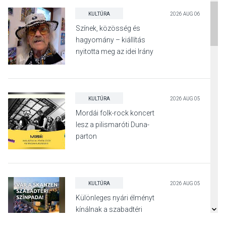
KULTÚRA
2026 AUG 06
Színek, közösség és
hagyomány – kiállítás
nyitotta meg az idei Irány
Surány Fesztivált
KULTÚRA
2026 AUG 05
Mordái folk-rock koncert
lesz a pilismaróti Duna-
parton
KULTÚRA
2026 AUG 05
Különleges nyári élményt
kínálnak a szabadtéri
előadások a Skanzenben