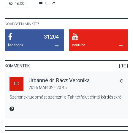
Bogdányban programokkal
0
18:00
teli búcsúhétvége lesz
KÖVESSEN MINKET!
31204
KÖZÉLET
2026 AUG 04
facebook
youtube
Jótékonysági
tanszergyűjtés lesz
Szigetmonostoron
KOMMENTEK
{ 1E }
Urbánné dr. Rácz Veronika
VÁLA
UD
2026 MÁR 02 - 20:45
KÖZÉLET
2026 AUG 04
Szeretnék tudomást szerezni a Tahitótfalut érintő kérdésekről
Megújulnak Szentendre
játszóterei
MIRE MONDTA