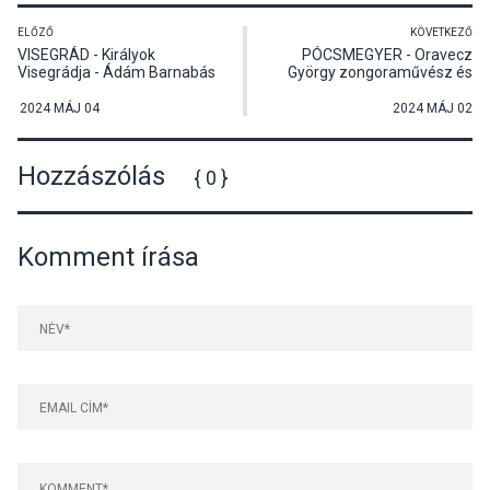
ELŐZŐ
KÖVETKEZŐ
VISEGRÁD - Királyok
PÓCSMEGYER - Oravecz
Visegrádja - Ádám Barnabás
György zongoraművész és
előadása A magyar
Koppándi Jenő
huszárság története címmel
hegedűművész Tavaszváró
2024 MÁJ 04
2024 MÁJ 02
koncertje
Hozzászólás
{ 0 }
Komment írása