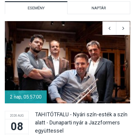
ESEMÉNY
NAPTÁR
KÖZÉLET
2026 AUG 05
Szeptembertől emelkednek
a parkolási díjak
Szentendrén
KÖZÉLET
2026 AUG 05
Nőtt a fontosabb nyári
gyümölcsök
2 nap, 05:56:59
termésmennyisége
TAHITÓTFALU - Nyári szín-esték a szín
2026 AUG
alatt - Dunaparti nyár a Jazzformers
08
KULTÚRA
2026 AUG 04
együttessel