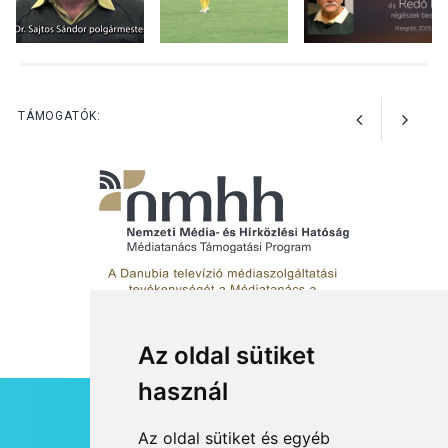
foglalkozások Szentendrén
KULTÚRA
2026 AUG 03
Az Ön fotója is bekerülhet a
TÁMOGATÓK:
WMO 2027-es naptárába
Az oldal sütiket
használ
HÍRLEVÉL
Az oldal sütiket és egyéb