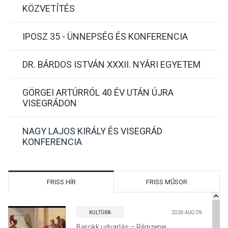
KÖZVETÍTÉS
IPOSZ 35 - ÜNNEPSÉG ÉS KONFERENCIA
DR. BÁRDOS ISTVÁN XXXII. NYÁRI EGYETEM
GÖRGEI ARTÚRRÓL 40 ÉV UTÁN ÚJRA
VISEGRÁDON
NAGY LAJOS KIRÁLY ÉS VISEGRÁD
KONFERENCIA
FRISS HÍR
FRISS MŰSOR
KULTÚRA
2026 AUG 09
Barokk udvarlás – Régizenei