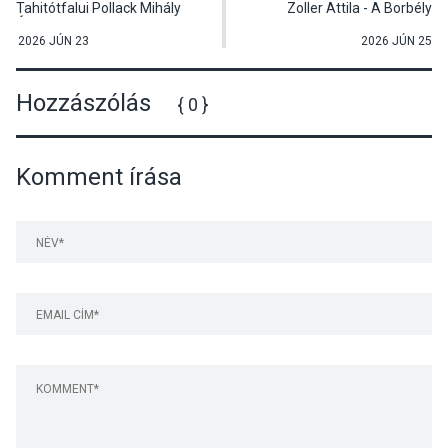
Tahitótfalui Pollack Mihály
Zoller Attila - A Borbély
Általános Iskola és AMI-ban
Műhely koncertje
2026 JÚN 23
2026 JÚN 25
Hozzászólás
{ 0 }
Komment írása