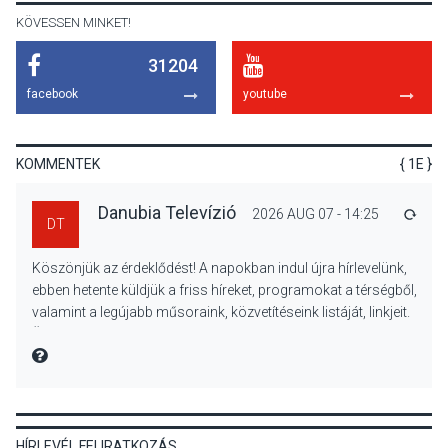
KÖVESSEN MINKET!
31204
KULTÚRA
2026 AUG 07
facebook
youtube
Reneszánsz dallamok
csendülnek fel a visegrádi
Királyi Palota
KOMMENTEK
{ 1E }
díszudvarában
Danubia Televízió
2026 AUG 07 - 14:25
VÁLA
DT
KULTÚRA
2026 AUG 07
Köszönjük az érdeklődést! A napokban indul újra hírlevelünk,
Dunavirág Ünnep Verőcén –
ebben hetente küldjük a friss híreket, programokat a térségből,
két nap a Duna élővilágának
valamint a legújabb műsoraink, közvetítéseink listáját, linkjeit.
jegyében
Üdvözlettel: a Danubia Televízió csapata
MIRE MONDTA
TERMÉSZETI KÖRNYEZET
2026 AUG 07
HÍRLEVÉL FELIRATKOZÁS
A napokban is nő a