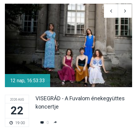
SPORT
2026 AUG 08
Aktívan lehet kikapcsolódni
a Mozgás Éjszakáján
Pócsmegyer-Surányban
KULTÚRA
2026 AUG 08
Luce dell’amore – Ott Rezső
szerzői estjén lehet részt
12 nap, 16:53:33
venni Visegrádon
VISEGRÁD - A Fuvalom énekegyüttes
2026 AUG
koncertje
22
KÖZÉLET
2026 AUG 08
Felhívás a gyermekek
0
19:00
fokozott védelmére a nyári
hőségben