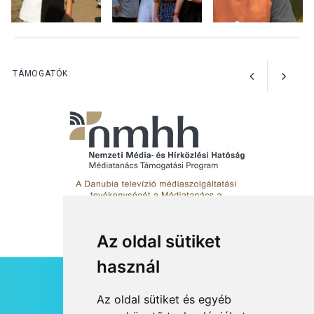
KULTÚRA
2026 AUG 06
Színek, közösség és
hagyomány – kiállítás
nyitotta meg az idei Irány
TÁMOGATÓK:
Surány Fesztivált
Az oldal sütiket
használ
HÍRLEVÉL
Az oldal sütiket és egyéb
RSS