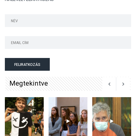
talajközeli ózonmennyiség
KULTÚRA
2026 AUG 06
Mi a pszichológia, és miért
van rá szükségünk? –
Beszélgetés a Kacsakő
FELIRATKOZÁS
Irodalmi Színpadon
Megtekintve
KULTÚRA
2026 AUG 06
Különleges csillagles lesz
Tahitótfaluban a Bodor
Majorban