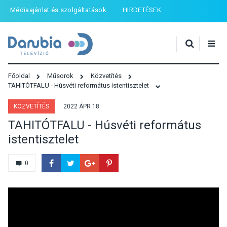
Médiaajánlat és szolgáltatások
HIRDETÉSEK
Főoldal
Műsorok
Közvetítés
TAHITÓTFALU - Húsvéti református istentisztelet
KÖZVETÍTÉS
2022 ÁPR 18
TAHITÓTFALU - Húsvéti református
istentisztelet
0