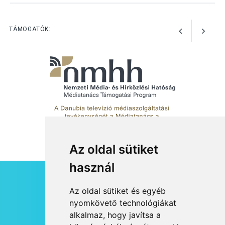
TERMÉSZETI KÖRNYEZET
2026 AUG 04
Kánikulában még
TÁMOGATÓK:
veszélyesebbek a
kullancsok
Az oldal sütiket
használ
HÍRLEVÉL
Az oldal sütiket és egyéb
RSS
nyomkövető technológiákat
alkalmaz, hogy javítsa a
JOGI NYILATKOZAT