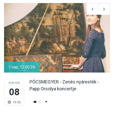
KULTÚRA
2026 AUG 06
Színek, közösség és
hagyomány – kiállítás
nyitotta meg az idei Irány
Surány Fesztivált
KULTÚRA
2026 AUG 05
Mordái folk-rock koncert
lesz a pilismaróti Duna-
1 nap, 12:00:26
parton
PÓCSMEGYER - Zenés nyáresték -
2026 AUG
Papp Orsolya koncertje
08
KULTÚRA
2026 AUG 05
Különleges nyári élményt
0
19:00
kínálnak a szabadtéri
előadások a Skanzenben