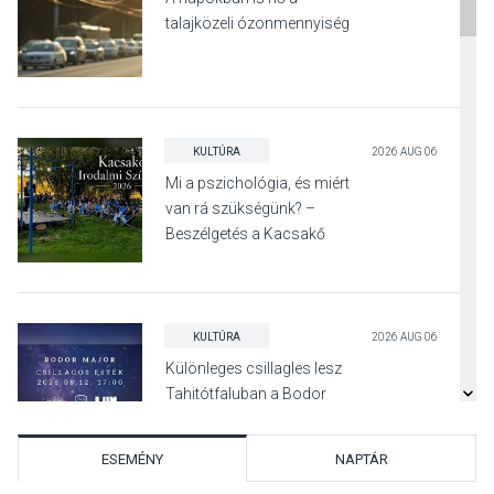
talajközeli ózonmennyiség
KULTÚRA
2026 AUG 06
Mi a pszichológia, és miért
van rá szükségünk? –
Beszélgetés a Kacsakő
Irodalmi Színpadon
KULTÚRA
2026 AUG 06
Különleges csillagles lesz
Tahitótfaluban a Bodor
Majorban
ESEMÉNY
NAPTÁR