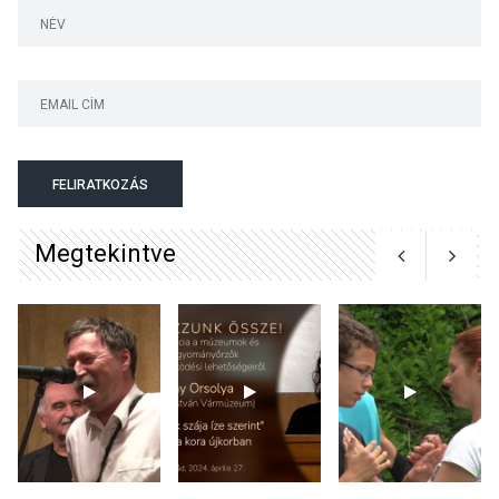
teli búcsúhétvége lesz
KÖZÉLET
2026 AUG 04
Jótékonysági
FELIRATKOZÁS
tanszergyűjtés lesz
Szigetmonostoron
Megtekintve
KÖZÉLET
2026 AUG 04
Megújulnak Szentendre
játszóterei