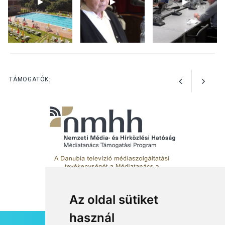
KÖZÉLET
2026 AUG 04
Jótékonysági
tanszergyűjtés lesz
Szigetmonostoron
TÁMOGATÓK:
Az oldal sütiket
használ