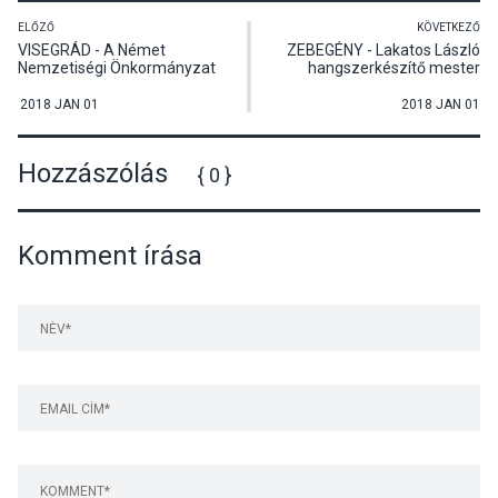
ELŐZŐ
KÖVETKEZŐ
VISEGRÁD - A Német
ZEBEGÉNY - Lakatos László
Nemzetiségi Önkormányzat
hangszerkészítő mester
közmeghallgatása
előadása
2018 JAN 01
2018 JAN 01
Hozzászólás
{ 0 }
Komment írása