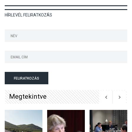
KÖZÉLET
2026 AUG 05
HÍRLEVÉL FELIRATKOZÁS
Szeptembertől emelkednek
a parkolási díjak
Szentendrén
KÖZÉLET
2026 AUG 05
Nőtt a fontosabb nyári
gyümölcsök
termésmennyisége
FELIRATKOZÁS
Megtekintve
KULTÚRA
2026 AUG 04
Bogdányban programokkal
teli búcsúhétvége lesz