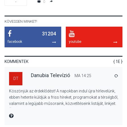
0
-
hagyomány – kiállítás
nyitotta meg az idei Irány
Surány Fesztivált
KÖVESSEN MINKET!
31204
KULTÚRA
2026 AUG 05
facebook
youtube
Mordái folk-rock koncert
lesz a pilismaróti Duna-
parton
KOMMENTEK
{ 1E }
Danubia Televízió
MA 14:25
VÁLA
DT
KULTÚRA
2026 AUG 05
Köszönjük az érdeklődést! A napokban indul újra hírlevelünk,
Különleges nyári élményt
ebben hetente küldjük a friss híreket, programokat a térségből,
kínálnak a szabadtéri
valamint a legújabb műsoraink, közvetítéseink listáját, linkjeit.
előadások a Skanzenben
Üdvözlettel: a Danubia Televízió csapata
MIRE MONDTA