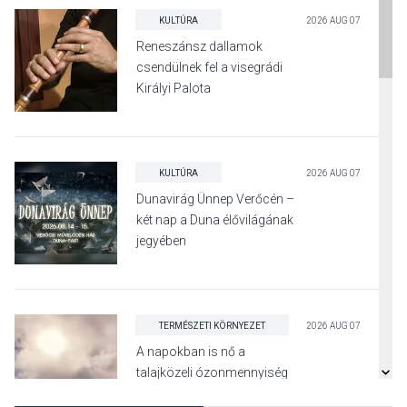
KULTÚRA
2026 AUG 07
Reneszánsz dallamok
csendülnek fel a visegrádi
Királyi Palota
díszudvarában
KULTÚRA
2026 AUG 07
Dunavirág Ünnep Verőcén –
két nap a Duna élővilágának
jegyében
TERMÉSZETI KÖRNYEZET
2026 AUG 07
A napokban is nő a
talajközeli ózonmennyiség