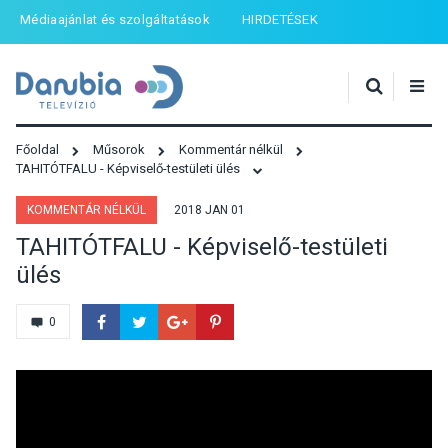
Médiaajánlat és szolgáltatások
HIRDETÉSEK
Főoldal
Műsorok
Kommentár nélkül
TAHITÓTFALU - Képviselő-testületi ülés
KOMMENTÁR NÉLKÜL
2018 JAN 01
TAHITÓTFALU - Képviselő-testületi
ülés
0