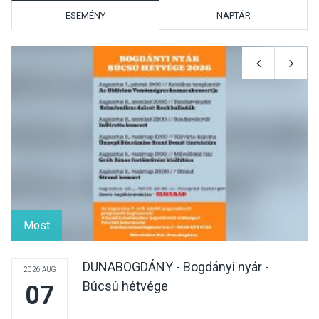
ESEMÉNY
NAPTÁR
KULTÚRA
2026 AUG 06
Mi a pszichológia, és miért
van rá szükségünk? –
Beszélgetés a Kacsakő
Irodalmi Színpadon
KULTÚRA
2026 AUG 06
Különleges csillagles lesz
Tahitótfaluban a Bodor
Most
Majorban
DUNABOGDÁNY - Bogdányi nyár -
2026 AUG
Búcsú hétvége
07
KULTÚRA
2026 AUG 06
Színek, közösség és