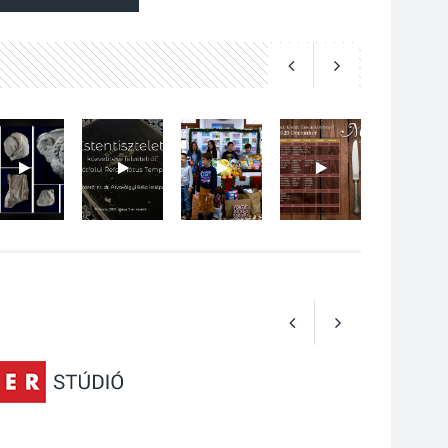
Art Week: egy hét a
művészetek jegyében
Esztergomban