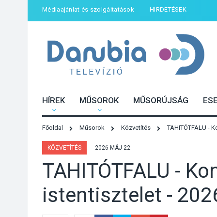
Médiaajánlat és szolgáltatások
HIRDETÉSEK
HÍREK
MŰSOROK
MŰSORÚJSÁG
ES
Főoldal
Műsorok
Közvetítés
TAHITÓTFALU - Kon
KÖZVETÍTÉS
2026 MÁJ 22
TAHITÓTFALU - Kon
istentisztelet - 20