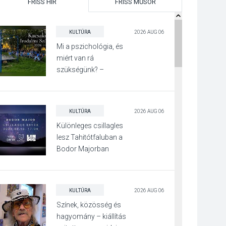
FRISS HÍR
FRISS MŰSOR
KULTÚRA
2026 AUG 06
Mi a pszichológia, és
miért van rá
szükségünk? –
Beszélgetés a Kacsakő
Irodalmi Színpadon
KULTÚRA
2026 AUG 06
Különleges csillagles
lesz Tahitótfaluban a
Bodor Majorban
KULTÚRA
2026 AUG 06
Színek, közösség és
hagyomány – kiállítás