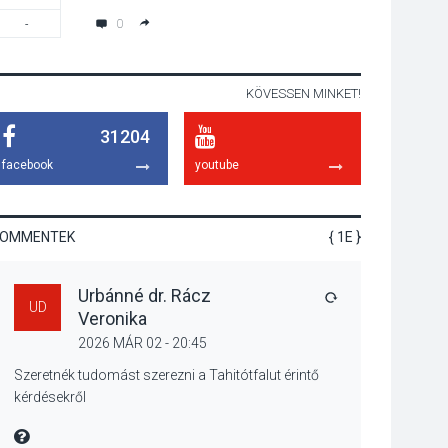
emelkednek a
0
-
18:00
parkolási díjak
Szentendrén
KÖVESSEN MINKET!
KÖZÉLET
2026 AUG 05
31204
Nőtt a fontosabb nyári
gyümölcsök
facebook
youtube
termésmennyisége
KOMMENTEK
{ 1E }
KULTÚRA
2026 AUG 04
Urbánné dr. Rácz
Bogdányban
VÁLASZ
UD
Veronika
programokkal teli
búcsúhétvége lesz
2026 MÁR 02 - 20:45
Szeretnék tudomást szerezni a Tahitótfalut érintő
kérdésekről
KÖZÉLET
2026 AUG 04
MIRE MONDTA