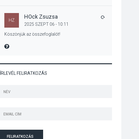
Jótékonysági
tanszergyűjtés lesz
Szigetmonostoron
HOck Zsuzsa
VÁLASZ
HZ
2025 SZEPT 06 - 10:11
Köszönjük az összefoglalót!
KÖZÉLET
2026 AUG 04
MIRE MONDTA
Megújulnak Szentendre
játszóterei
ÍRLEVÉL FELIRATKOZÁS
TERMÉSZETI KÖRNYEZET
2026 AUG 04
Kánikulában még
veszélyesebbek a
kullancsok
FELIRATKOZÁS
KULTÚRA
2026 AUG 03