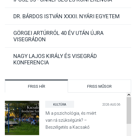
DR. BÁRDOS ISTVÁN XXXII. NYÁRI EGYETEM
GÖRGEI ARTÚRRÓL 40 ÉV UTÁN ÚJRA
VISEGRÁDON
NAGY LAJOS KIRÁLY ÉS VISEGRÁD
KONFERENCIA
FRISS HÍR
FRISS MŰSOR
KULTÚRA
2026 AUG 06
Mi a pszichológia, és miért
van rá szükségünk? –
Beszélgetés a Kacsakő
Irodalmi Színpadon