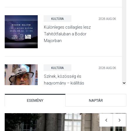
KULTÚRA
2026 AUG 06
Különleges csillagles lesz
Tahitótfaluban a Bodor
Majorban
KULTÚRA
2026 AUG 06
Színek, közösség és
hagyomány – kiállítás
nyitotta meg az idei Irány
Surány Fesztivált
ESEMÉNY
NAPTÁR
KULTÚRA
2026 AUG 05
Mordái folk-rock koncert