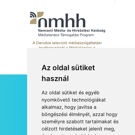
művészetek jegyében
Esztergomban
Az oldal sütiket
használ
HÍRLEVÉL
Az oldal sütiket és egyéb
RSS
nyomkövető technológiákat
alkalmaz, hogy javítsa a
JOGI NYILATKOZAT
böngészési élményét, azzal hogy
KAPCSOLAT
személyre szabott tartalmakat és
OLDALTÉRKÉP
célzott hirdetéseket jelenít meg,
IMPRESSZUM