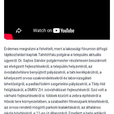
Érdemes megnézni a felvételt, mert a lakossági fórumon átfogó
tájékoztatást kaptak Tahitótfalu polgárai a település aktuális
ügyeiről. Dr. Sajtos Sándor polgármester részletesen beszámolt
az elvégzett fejlesztésekről, a település helyzetéről, az
óvodabővítésre benyújtott pályázatról, a tahi kerékpárútról, a
kihelyezett orvosi szakrendelésekről és laborvizsgálati
lehetőségről, a padlásfödém szigetelési pályázatról, a Tildy-híd
felújításáról, a DMRV Zrt. ivóvízhálózat-fejlesztéséről. Szó volt a
várható fejlesztésekről is: többek között a zebra építéséről a
Hősök tere környezetében, a szabadtéri fitneszpark létesítéséről,
az orvosi rendelő mögötti parkoló kialakításáról, az általános
iskola bővítéséről, a 11-es út állapotáról. Emellett a helyi adókról