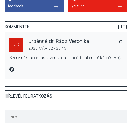
KÖZÉLET
2026 AUG 05
facebook
youtube
Nőtt a fontosabb nyári
gyümölcsök
termésmennyisége
KOMMENTEK
{ 1E }
Urbánné dr. Rácz Veronika
VÁLA
UD
2026 MÁR 02 - 20:45
KULTÚRA
2026 AUG 04
Szeretnék tudomást szerezni a Tahitótfalut érintő kérdésekről
Bogdányban programokkal
teli búcsúhétvége lesz
MIRE MONDTA
HÍRLEVÉL FELIRATKOZÁS
KÖZÉLET
2026 AUG 04
Jótékonysági
tanszergyűjtés lesz
Szigetmonostoron