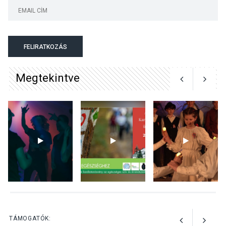
KÖZÉLET
2026 AUG 04
Megújulnak Szentendre
FELIRATKOZÁS
játszóterei
Megtekintve
TERMÉSZETI KÖRNYEZET
2026 AUG 04
Kánikulában még
veszélyesebbek a
kullancsok
KULTÚRA
2026 AUG 03
Art Week: egy hét a
TÁMOGATÓK: