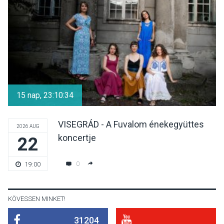
lesz a pilismaróti Duna-
parton
KULTÚRA
2026 AUG 05
Különleges nyári élményt
kínálnak a szabadtéri
15 nap, 23:10:34
előadások a Skanzenben
VISEGRÁD - A Fuvalom énekegyüttes
2026 AUG
koncertje
22
KÖZÉLET
2026 AUG 05
Szeptembertől emelkednek
0
19:00
a parkolási díjak
Szentendrén
KÖVESSEN MINKET!
31204