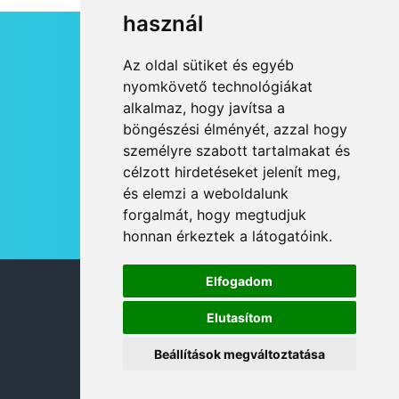
használ
HÍRLEVÉL
Az oldal sütiket és egyéb
RSS
nyomkövető technológiákat
alkalmaz, hogy javítsa a
JOGI NYILATKOZAT
böngészési élményét, azzal hogy
KAPCSOLAT
személyre szabott tartalmakat és
OLDALTÉRKÉP
célzott hirdetéseket jelenít meg,
IMPRESSZUM
és elemzi a weboldalunk
HÍR BEKÜLDÉSE
forgalmát, hogy megtudjuk
honnan érkeztek a látogatóink.
Elfogadom
© 2026 DANUBIA TV
Elutasítom
Beállítások megváltoztatása
DESIGN: NEOPLANE, WEB:
MOVAT