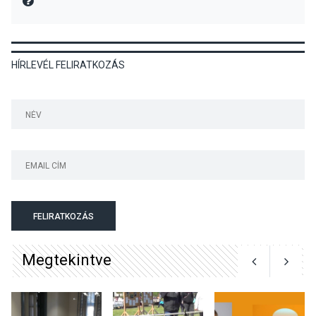
MIRE MONDTA
Szentendrén
HÍRLEVÉL FELIRATKOZÁS
KÖZÉLET
2026 AUG 05
Nőtt a fontosabb nyári
gyümölcsök
termésmennyisége
KULTÚRA
2026 AUG 04
Bogdányban programokkal
FELIRATKOZÁS
teli búcsúhétvége lesz
Megtekintve
KÖZÉLET
2026 AUG 04