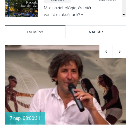
Mi a pszichológia, és miért
van rá szükségünk? –
Beszélgetés a Kacsakő
Irodalmi Színpadon
ESEMÉNY
NAPTÁR
KULTÚRA
2026 AUG 06
Különleges csillagles lesz
Tahitótfaluban a Bodor
Majorban
KULTÚRA
2026 AUG 06
Színek, közösség és
hagyomány – kiállítás
7 nap, 08:00:29
nyitotta meg az idei Irány
Surány Fesztivált