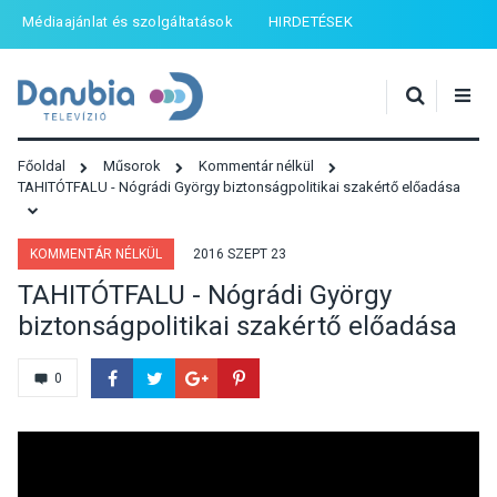
Médiaajánlat és szolgáltatások
HIRDETÉSEK
Főoldal
Műsorok
Kommentár nélkül
TAHITÓTFALU - Nógrádi György biztonságpolitikai szakértő előadása
KOMMENTÁR NÉLKÜL
2016 SZEPT 23
TAHITÓTFALU - Nógrádi György
biztonságpolitikai szakértő előadása
0