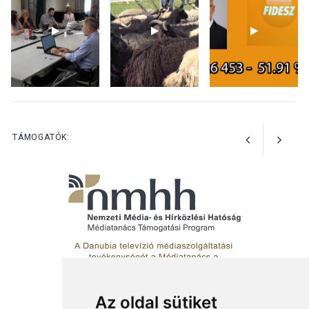
Jótékonysági
tanszergyűjtés lesz
Szigetmonostoron
KÖZÉLET
2026 AUG 04
Megújulnak Szentendre
TÁMOGATÓK:
játszóterei
Az oldal sütiket