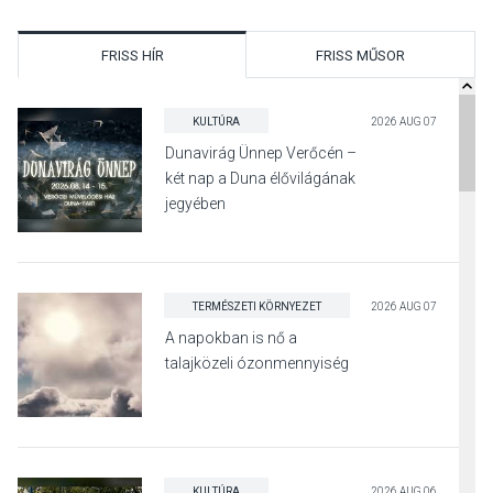
FRISS HÍR
FRISS MŰSOR
KULTÚRA
2026 AUG 07
Dunavirág Ünnep Verőcén –
két nap a Duna élővilágának
jegyében
TERMÉSZETI KÖRNYEZET
2026 AUG 07
A napokban is nő a
talajközeli ózonmennyiség
KULTÚRA
2026 AUG 06