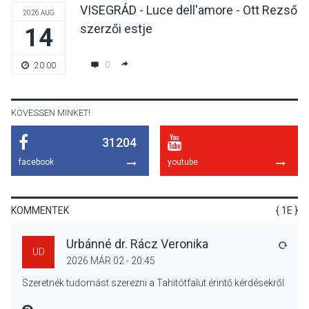
VISEGRÁD - Luce dell'amore - Ott Rezső
2026 AUG
szerzői estje
14
KULTÚRA
2026 AUG 05
Mordái folk-rock koncert
0
20:00
lesz a pilismaróti Duna-
parton
KÖVESSEN MINKET!
31204
KULTÚRA
2026 AUG 05
facebook
youtube
Különleges nyári élményt
kínálnak a szabadtéri
előadások a Skanzenben
KOMMENTEK
{ 1E }
Urbánné dr. Rácz Veronika
VÁLA
UD
2026 MÁR 02 - 20:45
KÖZÉLET
2026 AUG 05
Szeretnék tudomást szerezni a Tahitótfalut érintő kérdésekről
Szeptembertől emelkednek
a parkolási díjak