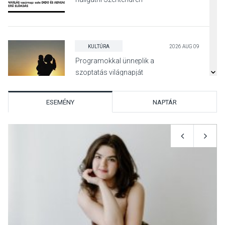
KULTÚRA
2026 AUG 09
Programokkal ünneplik a
szoptatás világnapját
Pomázon
ESEMÉNY
NAPTÁR
TERMÉSZETI KÖRNYEZET
2026 AUG 09
Hamarosan lehet
regisztrálni az Iskolában az
erdő programra
SPORT
2026 AUG 08