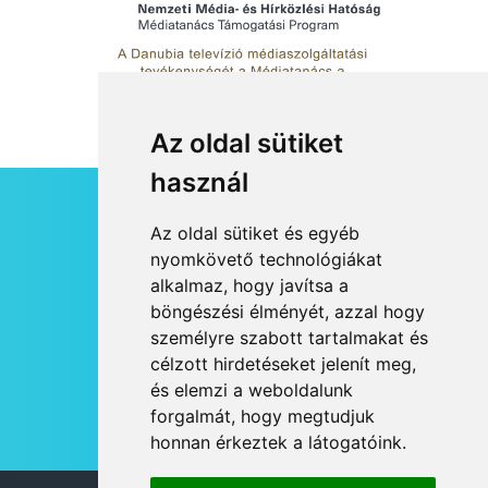
Az oldal sütiket
használ
HÍRLEVÉL
Az oldal sütiket és egyéb
RSS
nyomkövető technológiákat
alkalmaz, hogy javítsa a
JOGI NYILATKOZAT
böngészési élményét, azzal hogy
KAPCSOLAT
személyre szabott tartalmakat és
OLDALTÉRKÉP
célzott hirdetéseket jelenít meg,
IMPRESSZUM
és elemzi a weboldalunk
HÍR BEKÜLDÉSE
forgalmát, hogy megtudjuk
honnan érkeztek a látogatóink.