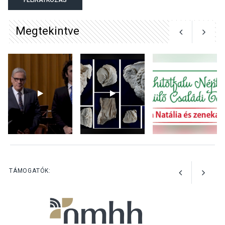
Megtekintve
KULTÚRA
2026 AUG 06
Mi a pszichológia, és miért
van rá szükségünk? –
Beszélgetés a Kacsakő
Irodalmi Színpadon
KULTÚRA
2026 AUG 06
Különleges csillagles lesz
Tahitótfaluban a Bodor
Majorban
TÁMOGATÓK: