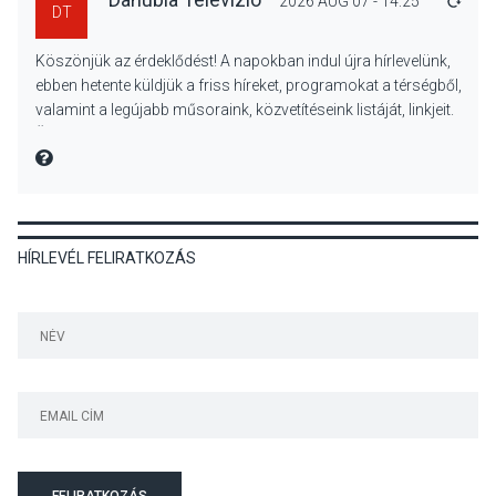
2026 AUG 07 - 14:25
VÁLA
DT
KULTÚRA
2026 AUG 07
Köszönjük az érdeklődést! A napokban indul újra hírlevelünk,
Reneszánsz dallamok
ebben hetente küldjük a friss híreket, programokat a térségből,
csendülnek fel a visegrádi
valamint a legújabb műsoraink, közvetítéseink listáját, linkjeit.
Királyi Palota
Üdvözlettel: a Danubia Televízió csapata
díszudvarában
MIRE MONDTA
KULTÚRA
2026 AUG 07
HÍRLEVÉL FELIRATKOZÁS
Dunavirág Ünnep Verőcén –
két nap a Duna élővilágának
jegyében
TERMÉSZETI KÖRNYEZET
2026 AUG 07
A napokban is nő a
talajközeli ózonmennyiség
FELIRATKOZÁS