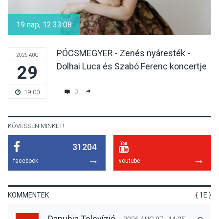
Aktívan lehet kikapcsolódni
a Mozgás Éjszakáján
19 nap, 12:33:07
Pócsmegyer-Surányban
PÓCSMEGYER - Zenés nyáresték -
2026 AUG
Dolhai Luca és Szabó Ferenc koncertje
29
KULTÚRA
2026 AUG 08
Luce dell’amore – Ott Rezső
0
19:00
szerzői estjén lehet részt
venni Visegrádon
KÖVESSEN MINKET!
31204
KÖZÉLET
2026 AUG 08
facebook
youtube
Felhívás a gyermekek
fokozott védelmére a nyári
hőségben
KOMMENTEK
{ 1E }
Danubia Televízió