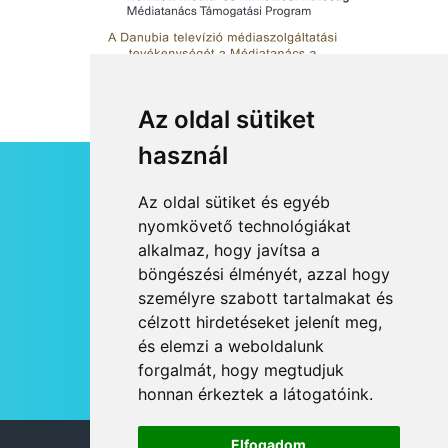
Az oldal sütiket
használ
HÍRLEVÉL
Az oldal sütiket és egyéb
RSS
nyomkövető technológiákat
alkalmaz, hogy javítsa a
JOGI NYILATKOZAT
böngészési élményét, azzal hogy
KAPCSOLAT
személyre szabott tartalmakat és
OLDALTÉRKÉP
célzott hirdetéseket jelenít meg,
IMPRESSZUM
és elemzi a weboldalunk
HÍR BEKÜLDÉSE
forgalmát, hogy megtudjuk
honnan érkeztek a látogatóink.
Elfogadom