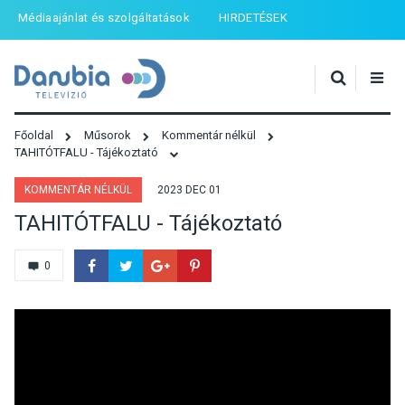
Médiaajánlat és szolgáltatások
HIRDETÉSEK
Főoldal
Műsorok
Kommentár nélkül
TAHITÓTFALU - Tájékoztató
KOMMENTÁR NÉLKÜL
2023 DEC 01
TAHITÓTFALU - Tájékoztató
0