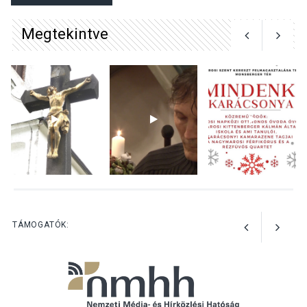
Megtekintve
KULTÚRA
2026 AUG 06
Mi a pszichológia, és miért
van rá szükségünk? –
Beszélgetés a Kacsakő
Irodalmi Színpadon
KULTÚRA
2026 AUG 06
Különleges csillagles lesz
Tahitótfaluban a Bodor
Majorban
TÁMOGATÓK: