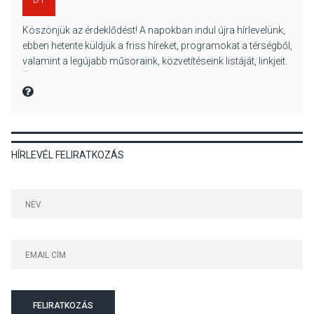
KULTÚRA
2026 AUG 07
Köszönjük az érdeklődést! A napokban indul újra hírlevelünk,
Reneszánsz dallamok
ebben hetente küldjük a friss híreket, programokat a térségből,
csendülnek fel a visegrádi
valamint a legújabb műsoraink, közvetítéseink listáját, linkjeit.
Királyi Palota
Üdvözlettel: a Danubia Televízió csapata
díszudvarában
MIRE MONDTA
KULTÚRA
2026 AUG 07
HÍRLEVÉL FELIRATKOZÁS
Dunavirág Ünnep Verőcén –
két nap a Duna élővilágának
jegyében
TERMÉSZETI KÖRNYEZET
2026 AUG 07
A napokban is nő a
talajközeli ózonmennyiség
FELIRATKOZÁS