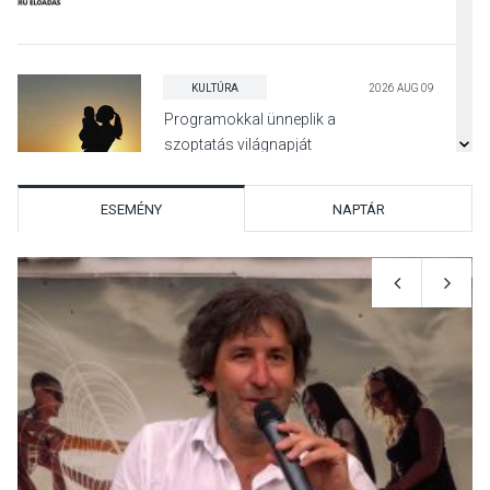
KULTÚRA
2026 AUG 09
Programokkal ünneplik a
szoptatás világnapját
Pomázon
ESEMÉNY
NAPTÁR
TERMÉSZETI KÖRNYEZET
2026 AUG 09
Hamarosan lehet
regisztrálni az Iskolában az
erdő programra
SPORT
2026 AUG 08
Aktívan lehet kikapcsolódni