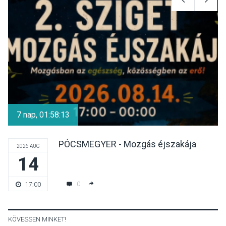
Különleges csillagles lesz
Tahitótfaluban a Bodor
Majorban
KULTÚRA
2026 AUG 06
Színek, közösség és
hagyomány – kiállítás
7 nap, 01:58:13
nyitotta meg az idei Irány
Surány Fesztivált
PÓCSMEGYER - Mozgás éjszakája
2026 AUG
14
KULTÚRA
2026 AUG 05
Mordái folk-rock koncert
0
17:00
lesz a pilismaróti Duna-
parton
KÖVESSEN MINKET!