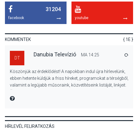
31204
KULTÚRA
2026 AUG 05
facebook
youtube
Különleges nyári élményt
kínálnak a szabadtéri
előadások a Skanzenben
KOMMENTEK
{ 1E }
Danubia Televízió
MA 14:25
VÁLA
DT
KÖZÉLET
2026 AUG 05
Köszönjük az érdeklődést! A napokban indul újra hírlevelünk,
Szeptembertől emelkednek
ebben hetente küldjük a friss híreket, programokat a térségből,
a parkolási díjak
valamint a legújabb műsoraink, közvetítéseink listáját, linkjeit.
Szentendrén
Üdvözlettel: a Danubia Televízió csapata
MIRE MONDTA
KÖZÉLET
2026 AUG 05
HÍRLEVÉL FELIRATKOZÁS
Nőtt a fontosabb nyári
gyümölcsök