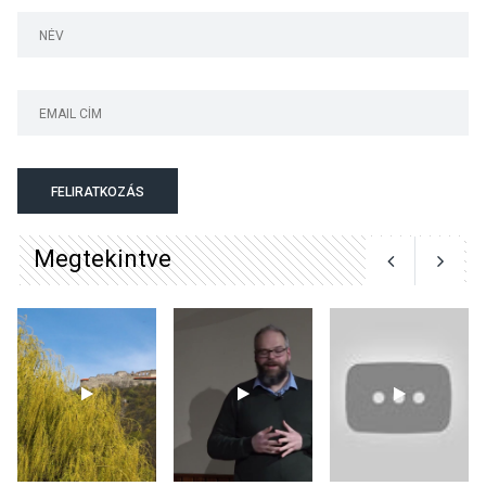
termésmennyisége
KULTÚRA
2026 AUG 04
Bogdányban programokkal
teli búcsúhétvége lesz
FELIRATKOZÁS
Megtekintve
KÖZÉLET
2026 AUG 04
Jótékonysági
tanszergyűjtés lesz
Szigetmonostoron
KÖZÉLET
2026 AUG 04