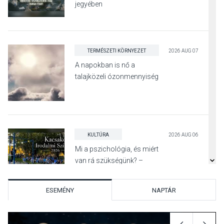
jegyében
TERMÉSZETI KÖRNYEZET
2026 AUG 07
A napokban is nő a
talajközeli ózonmennyiség
KULTÚRA
2026 AUG 06
Mi a pszichológia, és miért
van rá szükségünk? –
Beszélgetés a Kacsakő
Irodalmi Színpadon
ESEMÉNY
NAPTÁR
KULTÚRA
2026 AUG 06