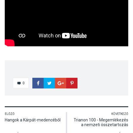
0
ELŐZŐ
KÖVETKEZŐ
Hangok a Kárpát-medencéből
Trianon 100 - Megemlékezés
a nemzeti összetartozás
napján Tahitótfaluban