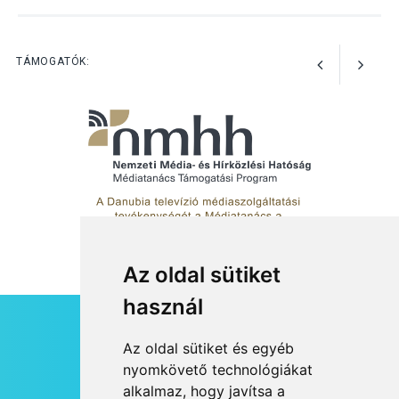
Megújulnak Szentendre
játszóterei
TÁMOGATÓK:
Az oldal sütiket
használ
HÍRLEVÉL
Az oldal sütiket és egyéb
RSS
nyomkövető technológiákat
alkalmaz, hogy javítsa a
JOGI NYILATKOZAT