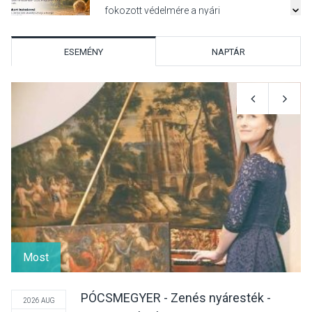
fokozott védelmére a nyári
hőségben
ESEMÉNY
NAPTÁR
KULTÚRA
2026 AUG 07
Reneszánsz dallamok
csendülnek fel a visegrádi
Királyi Palota
díszudvarában
KULTÚRA
2026 AUG 07
Dunavirág Ünnep Verőcén –
két nap a Duna élővilágának
Most
jegyében
PÓCSMEGYER - Zenés nyáresték -
2026 AUG