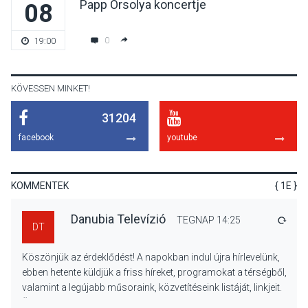
Papp Orsolya koncertje
08
TERMÉSZETI KÖRNYEZET
2026 AUG 07
A napokban is nő a
0
19:00
talajközeli ózonmennyiség
KÖVESSEN MINKET!
31204
KULTÚRA
2026 AUG 06
facebook
youtube
Mi a pszichológia, és miért
van rá szükségünk? –
Beszélgetés a Kacsakő
KOMMENTEK
{ 1E }
Irodalmi Színpadon
Danubia Televízió
TEGNAP 14:25
VÁLA
DT
KULTÚRA
2026 AUG 06
Köszönjük az érdeklődést! A napokban indul újra hírlevelünk,
Különleges csillagles lesz
ebben hetente küldjük a friss híreket, programokat a térségből,
Tahitótfaluban a Bodor
valamint a legújabb műsoraink, közvetítéseink listáját, linkjeit.
Majorban
Üdvözlettel: a Danubia Televízió csapata