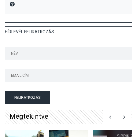
MIRE MONDTA
KULTÚRA
2026 AUG 06
HÍRLEVÉL FELIRATKOZÁS
Színek, közösség és
hagyomány – kiállítás
nyitotta meg az idei Irány
Surány Fesztivált
KULTÚRA
2026 AUG 05
Mordái folk-rock koncert
lesz a pilismaróti Duna-
parton
FELIRATKOZÁS
Megtekintve
KULTÚRA
2026 AUG 05
Különleges nyári élményt