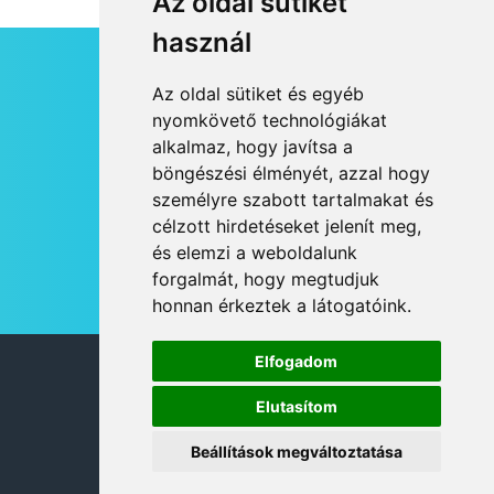
Az oldal sütiket
használ
HÍRLEVÉL
Az oldal sütiket és egyéb
RSS
nyomkövető technológiákat
alkalmaz, hogy javítsa a
JOGI NYILATKOZAT
böngészési élményét, azzal hogy
KAPCSOLAT
személyre szabott tartalmakat és
OLDALTÉRKÉP
célzott hirdetéseket jelenít meg,
IMPRESSZUM
és elemzi a weboldalunk
HÍR BEKÜLDÉSE
forgalmát, hogy megtudjuk
honnan érkeztek a látogatóink.
Elfogadom
© 2026 DANUBIA TV
Elutasítom
Beállítások megváltoztatása
DESIGN: NEOPLANE, WEB:
MOVAT