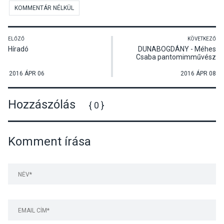
KOMMENTÁR NÉLKÜL
ELŐZŐ
KÖVETKEZŐ
Híradó
DUNABOGDÁNY - Méhes
Csaba pantomimművész
Pisztráng a pácban című
előadása
2016 ÁPR 06
2016 ÁPR 08
Hozzászólás
{ 0 }
Komment írása