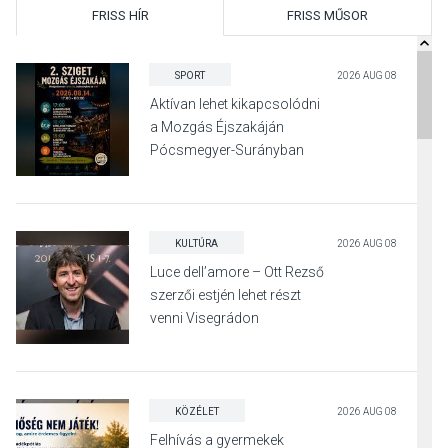
FRISS HÍR
FRISS MŰSOR
SPORT
2026 AUG 08
Aktívan lehet kikapcsolódni
a Mozgás Éjszakáján
Pócsmegyer-Surányban
KULTÚRA
2026 AUG 08
Luce dell’amore – Ott Rezső
szerzői estjén lehet részt
venni Visegrádon
KÖZÉLET
2026 AUG 08
Felhívás a gyermekek