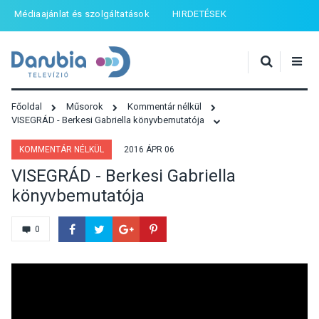
Médiaajánlat és szolgáltatások
HIRDETÉSEK
Főoldal
Műsorok
Kommentár nélkül
VISEGRÁD - Berkesi Gabriella könyvbemutatója
KOMMENTÁR NÉLKÜL
2016 ÁPR 06
VISEGRÁD - Berkesi Gabriella
könyvbemutatója
0