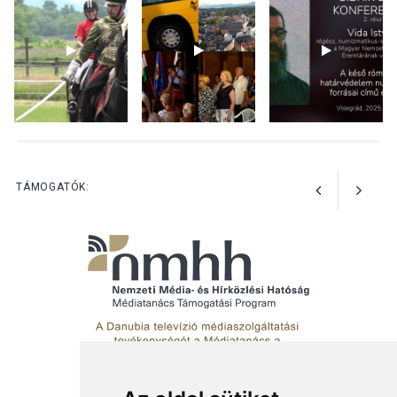
kínálnak a szabadtéri
előadások a Skanzenben
KÖZÉLET
2026 AUG 05
Szeptembertől emelkednek
a parkolási díjak
Szentendrén
TÁMOGATÓK: