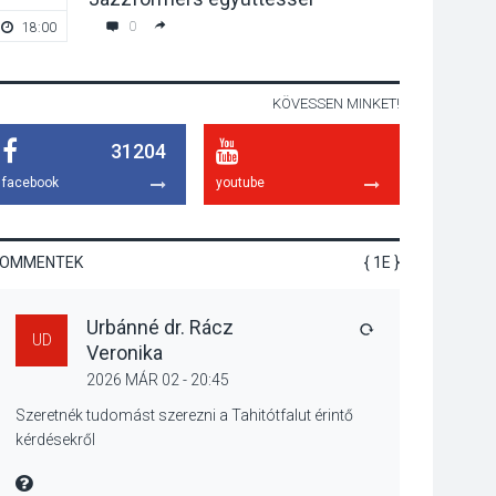
gyümölcsök
0
18:00
-
termésmennyisége
KÖVESSEN MINKET!
KULTÚRA
2026 AUG 04
31204
Bogdányban
programokkal teli
facebook
youtube
búcsúhétvége lesz
KOMMENTEK
{ 1E }
KÖZÉLET
2026 AUG 04
Urbánné dr. Rácz
Jótékonysági
VÁLASZ
UD
Veronika
tanszergyűjtés lesz
Szigetmonostoron
2026 MÁR 02 - 20:45
Szeretnék tudomást szerezni a Tahitótfalut érintő
kérdésekről
KÖZÉLET
2026 AUG 04
MIRE MONDTA