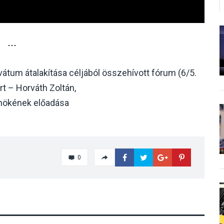
rvátum átalakítása céljából összehívott fórum (6/5.
rt – Horváth Zoltán,
lnökének előadása
0