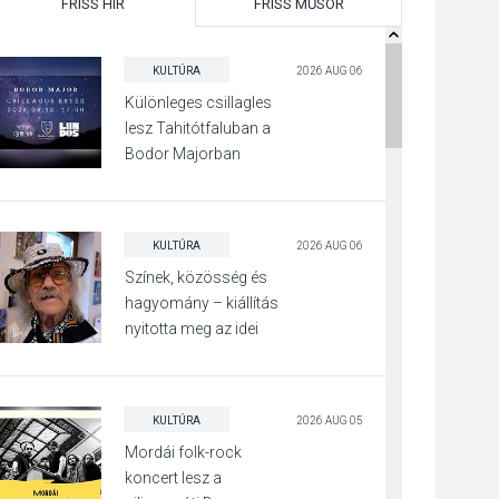
FRISS HÍR
FRISS MŰSOR
KULTÚRA
2026 AUG 06
Különleges csillagles
lesz Tahitótfaluban a
Bodor Majorban
KULTÚRA
2026 AUG 06
Színek, közösség és
hagyomány – kiállítás
nyitotta meg az idei
Irány Surány Fesztivált
KULTÚRA
2026 AUG 05
Mordái folk-rock
koncert lesz a