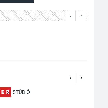
A kimondatlan
üzenetek nyomában –
Ingyenes
metakommunikációs
foglalkozások
Szentendrén