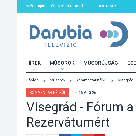
Médiaajánlat és szolgáltatások
HIRDETÉSEK
HÍREK
MŰSOROK
MŰSORÚJSÁG
ES
Főoldal
Műsorok
Kommentár nélkül
Visegrád -
KOMMENTÁR NÉLKÜL
2016 AUG 26
Visegrád - Fórum a 
Rezervátumért