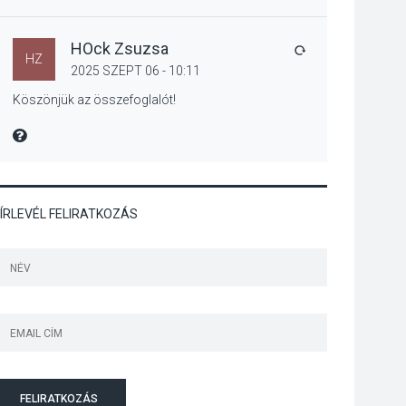
Megújulnak Szentendre
játszóterei
HOck Zsuzsa
VÁLASZ
HZ
2025 SZEPT 06 - 10:11
Köszönjük az összefoglalót!
TERMÉSZETI KÖRNYEZET
MIRE MONDTA
2026 AUG 04
Kánikulában még
veszélyesebbek a
kullancsok
ÍRLEVÉL FELIRATKOZÁS
KULTÚRA
2026 AUG 03
Art Week: egy hét a
művészetek jegyében
Esztergomban
FELIRATKOZÁS
KULTÚRA
2026 AUG 03