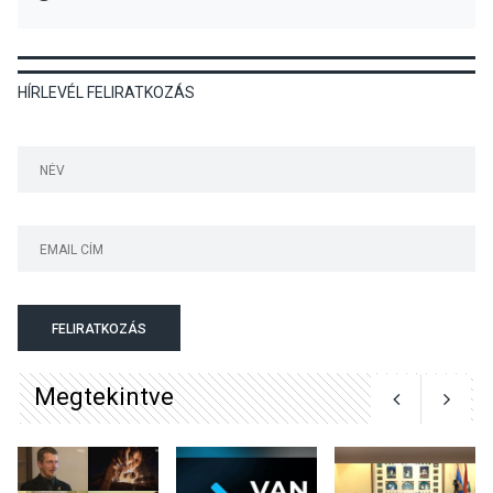
KULTÚRA
2026 AUG 06
HÍRLEVÉL FELIRATKOZÁS
Színek, közösség és
hagyomány – kiállítás
nyitotta meg az idei Irány
Surány Fesztivált
KULTÚRA
2026 AUG 05
Mordái folk-rock koncert
lesz a pilismaróti Duna-
parton
FELIRATKOZÁS
Megtekintve
KULTÚRA
2026 AUG 05
Különleges nyári élményt
kínálnak a szabadtéri