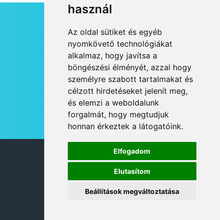
használ
HÍRLEVÉL
Az oldal sütiket és egyéb
RSS
nyomkövető technológiákat
alkalmaz, hogy javítsa a
JOGI NYILATKOZAT
böngészési élményét, azzal hogy
KAPCSOLAT
személyre szabott tartalmakat és
OLDALTÉRKÉP
célzott hirdetéseket jelenít meg,
IMPRESSZUM
és elemzi a weboldalunk
HÍR BEKÜLDÉSE
forgalmát, hogy megtudjuk
honnan érkeztek a látogatóink.
Elfogadom
© 2026 DANUBIA TV
Elutasítom
Beállítások megváltoztatása
DESIGN: NEOPLANE, WEB:
MOVAT