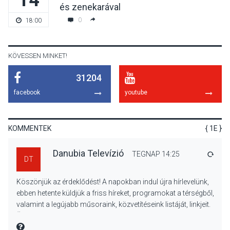
és zenekarával
A napokban is nő a
0
18:00
talajközeli ózonmennyiség
KÖVESSEN MINKET!
31204
KULTÚRA
2026 AUG 06
facebook
youtube
Mi a pszichológia, és miért
van rá szükségünk? –
Beszélgetés a Kacsakő
KOMMENTEK
{ 1E }
Irodalmi Színpadon
Danubia Televízió
TEGNAP 14:25
VÁLA
DT
KULTÚRA
2026 AUG 06
Köszönjük az érdeklődést! A napokban indul újra hírlevelünk,
Különleges csillagles lesz
ebben hetente küldjük a friss híreket, programokat a térségből,
Tahitótfaluban a Bodor
valamint a legújabb műsoraink, közvetítéseink listáját, linkjeit.
Majorban
Üdvözlettel: a Danubia Televízió csapata
MIRE MONDTA