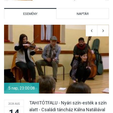
hőségben
ESEMÉNY
NAPTÁR
KULTÚRA
2026 AUG 07
Reneszánsz dallamok
csendülnek fel a visegrádi
Királyi Palota
díszudvarában
KULTÚRA
2026 AUG 07
Dunavirág Ünnep Verőcén –
két nap a Duna élővilágának
5 nap, 23:00:08
jegyében
TAHITÓTFALU - Nyári szín-esték a szín
2026 AUG
alatt - Családi táncház Kálna Natáliával
14
TERMÉSZETI KÖRNYEZET
2026 AUG 07