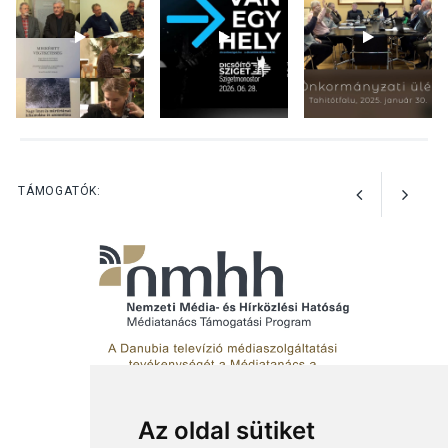
előadások a Skanzenben
KÖZÉLET
2026 AUG 05
Szeptembertől emelkednek
a parkolási díjak
Szentendrén
TÁMOGATÓK:
Az oldal sütiket