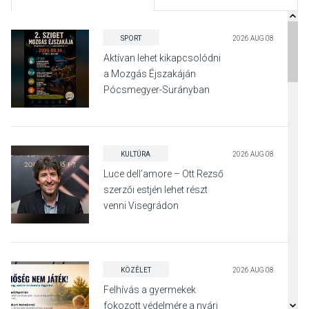
SPORT
2026 AUG 08
Aktívan lehet kikapcsolódni
a Mozgás Éjszakáján
Pócsmegyer-Surányban
KULTÚRA
2026 AUG 08
Luce dell’amore – Ott Rezső
szerzői estjén lehet részt
venni Visegrádon
KÖZÉLET
2026 AUG 08
Felhívás a gyermekek
fokozott védelmére a nyári