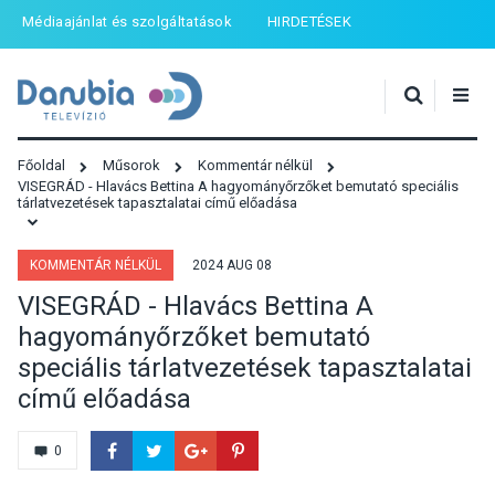
Médiaajánlat és szolgáltatások
HIRDETÉSEK
Főoldal
Műsorok
Kommentár nélkül
VISEGRÁD - Hlavács Bettina A hagyományőrzőket bemutató speciális
tárlatvezetések tapasztalatai című előadása
KOMMENTÁR NÉLKÜL
2024 AUG 08
VISEGRÁD - Hlavács Bettina A
hagyományőrzőket bemutató
speciális tárlatvezetések tapasztalatai
című előadása
0