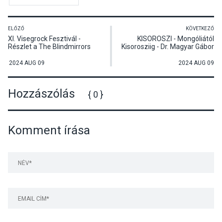
ELŐZŐ
KÖVETKEZŐ
XI. Visegrock Fesztivál -
KISOROSZI - Mongóliától
Részlet a The Blindmirrors
Kisorosziig - Dr. Magyar Gábor
koncertjéből
orvos és gazdálkodó
előadása
2024 AUG 09
2024 AUG 09
Hozzászólás
{ 0 }
Komment írása