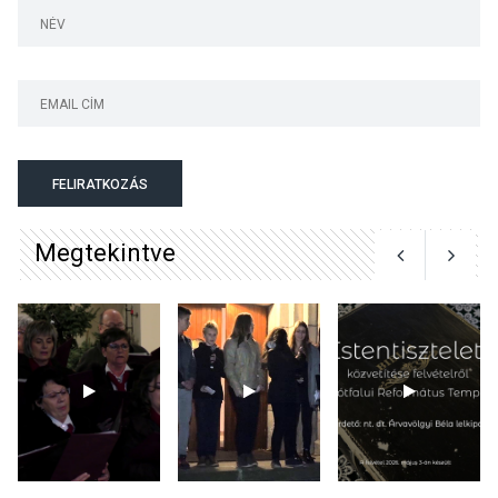
művészetek jegyében
Esztergomban
KULTÚRA
2026 AUG 03
A kimondatlan üzenetek
FELIRATKOZÁS
nyomában – Ingyenes
metakommunikációs
Megtekintve
foglalkozások Szentendrén
KULTÚRA
2026 AUG 03
Az Ön fotója is bekerülhet a
WMO 2027-es naptárába