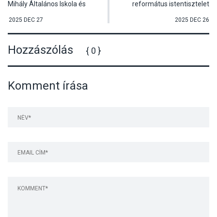
Mihály Általános Iskola és
református istentisztelet
AMI adventi jótékonysági
közvetítése
koncertje
2025 DEC 27
2025 DEC 26
Hozzászólás
{ 0 }
Komment írása