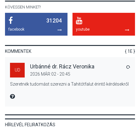
KÖVESSEN MINKET!
31204
KÖZÉLET
2026 AUG 04
facebook
youtube
Megújulnak Szentendre
játszóterei
KOMMENTEK
{ 1E }
Urbánné dr. Rácz Veronika
VÁLA
UD
2026 MÁR 02 - 20:45
TERMÉSZETI KÖRNYEZET
2026 AUG 04
Szeretnék tudomást szerezni a Tahitótfalut érintő kérdésekről
Kánikulában még
veszélyesebbek a
MIRE MONDTA
kullancsok
HÍRLEVÉL FELIRATKOZÁS
KULTÚRA
2026 AUG 03
Art Week: egy hét a