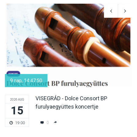
KÖZÉLET
2026 AUG 05
Nőtt a fontosabb nyári
gyümölcsök
termésmennyisége
KULTÚRA
2026 AUG 04
Bogdányban programokkal
teli búcsúhétvége lesz
9 nap, 14:47:50
VISEGRÁD - Dolce Consort BP
2026 AUG
furulyaegyüttes koncertje
15
KÖZÉLET
2026 AUG 04
Jótékonysági
0
19:00
tanszergyűjtés lesz
Szigetmonostoron