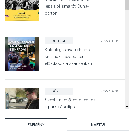
lesz a pilismaróti Duna-
parton
KULTÚRA
2026 AUG 05
Különleges nyári élményt
kínálnak a szabadtéri
előadások a Skanzenben
KÖZÉLET
2026 AUG 05
Szeptembertől emelkednek
a parkolási díjak
Szentendrén
ESEMÉNY
NAPTÁR