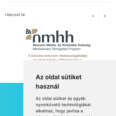
TERMÉSZETI KÖRNYEZET
2026 AUG 03
Perseidák – amikor az
TÁMOGATÓK:
augusztusi égbolt
hullócsillagokkal ajándékoz
meg
Az oldal sütiket
használ
HÍRLEVÉL
Az oldal sütiket és egyéb
RSS
nyomkövető technológiákat
alkalmaz, hogy javítsa a
JOGI NYILATKOZAT