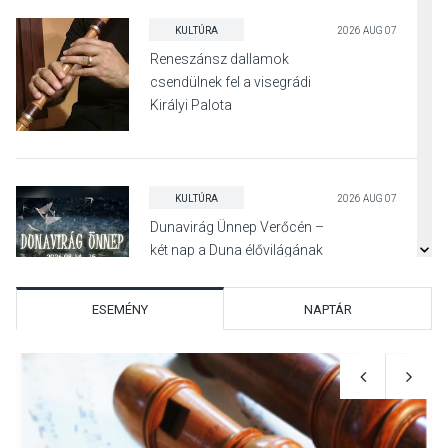
KULTÚRA
2026 AUG 07
Reneszánsz dallamok
csendülnek fel a visegrádi
Királyi Palota
díszudvarában
KULTÚRA
2026 AUG 07
Dunavirág Ünnep Verőcén –
két nap a Duna élővilágának
jegyében
ESEMÉNY
NAPTÁR
TERMÉSZETI KÖRNYEZET
2026 AUG 07
A napokban is nő a
talajközeli ózonmennyiség