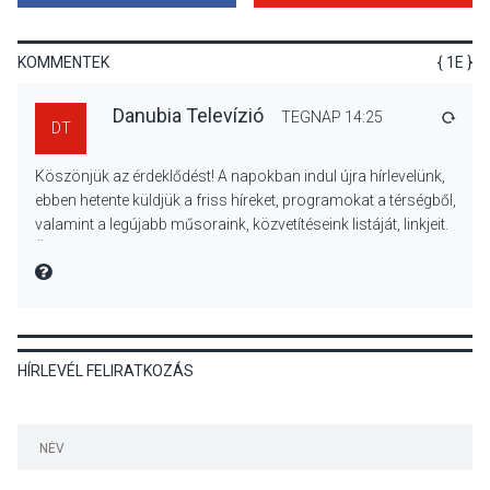
Színek, közösség és
hagyomány – kiállítás
nyitotta meg az idei Irány
KOMMENTEK
{ 1E }
Surány Fesztivált
Danubia Televízió
TEGNAP 14:25
VÁLA
DT
KULTÚRA
2026 AUG 05
Köszönjük az érdeklődést! A napokban indul újra hírlevelünk,
Mordái folk-rock koncert
ebben hetente küldjük a friss híreket, programokat a térségből,
lesz a pilismaróti Duna-
valamint a legújabb műsoraink, közvetítéseink listáját, linkjeit.
parton
Üdvözlettel: a Danubia Televízió csapata
MIRE MONDTA
KULTÚRA
2026 AUG 05
HÍRLEVÉL FELIRATKOZÁS
Különleges nyári élményt
kínálnak a szabadtéri
előadások a Skanzenben