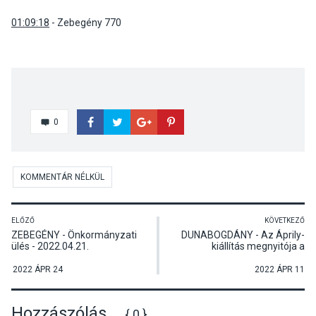
01:09:18
- Zebegény 770
0
KOMMENTÁR NÉLKÜL
ELŐZŐ
KÖVETKEZŐ
ZEBEGÉNY - Önkormányzati
DUNABOGDÁNY - Az Áprily-
ülés - 2022.04.21.
kiállítás megnyitója a
költészet napján
2022 ÁPR 24
2022 ÁPR 11
Hozzászólás
{ 0 }