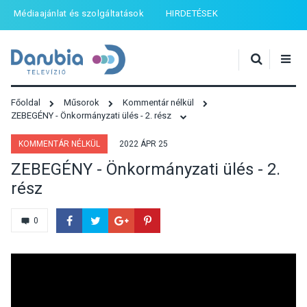
Médiaajánlat és szolgáltatások
HIRDETÉSEK
Főoldal
Műsorok
Kommentár nélkül
ZEBEGÉNY - Önkormányzati ülés - 2. rész
KOMMENTÁR NÉLKÜL
2022 ÁPR 25
ZEBEGÉNY - Önkormányzati ülés - 2.
rész
0