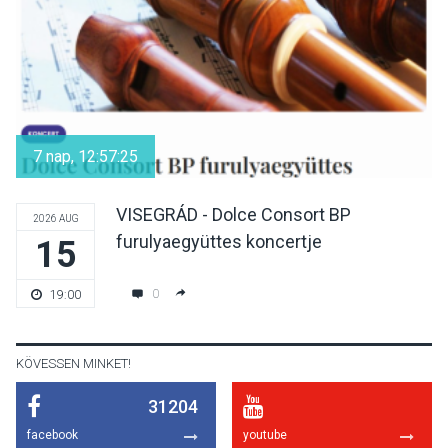
KULTÚRA
2026 AUG 06
Mi a pszichológia, és miért
van rá szükségünk? –
7 nap, 12:57:25
Beszélgetés a Kacsakő
Irodalmi Színpadon
VISEGRÁD - Dolce Consort BP
2026 AUG
furulyaegyüttes koncertje
15
KULTÚRA
2026 AUG 06
Különleges csillagles lesz
0
19:00
Tahitótfaluban a Bodor
Majorban
KÖVESSEN MINKET!
31204
KULTÚRA
2026 AUG 06
facebook
youtube