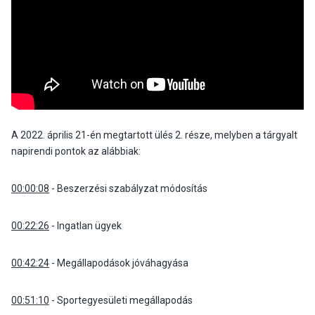
A 2022. április 21-én megtartott ülés 2. része, melyben a tárgyalt
napirendi pontok az alábbiak:
00:00:08
- Beszerzési szabályzat módosítás
00:22:26
- Ingatlan ügyek
00:42:24
- Megállapodások jóváhagyása
00:51:10
- Sportegyesületi megállapodás