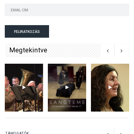
KÖZÉLET
2026 AUG 05
Szeptembertől emelkednek
a parkolási díjak
Szentendrén
FELIRATKOZÁS
Megtekintve
KÖZÉLET
2026 AUG 05
Nőtt a fontosabb nyári
gyümölcsök
termésmennyisége
KULTÚRA
2026 AUG 04
Bogdányban programokkal
teli búcsúhétvége lesz
TÁMOGATÓK: