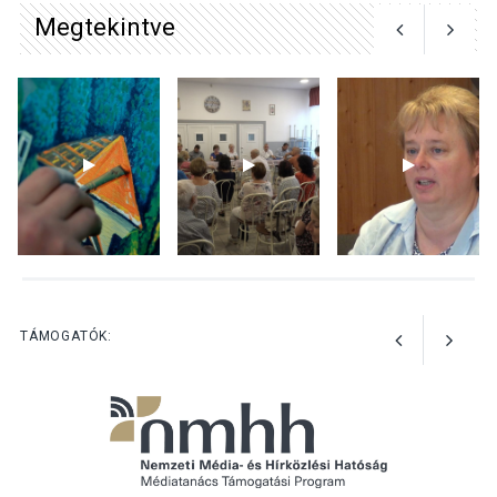
Megtekintve
KULTÚRA
2026 AUG 04
Bogdányban programokkal
teli búcsúhétvége lesz
KÖZÉLET
2026 AUG 04
Jótékonysági
tanszergyűjtés lesz
Szigetmonostoron
TÁMOGATÓK: