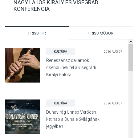
NAGY LAJOS KIRÁLY ÉS VISEGRÁD
KONFERENCIA
FRISS HÍR
FRISS MŰSOR
KULTÚRA
2026 AUG 07
Reneszánsz dallamok
csendülnek fel a visegrádi
Királyi Palota
díszudvarában
KULTÚRA
2026 AUG 07
Dunavirág Ünnep Verőcén –
két nap a Duna élővilágának
jegyében