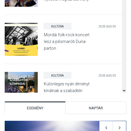
Surány Fesztivált
KULTÚRA
2026 AUG 05
Mordái folk-rock koncert
lesz a pilismaróti Duna-
parton
KULTÚRA
2026 AUG 05
Különleges nyári élményt
kínálnak a szabadtéri
előadások a Skanzenben
ESEMÉNY
NAPTÁR
KÖZÉLET
2026 AUG 05