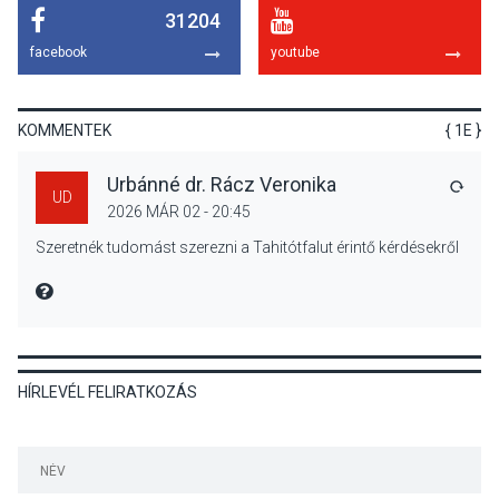
31204
KÖZÉLET
2026 AUG 04
facebook
youtube
Jótékonysági
tanszergyűjtés lesz
Szigetmonostoron
KOMMENTEK
{ 1E }
Urbánné dr. Rácz Veronika
VÁLA
UD
2026 MÁR 02 - 20:45
KÖZÉLET
2026 AUG 04
Szeretnék tudomást szerezni a Tahitótfalut érintő kérdésekről
Megújulnak Szentendre
játszóterei
MIRE MONDTA
HÍRLEVÉL FELIRATKOZÁS
TERMÉSZETI KÖRNYEZET
2026 AUG 04
Kánikulában még
veszélyesebbek a
kullancsok