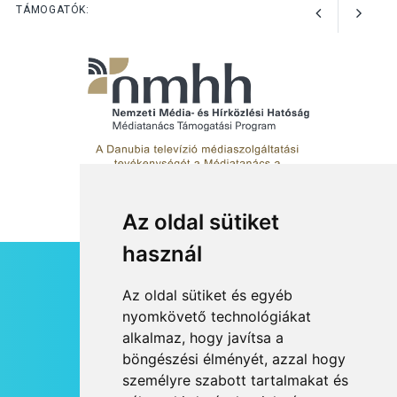
Az Ön fotója is bekerülhet a
TÁMOGATÓK:
WMO 2027-es naptárába
Az oldal sütiket
használ
HÍRLEVÉL
Az oldal sütiket és egyéb
RSS
nyomkövető technológiákat
alkalmaz, hogy javítsa a
JOGI NYILATKOZAT
böngészési élményét, azzal hogy
KAPCSOLAT
személyre szabott tartalmakat és
OLDALTÉRKÉP