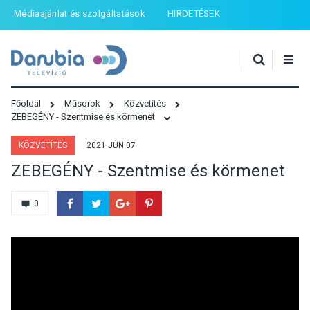
Médiaajánlat és szolgáltatások
HIRDETÉSEK
Főoldal
Műsorok
Közvetítés
ZEBEGÉNY - Szentmise és körmenet
KÖZVETÍTÉS
2021 JÚN 07
ZEBEGÉNY - Szentmise és körmenet
0