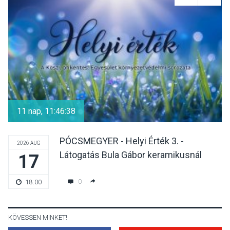
Szeptembertől emelkednek
a parkolási díjak
Szentendrén
KÖZÉLET
2026 AUG 05
Nőtt a fontosabb nyári
gyümölcsök
11 nap, 11:46:38
termésmennyisége
PÓCSMEGYER - Helyi Érték 3. -
2026 AUG
Látogatás Bula Gábor keramikusnál
17
KULTÚRA
2026 AUG 04
Bogdányban programokkal
0
18:00
teli búcsúhétvége lesz
KÖVESSEN MINKET!