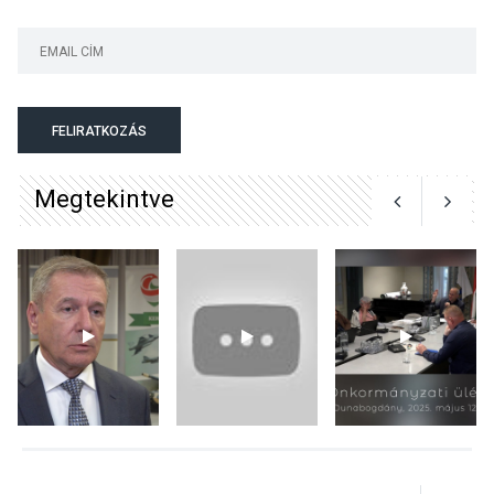
KULTÚRA
2026 AUG 03
Art Week: egy hét a
FELIRATKOZÁS
művészetek jegyében
Esztergomban
Megtekintve
KULTÚRA
2026 AUG 03
A kimondatlan üzenetek
nyomában – Ingyenes
metakommunikációs
foglalkozások Szentendrén
KULTÚRA
2026 AUG 03