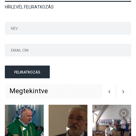
HÍRLEVÉL FELIRATKOZÁS
Mordái folk-rock koncert
lesz a pilismaróti Duna-
parton
KULTÚRA
2026 AUG 05
Különleges nyári élményt
kínálnak a szabadtéri
előadások a Skanzenben
FELIRATKOZÁS
Megtekintve
KÖZÉLET
2026 AUG 05
Szeptembertől emelkednek
a parkolási díjak
Szentendrén