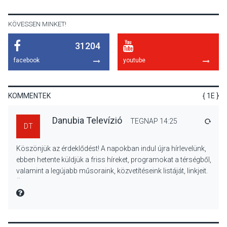
Beszélgetés a Kacsakő
Irodalmi Színpadon
KÖVESSEN MINKET!
31204
KULTÚRA
2026 AUG 06
facebook
youtube
Különleges csillagles lesz
Tahitótfaluban a Bodor
Majorban
KOMMENTEK
{ 1E }
Danubia Televízió
TEGNAP 14:25
VÁLA
DT
KULTÚRA
2026 AUG 06
Köszönjük az érdeklődést! A napokban indul újra hírlevelünk,
Színek, közösség és
ebben hetente küldjük a friss híreket, programokat a térségből,
hagyomány – kiállítás
valamint a legújabb műsoraink, közvetítéseink listáját, linkjeit.
nyitotta meg az idei Irány
Üdvözlettel: a Danubia Televízió csapata
Surány Fesztivált
MIRE MONDTA
KULTÚRA
2026 AUG 05