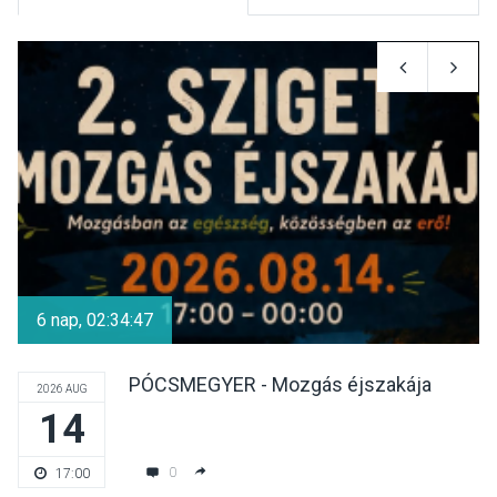
KULTÚRA
2026 AUG 07
Dunavirág Ünnep Verőcén –
két nap a Duna élővilágának
jegyében
TERMÉSZETI KÖRNYEZET
2026 AUG 07
A napokban is nő a
talajközeli ózonmennyiség
6 nap, 02:34:46
PÓCSMEGYER - Mozgás éjszakája
2026 AUG
14
KULTÚRA
2026 AUG 06
Mi a pszichológia, és miért
0
17:00
van rá szükségünk? –