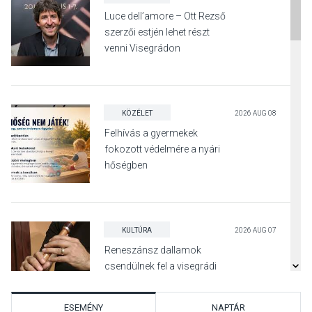
Luce dell’amore – Ott Rezső
szerzői estjén lehet részt
venni Visegrádon
KÖZÉLET
2026 AUG 08
Felhívás a gyermekek
fokozott védelmére a nyári
hőségben
KULTÚRA
2026 AUG 07
Reneszánsz dallamok
csendülnek fel a visegrádi
Királyi Palota
díszudvarában
ESEMÉNY
NAPTÁR