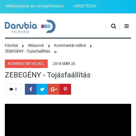
Médiaajánlat és szolgáltatások
HIRDETÉSEK
Főoldal
Műsorok
Kommentár nélkül
ZEBEGÉNY - Tojásfaállítás
KOMMENTÁR NÉLKÜL
2018 MÁR 26
ZEBEGÉNY - Tojásfaállítás
0