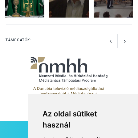
KÖZÉLET
2026 AUG 05
Nőtt a fontosabb nyári
gyümölcsök
termésmennyisége
TÁMOGATÓK:
Az oldal sütiket
használ
HÍRLEVÉL