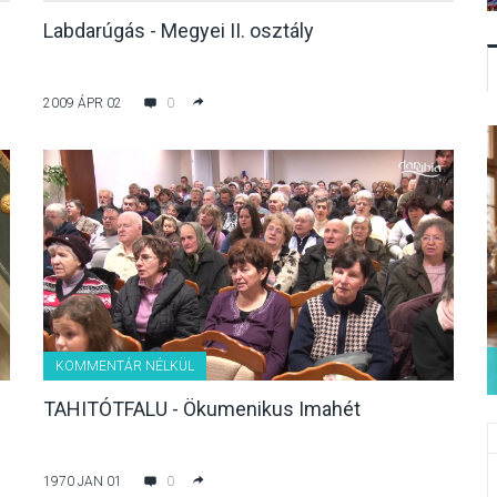
Labdarúgás - Megyei II. osztály
2009 ÁPR 02
0
KOMMENTÁR NÉLKÜL
TAHITÓTFALU - Ökumenikus Imahét
1970 JAN 01
0