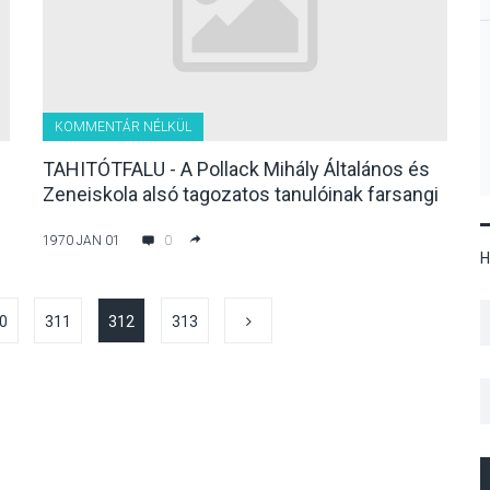
KOMMENTÁR NÉLKÜL
TAHITÓTFALU - A Pollack Mihály Általános és
Zeneiskola alsó tagozatos tanulóinak farsangi
mulatsága
1970 JAN 01
0
H
0
311
312
313