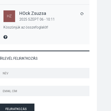
Jótékonysági
tanszergyűjtés lesz
Szigetmonostoron
HOck Zsuzsa
VÁLASZ
HZ
2025 SZEPT 06 - 10:11
Köszönjük az összefoglalót!
KÖZÉLET
2026 AUG 04
MIRE MONDTA
Megújulnak Szentendre
játszóterei
ÍRLEVÉL FELIRATKOZÁS
TERMÉSZETI KÖRNYEZET
2026 AUG 04
Kánikulában még
veszélyesebbek a
kullancsok
FELIRATKOZÁS
KULTÚRA
2026 AUG 03