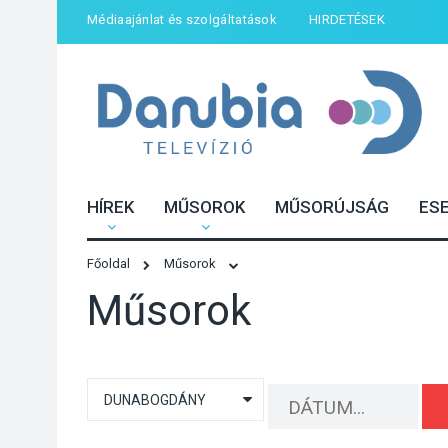
Médiaajánlat és szolgáltatások
HIRDETÉSEK
HÍREK
MŰSOROK
MŰSORÚJSÁG
ES
Főoldal
Műsorok
Műsorok