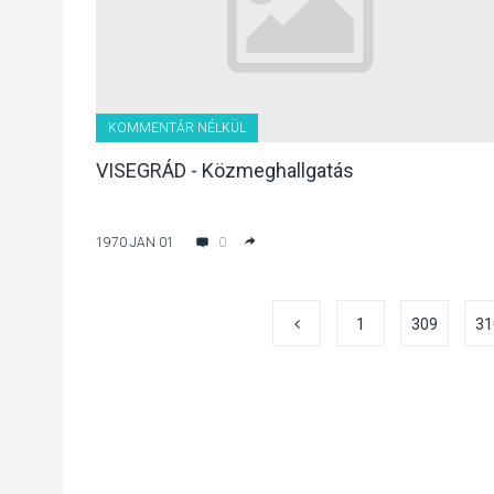
KOMMENTÁR NÉLKÜL
VISEGRÁD - Közmeghallgatás
1970 JAN 01
0
1
309
31