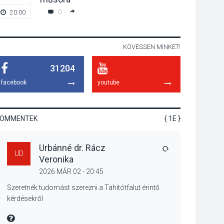
emelkednek a
0
20:00
17:00
parkolási díjak
Szentendrén
KÖVESSEN MINKET!
KÖZÉLET
2026 AUG 05
31204
Nőtt a fontosabb nyári
gyümölcsök
facebook
youtube
termésmennyisége
KOMMENTEK
{ 1E }
KULTÚRA
2026 AUG 04
Urbánné dr. Rácz
Bogdányban
VÁLASZ
UD
Veronika
programokkal teli
búcsúhétvége lesz
2026 MÁR 02 - 20:45
Szeretnék tudomást szerezni a Tahitótfalut érintő
kérdésekről
KÖZÉLET
2026 AUG 04
MIRE MONDTA