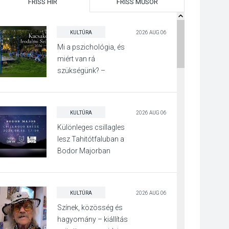
FRISS HÍR
FRISS MŰSOR
KULTÚRA
2026 AUG 06
Mi a pszichológia, és
miért van rá
szükségünk? –
Beszélgetés a Kacsakő
Irodalmi Színpadon
KULTÚRA
2026 AUG 06
Különleges csillagles
lesz Tahitótfaluban a
Bodor Majorban
KULTÚRA
2026 AUG 06
Színek, közösség és
hagyomány – kiállítás