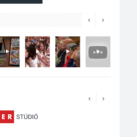
Art Week: egy hét a
művészetek jegyében
Esztergomban