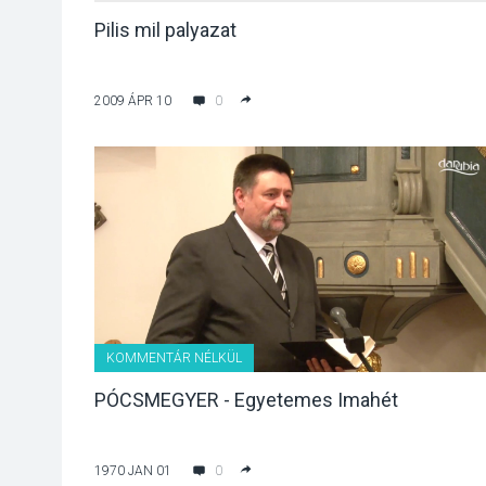
Pilis mil palyazat
2009 ÁPR 10
0
KOMMENTÁR NÉLKÜL
PÓCSMEGYER - Egyetemes Imahét
1970 JAN 01
0