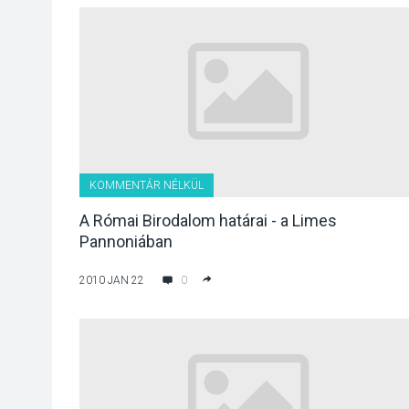
KOMMENTÁR NÉLKÜL
A Római Birodalom határai - a Limes
Pannoniában
2010 JAN 22
0