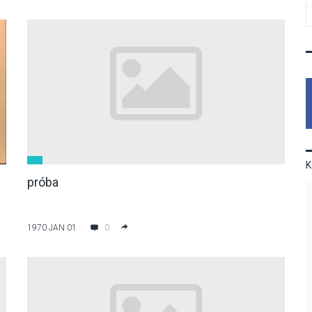
próba
1970 JAN 01
0