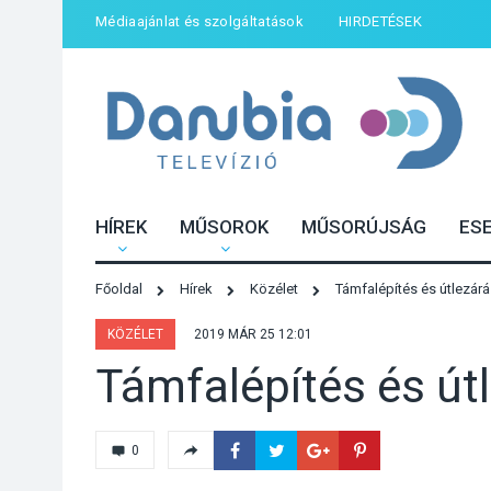
Médiaajánlat és szolgáltatások
HIRDETÉSEK
HÍREK
MŰSOROK
MŰSORÚJSÁG
ES
Főoldal
Hírek
Közélet
Támfalépítés és útlezár
KÖZÉLET
2019 MÁR 25 12:01
Támfalépítés és út
0