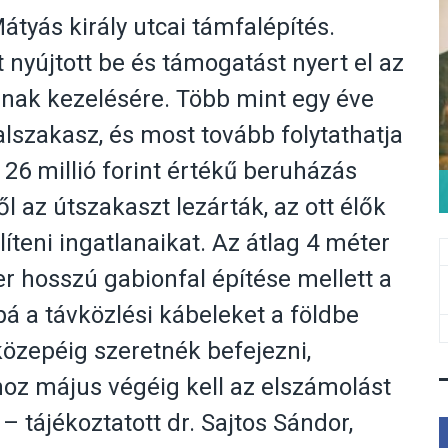
tyás király utcai támfalépítés.
 nyújtott be és támogatást nyert el az
nak kezelésére. Több mint egy éve
lszakasz, és most tovább folytathatja
 26 millió forint értékű beruházás
l az útszakaszt lezárták, az ott élők
teni ingatlanaikat. Az átlag 4 méter
r hosszú gabionfal építése mellett a
bá a távközlési kábeleket a földbe
özepéig szeretnék befejezni,
hoz május végéig kell az elszámolást
 tájékoztatott dr. Sajtos Sándor,