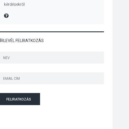
kérdésekről
Mordái folk-rock
koncert lesz a
MIRE MONDTA
pilismaróti Duna-
parton
ÍRLEVÉL FELIRATKOZÁS
KULTÚRA
2026 AUG 05
Különleges nyári
élményt kínálnak a
szabadtéri előadások
a Skanzenben
KÖZÉLET
2026 AUG 05
Szeptembertől
FELIRATKOZÁS
emelkednek a
parkolási díjak
Szentendrén