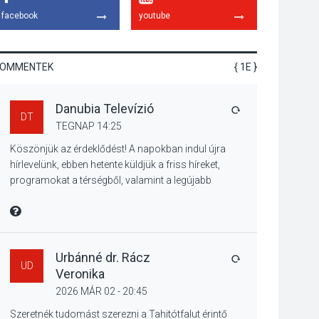
miért van rá
facebook
youtube
szükségünk? –
Beszélgetés a Kacsakő
Irodalmi Színpadon
KOMMENTEK
{ 1E }
KULTÚRA
2026 AUG 06
Danubia Televízió
Különleges csillagles
VÁLASZ
DT
lesz Tahitótfaluban a
TEGNAP 14:25
Bodor Majorban
Köszönjük az érdeklődést! A napokban indul újra
hírlevelünk, ebben hetente küldjük a friss híreket,
programokat a térségből, valamint a legújabb
műsoraink, közvetítéseink listáját, linkjeit.
KULTÚRA
2026 AUG 06
Üdvözlettel: a Danubia Televízió csapata
MIRE MONDTA
Színek, közösség és
hagyomány – kiállítás
nyitotta meg az idei
Urbánné dr. Rácz
VÁLASZ
UD
Irány Surány Fesztivált
Veronika
2026 MÁR 02 - 20:45
KULTÚRA
2026 AUG 05
Szeretnék tudomást szerezni a Tahitótfalut érintő