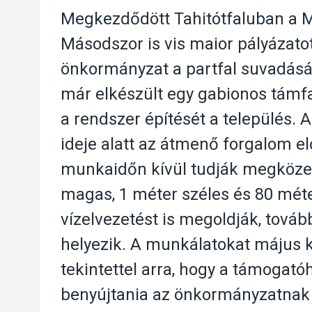
Megkezdődött Tahitótfaluban a Má
Másodszor is vis maior pályázatot
önkormányzat a partfal suvadásá
már elkészült egy gabionos támfa
a rendszer építését a település. A
ideje alatt az átmenő forgalom elő
munkaidőn kívül tudják megközelí
magas, 1 méter széles és 80 méte
vízelvezetést is megoldják, továb
helyezik. A munkálatokat május k
tekintettel arra, hogy a támogató
benyújtania az önkormányzatnak –