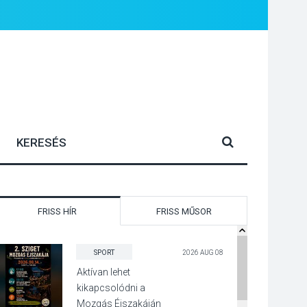
FRISS HÍR
FRISS MŰSOR
SPORT
2026 AUG 08
Aktívan lehet
kikapcsolódni a
Mozgás Éjszakáján