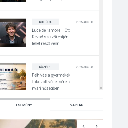
Pócsmegyer-
Surányban
KULTÚRA
2026 AUG 08
Luce dell’amore – Ott
Rezső szerzői estjén
lehet részt venni
Visegrádon
KÖZÉLET
2026 AUG 08
Felhívás a gyermekek
fokozott védelmére a
nyári hőségben
ESEMÉNY
NAPTÁR
KULTÚRA
2026 AUG 07
Reneszánsz dallamok
csendülnek fel a