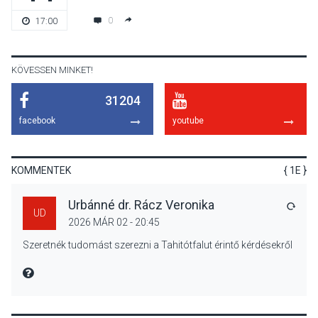
Szeptembertől emelkednek
0
17:00
a parkolási díjak
Szentendrén
KÖVESSEN MINKET!
31204
KÖZÉLET
2026 AUG 05
facebook
youtube
Nőtt a fontosabb nyári
gyümölcsök
termésmennyisége
KOMMENTEK
{ 1E }
Urbánné dr. Rácz Veronika
VÁLA
UD
2026 MÁR 02 - 20:45
KULTÚRA
2026 AUG 04
Szeretnék tudomást szerezni a Tahitótfalut érintő kérdésekről
Bogdányban programokkal
teli búcsúhétvége lesz
MIRE MONDTA