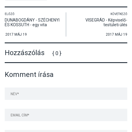
ELŐZŐ
KÖVETKEZŐ
DUNABOGDÁNY - SZÉCHENYI
VISEGRÁD - Képviselő-
ÉS KOSSUTH - egy vita
testületi ülés
tanulságai 170 évvel később
2017 MÁJ 19
2017 MÁJ 19
Hozzászólás
{ 0 }
Komment írása