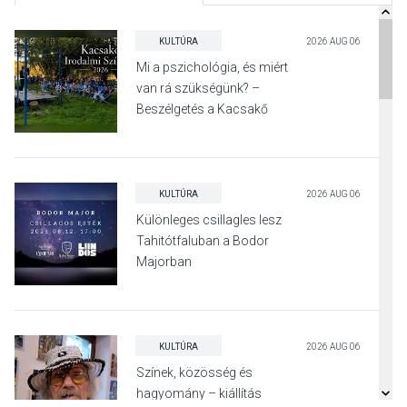
KULTÚRA
2026 AUG 06
Mi a pszichológia, és miért
van rá szükségünk? –
Beszélgetés a Kacsakő
Irodalmi Színpadon
KULTÚRA
2026 AUG 06
Különleges csillagles lesz
Tahitótfaluban a Bodor
Majorban
KULTÚRA
2026 AUG 06
Színek, közösség és
hagyomány – kiállítás