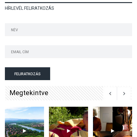
HÍRLEVÉL FELIRATKOZÁS
KÖZÉLET
2026 AUG 04
Jótékonysági
tanszergyűjtés lesz
Szigetmonostoron
KÖZÉLET
2026 AUG 04
Megújulnak Szentendre
FELIRATKOZÁS
játszóterei
Megtekintve
TERMÉSZETI KÖRNYEZET
2026 AUG 04
Kánikulában még
veszélyesebbek a