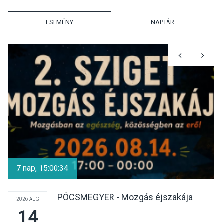
nyitotta meg az idei Irány
Surány Fesztivált
ESEMÉNY
NAPTÁR
KULTÚRA
2026 AUG 05
Mordái folk-rock koncert
lesz a pilismaróti Duna-
parton
KULTÚRA
2026 AUG 05
Különleges nyári élményt
kínálnak a szabadtéri
7 nap, 15:00:34
előadások a Skanzenben
PÓCSMEGYER - Mozgás éjszakája
2026 AUG
14
KÖZÉLET
2026 AUG 05