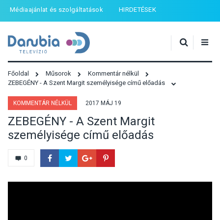
Médiaajánlat és szolgáltatások
HIRDETÉSEK
Főoldal
Műsorok
Kommentár nélkül
ZEBEGÉNY - A Szent Margit személyisége című előadás
KOMMENTÁR NÉLKÜL
2017 MÁJ 19
ZEBEGÉNY - A Szent Margit
személyisége című előadás
0