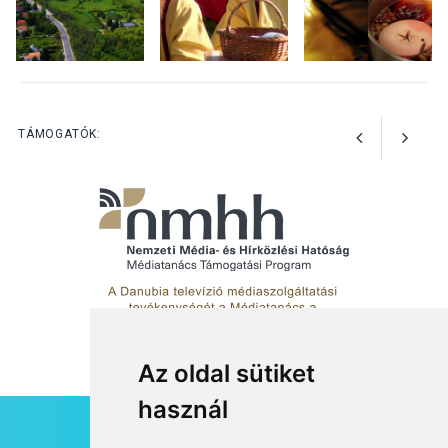
kullancsok
KULTÚRA
2026 AUG 03
Art Week: egy hét a
TÁMOGATÓK:
művészetek jegyében
Esztergomban
Az oldal sütiket
használ
HÍRLEVÉL