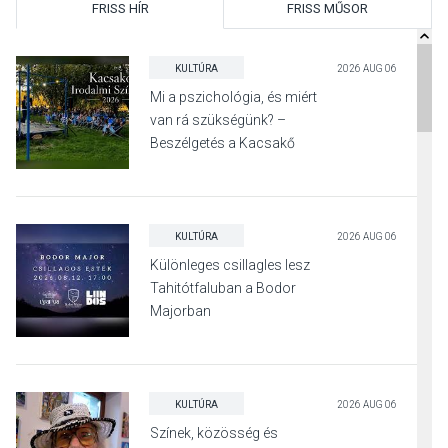
FRISS HÍR
FRISS MŰSOR
KULTÚRA
2026 AUG 06
Mi a pszichológia, és miért
van rá szükségünk? –
Beszélgetés a Kacsakő
Irodalmi Színpadon
KULTÚRA
2026 AUG 06
Különleges csillagles lesz
Tahitótfaluban a Bodor
Majorban
KULTÚRA
2026 AUG 06
Színek, közösség és