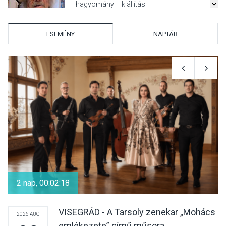
hagyomány – kiállítás
nyitotta meg az idei Irány
Surány Fesztivált
ESEMÉNY
NAPTÁR
KULTÚRA
2026 AUG 05
Mordái folk-rock koncert
lesz a pilismaróti Duna-
parton
KULTÚRA
2026 AUG 05
Különleges nyári élményt
kínálnak a szabadtéri
2 nap, 00:02:18
előadások a Skanzenben
VISEGRÁD - A Tarsoly zenekar „Mohács
2026 AUG
emlékezete” című műsora