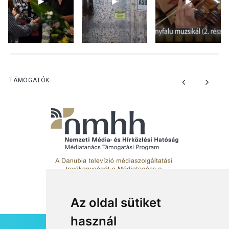
veszélyesebbek a
kullancsok
KULTÚRA
2026 AUG 03
Art Week: egy hét a
TÁMOGATÓK:
művészetek jegyében
Esztergomban
Az oldal sütiket
használ