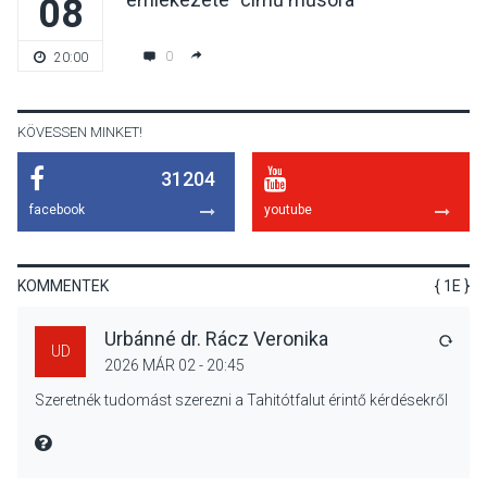
08
KÖZÉLET
2026 AUG 05
Szeptembertől emelkednek
0
20:00
a parkolási díjak
Szentendrén
KÖVESSEN MINKET!
31204
KÖZÉLET
2026 AUG 05
facebook
youtube
Nőtt a fontosabb nyári
gyümölcsök
termésmennyisége
KOMMENTEK
{ 1E }
Urbánné dr. Rácz Veronika
VÁLA
UD
2026 MÁR 02 - 20:45
KULTÚRA
2026 AUG 04
Szeretnék tudomást szerezni a Tahitótfalut érintő kérdésekről
Bogdányban programokkal
teli búcsúhétvége lesz
MIRE MONDTA