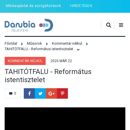
Médiaajánlat és szolgáltatások
HIRDETÉSEK
Főoldal
Műsorok
Kommentár nélkül
TAHITÓTFALU - Református istentisztelet
KOMMENTÁR NÉLKÜL
2020 MÁR 22
TAHITÓTFALU - Református
istentisztelet
0