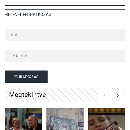
HÍRLEVÉL FELIRATKOZÁS
KÖZÉLET
2026 AUG 04
Jótékonysági
tanszergyűjtés lesz
Szigetmonostoron
KÖZÉLET
2026 AUG 04
Megújulnak Szentendre
FELIRATKOZÁS
játszóterei
Megtekintve
TERMÉSZETI KÖRNYEZET
2026 AUG 04
Kánikulában még