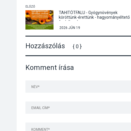
ELŐZŐ
TAHITÓTFALU - Gyógynövények
köröttünk-érettünk - hagyományéltető
foglalkozás
2026 JÚN 19
Hozzászólás
{ 0 }
Komment írása