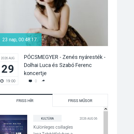
23 nap, 00:48:15
1 nap, 23:
PÓCSMEGYER - Zenés nyáresték -
2026 AUG
2026 AUG
Dolhai Luca és Szabó Ferenc
29
08
koncertje
0
19:00
18:00
FRISS HÍR
FRISS MŰSOR
KULTÚRA
2026 AUG 06
Különleges csillagles