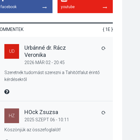
Különleges nyári
facebook
youtube
élményt kínálnak a
szabadtéri előadások
a Skanzenben
KOMMENTEK
{ 1E }
KÖZÉLET
2026 AUG 05
Urbánné dr. Rácz
VÁLASZ
Szeptembertől
UD
Veronika
emelkednek a
2026 MÁR 02 - 20:45
parkolási díjak
Szentendrén
Szeretnék tudomást szerezni a Tahitótfalut érintő
kérdésekről
KÖZÉLET
2026 AUG 05
MIRE MONDTA
Nőtt a fontosabb nyári
gyümölcsök
HOck Zsuzsa
termésmennyisége
VÁLASZ
HZ
2025 SZEPT 06 - 10:11
Köszönjük az összefoglalót!
KULTÚRA
2026 AUG 04