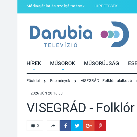
Médiaajánlat és szolgáltatások
HIRDETÉSEK
HÍREK
MŰSOROK
MŰSORÚJSÁG
ES
Főoldal
Események
VISEGRÁD - Folklór találkozó
2026 JÚN 20 16:00
VISEGRÁD - Folklór
0