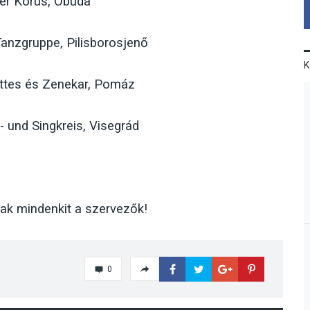
er Kórus, Óbuda
Tanzgruppe, Pilisborosjenő
ttes és Zenekar, Pomáz
- und Singkreis, Visegrád
nak mindenkit a szervezők!
0