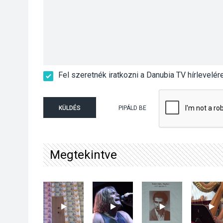
Fel szeretnék iratkozni a Danubia TV hírlevelér
KÜLDÉS
PIPÁLD BE
Megtekintve