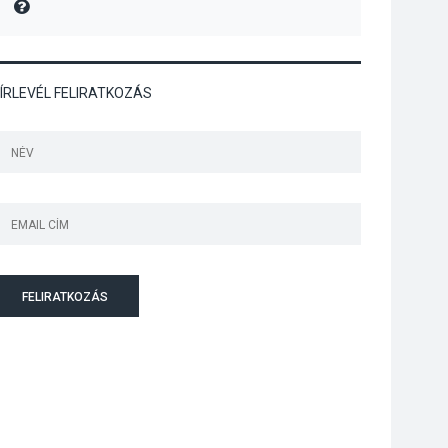
MIRE MONDTA
Bogdányban
programokkal teli
búcsúhétvége lesz
ÍRLEVÉL FELIRATKOZÁS
KÖZÉLET
2026 AUG 04
Jótékonysági
tanszergyűjtés lesz
Szigetmonostoron
FELIRATKOZÁS
KÖZÉLET
2026 AUG 04
Megújulnak Szentendre
játszóterei