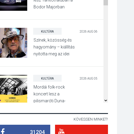
lesz Tahitótfaluban a
Bodor Majorban
KULTÚRA
2026 AUG 06
Színek, közösség és
hagyomány – kiállítás
nyitotta meg az idei
Irány Surány Fesztivált
KULTÚRA
2026 AUG 05
Mordái folk-rock
koncert lesz a
pilismaróti Duna-
parton
KÖVESSEN MINKET!
KULTÚRA
2026 AUG 05
31204