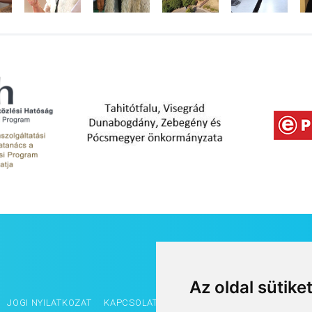
Az oldal sütike
JOGI NYILATKOZAT
KAPCSOLAT
OLDALTÉRKÉP
IMPRESSZUM