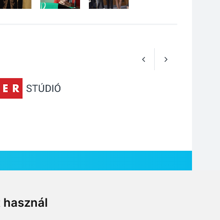
foglalkozások
Szentendrén
t használ
HÍR BEKÜLDÉSE