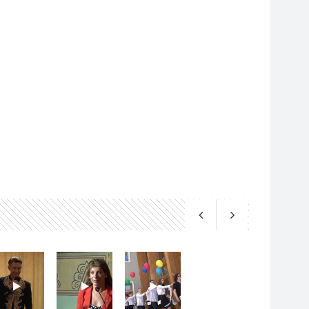
TERMÉSZETI KÖRNYEZET
2026 AUG 04
Kánikulában még
veszélyesebbek a
kullancsok
KULTÚRA
2026 AUG 03
Art Week: egy hét a
művészetek jegyében
Esztergomban
KULTÚRA
2026 AUG 03
A kimondatlan
üzenetek nyomában –
Ingyenes
metakommunikációs