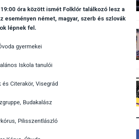
9:00 óra között ismét Folklór találkozó lesz a
Az eseményen német, magyar, szerb és szlovák
ok lépnek fel.
 Óvoda gyermekei
talános Iskola tanulói
és Citerakör, Visegrád
zgruppe, Budakalász
órus, Pilisszentlászló