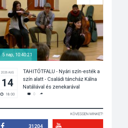
nyári hőségben
KULTÚRA
2026 AUG 07
Reneszánsz dallamok
csendülnek fel a
visegrádi Királyi Palota
5 nap, 10:40:20
5 nap, 12:
díszudvarában
TAHITÓTFALU - Nyári szín-esték a
2026 AUG
2026 AUG
KULTÚRA
2026 AUG 07
szín alatt - Családi táncház Kálna
14
14
Dunavirág Ünnep
Natáliával és zenekarával
Verőcén – két nap a
0
18:00
20:00
Duna élővilágának
jegyében
KÖVESSEN MINKET!
TERMÉSZETI KÖRNYEZET
31204
2026 AUG 07
A napokban is nő a