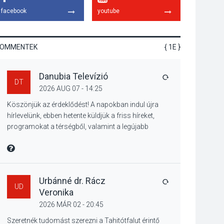
talajközeli
facebook
youtube
ózonmennyiség
KOMMENTEK
{ 1E }
KULTÚRA
2026 AUG 06
Danubia Televízió
Mi a pszichológia, és
VÁLASZ
DT
miért van rá
2026 AUG 07 - 14:25
szükségünk? –
Köszönjük az érdeklődést! A napokban indul újra
Beszélgetés a Kacsakő
hírlevelünk, ebben hetente küldjük a friss híreket,
Irodalmi Színpadon
programokat a térségből, valamint a legújabb
műsoraink, közvetítéseink listáját, linkjeit.
KULTÚRA
2026 AUG 06
Üdvözlettel: a Danubia Televízió csapata
MIRE MONDTA
Különleges csillagles
lesz Tahitótfaluban a
Bodor Majorban
Urbánné dr. Rácz
VÁLASZ
UD
Veronika
2026 MÁR 02 - 20:45
KULTÚRA
2026 AUG 06
Szeretnék tudomást szerezni a Tahitótfalut érintő