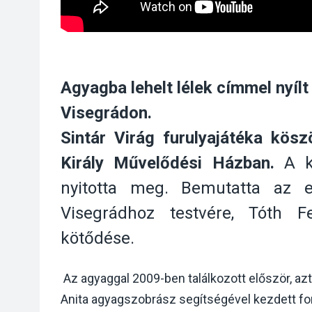
Agyagba lehelt lélek címmel nyíl
Visegrádon.
Sintár Virág furulyajátéka kös
Király Művelődési Házban.
A ki
nyitotta meg. Bemutatta az e
Visegrádhoz testvére, Tóth 
kötődése.
Az agyaggal 2009-ben találkozott először, a
Anita agyagszobrász segítségével kezdett for