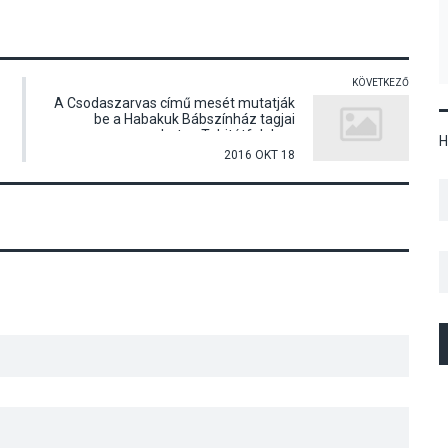
KÖVETKEZŐ
A Csodaszarvas című mesét mutatják
be a Habakuk Bábszínház tagjai
szombaton Tahitótfaluban
H
2016 OKT 18