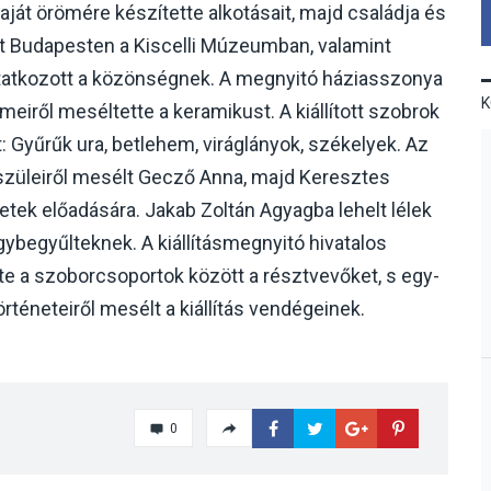
aját örömére készítette alkotásait, majd családja és
ött Budapesten a Kiscelli Múzeumban, valamint
atkozott a közönségnek. A megnyitó háziasszonya
eiről meséltette a keramikust. A kiállított szobrok
 Gyűrűk ura, betlehem, viráglányok, székelyek. Az
 szüleiről mesélt Gecző Anna, majd Keresztes
tek előadására. Jakab Zoltán Agyagba lehelt lélek
gybegyűlteknek. A kiállításmegnyitó hivatalos
 a szoborcsoportok között a résztvevőket, s egy-
téneteiről mesélt a kiállítás vendégeinek.
0