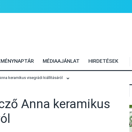
EMÉNYNAPTÁR
MÉDIAAJÁNLAT
HIRDETÉSEK
na keramikus visegrádi kiállításáról
ecző Anna keramikus
ról