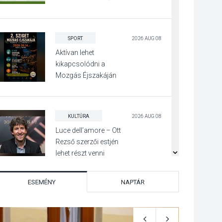
programra
SPORT
2026 AUG 08
Aktívan lehet
kikapcsolódni a
Mozgás Éjszakáján
Pócsmegyer-
Surányban
KULTÚRA
2026 AUG 08
Luce dell’amore – Ott
Rezső szerzői estjén
lehet részt venni
Visegrádon
ESEMÉNY
NAPTÁR
KÖZÉLET
2026 AUG 08
Felhívás a gyermekek
fokozott védelmére a