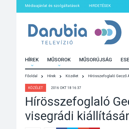
Médiaajánlat és szolgáltatások
HIRDETÉSEK
HÍREK
MŰSOROK
MŰSORÚJSÁG
ES
Főoldal
Hírek
Közélet
Hírösszefoglaló Gecző An
KÖZÉLET
2016 OKT 18 16:37
Hírösszefoglaló G
visegrádi kiállításá