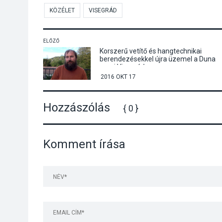
KÖZÉLET
VISEGRÁD
ELŐZŐ
Korszerű vetítő és hangtechnikai
berendezésekkel újra üzemel a Duna
mozi Visegrádon
2016 OKT 17
Hozzászólás
{ 0 }
Komment írása