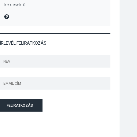
kérdésekről
Színek, közösség és
hagyomány – kiállítás
MIRE MONDTA
nyitotta meg az idei
Irány Surány Fesztivált
ÍRLEVÉL FELIRATKOZÁS
KULTÚRA
2026 AUG 05
Mordái folk-rock
koncert lesz a
pilismaróti Duna-
parton
KULTÚRA
2026 AUG 05
Különleges nyári
FELIRATKOZÁS
élményt kínálnak a
szabadtéri előadások
a Skanzenben