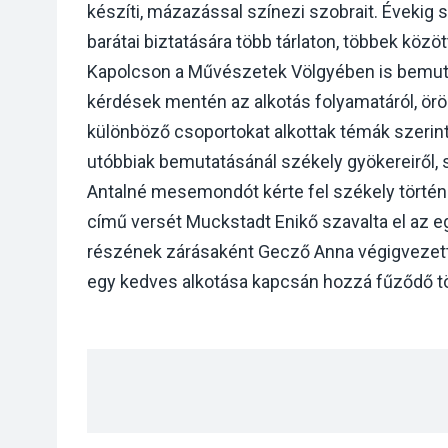
készíti, mázazással színezi szobrait. Évekig s
barátai biztatására több tárlaton, többek köz
Kapolcson a Művészetek Völgyében is bemut
kérdések mentén az alkotás folyamatáról, öröm
különböző csoportokat alkottak témák szerint:
utóbbiak bemutatásánál székely gyökereiről,
Antalné mesemondót kérte fel székely történe
című versét Muckstadt Enikő szavalta el az e
részének zárásaként Gecző Anna végigvezette
egy kedves alkotása kapcsán hozzá fűződő tör