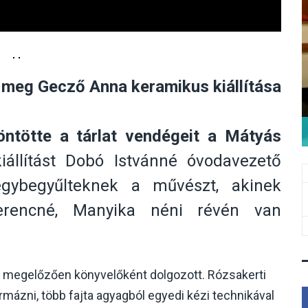
t meg Gecző Anna keramikus kiállítása
zöntötte a tárlat vendégeit a Mátyás
állítást Dobó Istvánné óvodavezető
gybegyűlteknek a művészt, akinek
Ferencné, Manyika néni révén van
zt megelőzően könyvelőként dolgozott. Rózsakerti
mázni, több fajta agyagból egyedi kézi technikával