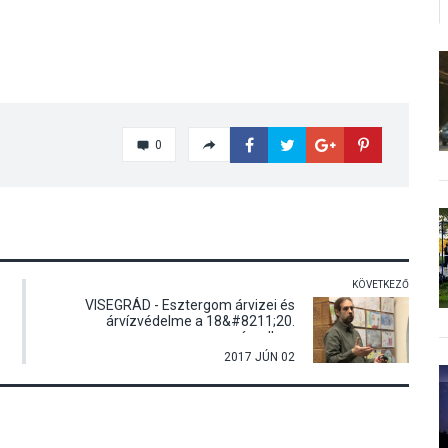
0
KÖVETKEZŐ
VISEGRÁD - Esztergom árvizei és
árvízvédelme a 18&#8211;20.
században
2017 JÚN 02