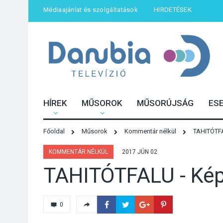
Médiaajánlat és szolgáltatások
HIRDETÉSEK
HÍREK
MŰSOROK
MŰSORÚJSÁG
ES
Főoldal
Műsorok
Kommentár nélkül
TAHITÓTFAL
KOMMENTÁR NÉLKÜL
2017 JÚN 02
TAHITÓTFALU - Képv
0