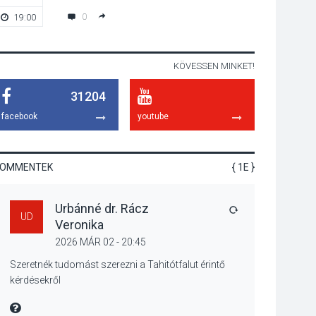
élményt kínálnak a
0
19:00
18:00
szabadtéri előadások
a Skanzenben
KÖVESSEN MINKET!
KÖZÉLET
2026 AUG 05
31204
Szeptembertől
emelkednek a
facebook
youtube
parkolási díjak
Szentendrén
KOMMENTEK
{ 1E }
KÖZÉLET
2026 AUG 05
Urbánné dr. Rácz
Nőtt a fontosabb nyári
VÁLASZ
UD
Veronika
gyümölcsök
termésmennyisége
2026 MÁR 02 - 20:45
Szeretnék tudomást szerezni a Tahitótfalut érintő
kérdésekről
KULTÚRA
2026 AUG 04
MIRE MONDTA