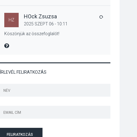
Bogdányban
programokkal teli
búcsúhétvége lesz
HOck Zsuzsa
VÁLASZ
HZ
2025 SZEPT 06 - 10:11
Köszönjük az összefoglalót!
KÖZÉLET
2026 AUG 04
MIRE MONDTA
Jótékonysági
tanszergyűjtés lesz
Szigetmonostoron
ÍRLEVÉL FELIRATKOZÁS
KÖZÉLET
2026 AUG 04
Megújulnak Szentendre
játszóterei
FELIRATKOZÁS
TERMÉSZETI KÖRNYEZET