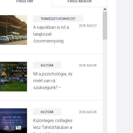
FRISS HÍR
FRISS MŰSOR
TERMÉSZETI KÖRNYEZET
2026 AUG 07
A napokban is nő a
talajközeli
ózonmennyiség
KULTÚRA
2026 AUG 06
Mi a pszichológia, és
miért van rá
szükségünk? –
Beszélgetés a Kacsakő
Irodalmi Színpadon
KULTÚRA
2026 AUG 06
Különleges csillagles
lesz Tahitótfaluban a