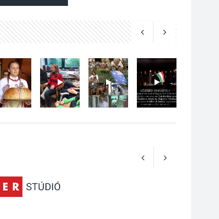
2026 AUG 04
Kánikulában még
veszélyesebbek a
kullancsok