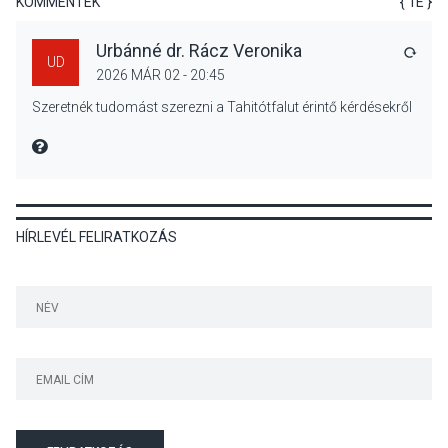
KOMMENTEK
{ 1E }
Urbánné dr. Rácz Veronika
VÁLA
UD
2026 MÁR 02 - 20:45
KÖZÉLET
2026 AUG 05
Szeretnék tudomást szerezni a Tahitótfalut érintő kérdésekről
Nőtt a fontosabb nyári
gyümölcsök
MIRE MONDTA
termésmennyisége
HÍRLEVÉL FELIRATKOZÁS
KULTÚRA
2026 AUG 04
Bogdányban programokkal
teli búcsúhétvége lesz
KÖZÉLET
2026 AUG 04
Jótékonysági