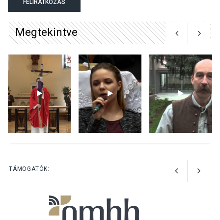
FELIRATKOZÁS
tanszergyűjtés lesz
Szigetmonostoron
Megtekintve
KÖZÉLET
2026 AUG 04
Megújulnak Szentendre
játszóterei
TERMÉSZETI KÖRNYEZET
2026 AUG 04
Kánikulában még
TÁMOGATÓK:
veszélyesebbek a
kullancsok