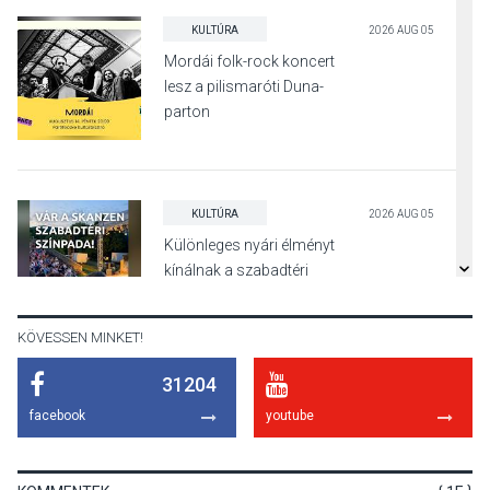
KULTÚRA
2026 AUG 05
Mordái folk-rock koncert
lesz a pilismaróti Duna-
parton
KULTÚRA
2026 AUG 05
Különleges nyári élményt
kínálnak a szabadtéri
előadások a Skanzenben
KÖVESSEN MINKET!
31204
KÖZÉLET
2026 AUG 05
facebook
youtube
Szeptembertől emelkednek
a parkolási díjak
Szentendrén