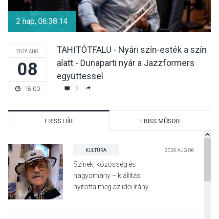
2 nap, 06:38:12
TAHITÓTFALU - Nyári szín-esték a szín
2026 AUG
alatt - Dunaparti nyár a Jazzformers
08
együttessel
0
18:00
FRISS HÍR
FRISS MŰSOR
KULTÚRA
2026 AUG 06
Színek, közösség és
hagyomány – kiállítás
nyitotta meg az idei Irány
Surány Fesztivált