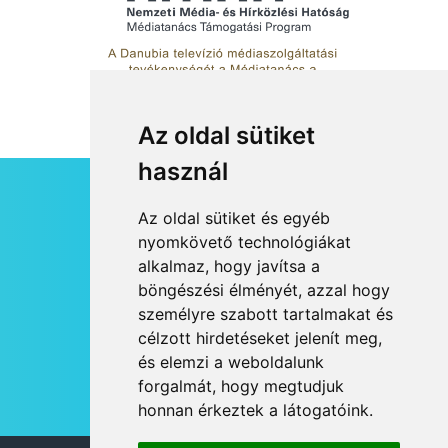
KULTÚRA
2026 AUG 03
Art Week: egy hét a
művészetek jegyében
Esztergomban
Az oldal sütiket
használ
KULTÚRA
2026 AUG 03
HÍRLEVÉL
Az oldal sütiket és egyéb
A kimondatlan üzenetek
RSS
nyomkövető technológiákat
nyomában – Ingyenes
alkalmaz, hogy javítsa a
JOGI NYILATKOZAT
metakommunikációs
böngészési élményét, azzal hogy
foglalkozások Szentendrén
KAPCSOLAT
személyre szabott tartalmakat és
OLDALTÉRKÉP
célzott hirdetéseket jelenít meg,
IMPRESSZUM
és elemzi a weboldalunk
KULTÚRA
2026 AUG 03
HÍR BEKÜLDÉSE
forgalmát, hogy megtudjuk
Az Ön fotója is bekerülhet a
honnan érkeztek a látogatóink.
WMO 2027-es naptárába