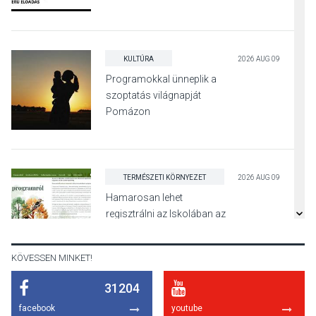
KULTÚRA
2026 AUG 09
Programokkal ünneplik a
szoptatás világnapját
Pomázon
TERMÉSZETI KÖRNYEZET
2026 AUG 09
Hamarosan lehet
regisztrálni az Iskolában az
erdő programra
KÖVESSEN MINKET!
31204
SPORT
2026 AUG 08
facebook
youtube