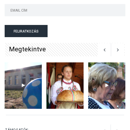
KULTÚRA
2026 AUG 07
Reneszánsz dallamok
csendülnek fel a visegrádi
Királyi Palota
FELIRATKOZÁS
díszudvarában
Megtekintve
KULTÚRA
2026 AUG 07
Dunavirág Ünnep Verőcén –
két nap a Duna élővilágának
jegyében
TERMÉSZETI KÖRNYEZET
2026 AUG 07
A napokban is nő a
talajközeli ózonmennyiség
TÁMOGATÓK: