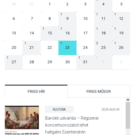
30
31
1
2
3
4
5
1
1
1
6
7
8
9
10
11
12
1
1
1
1
13
14
15
16
17
18
19
1
1
3
1
20
21
22
23
24
25
26
1
1
1
27
28
29
30
31
1
2
FRISS HÍR
FRISS MŰSOR
KULTÚRA
2026 AUG 09
Barokk udvarlás – Régizenei
koncertsorozatot lehet
hallgatni Szentendrén