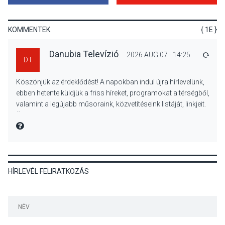
Aktívan lehet kikapcsolódni
a Mozgás Éjszakáján
Pócsmegyer-Surányban
KOMMENTEK
{ 1E }
Danubia Televízió
2026 AUG 07 - 14:25
VÁLA
DT
KULTÚRA
2026 AUG 08
Köszönjük az érdeklődést! A napokban indul újra hírlevelünk,
Luce dell’amore – Ott Rezső
ebben hetente küldjük a friss híreket, programokat a térségből,
szerzői estjén lehet részt
valamint a legújabb műsoraink, közvetítéseink listáját, linkjeit.
venni Visegrádon
Üdvözlettel: a Danubia Televízió csapata
MIRE MONDTA
KÖZÉLET
2026 AUG 08
Felhívás a gyermekek
HÍRLEVÉL FELIRATKOZÁS
fokozott védelmére a nyári
hőségben