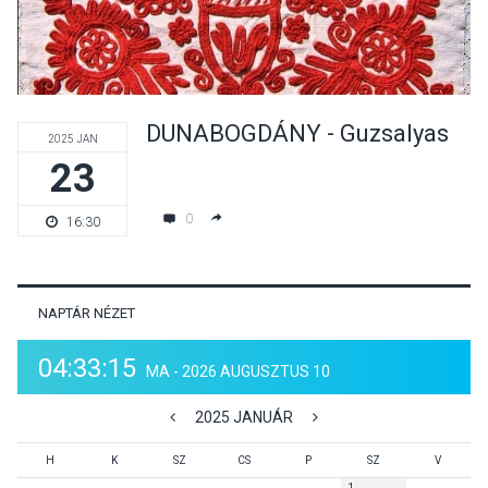
DUNABOGDÁNY - Guzsalyas
2025 JAN
23
0
16:30
NAPTÁR NÉZET
04:33:15
MA - 2026 AUGUSZTUS 10
2025 JANUÁR
H
K
SZ
CS
P
SZ
V
1