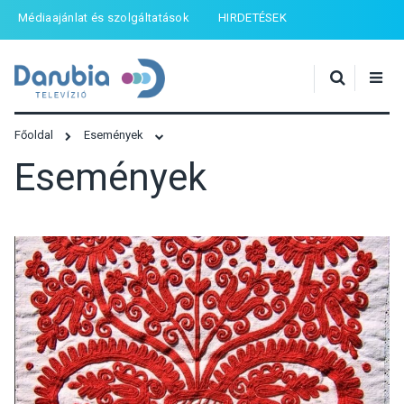
Médiaajánlat és szolgáltatások
HIRDETÉSEK
Főoldal
Események
Események