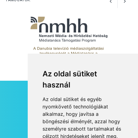
KULTÚRA
2026 AUG 06
Mi a pszichológia, és miért
van rá szükségünk? –
Beszélgetés a Kacsakő
Irodalmi Színpadon
Az oldal sütiket
KULTÚRA
2026 AUG 06
használ
Különleges csillagles lesz
Tahitótfaluban a Bodor
HÍRLEVÉL
Az oldal sütiket és egyéb
Majorban
RSS
nyomkövető technológiákat
alkalmaz, hogy javítsa a
JOGI NYILATKOZAT
böngészési élményét, azzal hogy
KAPCSOLAT
személyre szabott tartalmakat és
KULTÚRA
2026 AUG 06
OLDALTÉRKÉP
célzott hirdetéseket jelenít meg,