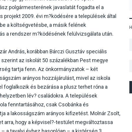
ász polgármesterének javaslatát fogadta el a
ás projekt 2009. évi m?ködésére a települések által
ül be a költségvetésbe, a másik felének
H
lás a rendszer m?ködésének felülvizsgálata után.
zár András, korábban Bárczi Gusztáv speciális
e szerint az iskolát 50 százalékban Pest megye
rség tartja fenn. Az önkormányzatok – két
ságszám arányos hozzájárulást, mivel az iskola
l foglalkozik és bezárása a plusz terhet róna a
elyzetben lév? családokra. A települések
kola fenntartásához, csak Csobánka és
 a lakosságszám arányos kifizetést. Molnár Zsolt,
 arra, hogy a képvisel?-testület megváltoztassa
 – a tavalyi évhez hasonlóan – a kistérség 3