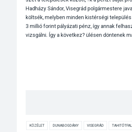
Hadházy Sándor, Visegrád polgármestere java
költsék, melyben minden kistérségi település
3 millió forint pályázati pénz, így annak felh
vizsgálni. Így a következ? ülésen döntenek m
KÖZÉLET
DUNABOGDÁNY
VISEGRÁD
TAHITÓTFA