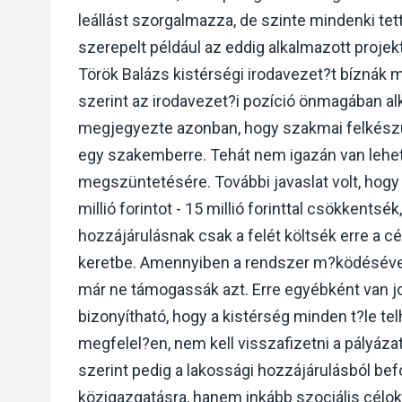
leállást szorgalmazza, de szinte mindenki tet
szerepelt például az eddig alkalmazott proje
Török Balázs kistérségi irodavezet?t bíznák m
szerint az irodavezet?i pozíció önmagában alka
megjegyezte azonban, hogy szakmai felkés
egy szakemberre. Tehát nem igazán van lehe
megszüntetésére. További javaslat volt, hogy
millió forintot - 15 millió forinttal csökkentsé
hozzájárulásnak csak a felét költsék erre a cél
keretbe. Amennyiben a rendszer m?ködésével
már ne támogassák azt. Erre egyébként van j
bizonyítható, hogy a kistérség minden t?le 
megfelel?en, nem kell visszafizetni a pályáza
szerint pedig a lakossági hozzájárulásból befo
közigazgatásra, hanem inkább szociális célo