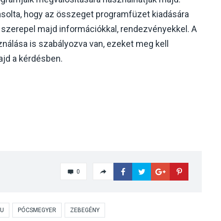
solta, hogy az összeget programfüzet kiadására
 szerepel majd információkkal, rendezvényekkel. A
asználása is szabályozva van, ezeket meg kell
ajd a kérdésben.
0
LU
PÓCSMEGYER
ZEBEGÉNY