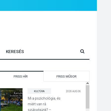
FRISS HÍR
FRISS MŰSOR
KULTÚRA
2026 AUG 06
Mi a pszichológia, és
miért van rá
szükségünk? –