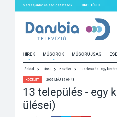
Médiaajánlat és szolgáltatások
HIRDETÉSEK
HÍREK
MŰSOROK
MŰSORÚJSÁG
ES
Főoldal
Hírek
Közélet
13 település - egy kisté
KÖZÉLET
2009 MÁJ 19 09:43
13 település - egy
ülései)