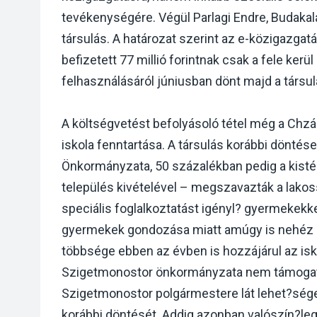
tevékenységére. Végül Parlagi Endre, Budakal
társulás. A határozat szerint az e-közigazgat
befizetett 77 millió forintnak csak a fele ker
felhasználásáról júniusban dönt majd a társu
A költségvetést befolyásoló tétel még a Chzá
iskola fenntartása. A társulás korábbi döntés
Önkormányzata, 50 százalékban pedig a kisté
település kivételével – megszavazták a lakos
speciális foglalkoztatást igényl? gyermekekke
gyermekek gondozása miatt amúgy is nehéz h
többsége ebben az évben is hozzájárul az is
Szigetmonostor önkormányzata nem támogatja
Szigetmonostor polgármestere lát lehet?séget
korábbi döntését. Addig azonban valószín?leg