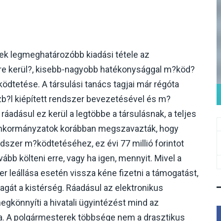
ek legmeghatározóbb kiadási tétele az
e kerül?, kisebb-nagyobb hatékonysággal m?köd?
ödtetése. A társulási tanács tagjai már régóta
nzb?l kiépített rendszer bevezetésével és m?
áadásul ez kerül a legtöbbe a társulásnak, a teljes
 önkormányzatok korábban megszavazták, hogy
ndszer m?ködtetéséhez, ez évi 77 millió forintot
ább költeni erre, vagy ha igen, mennyit. Mivel a
zer leállása esetén vissza kéne fizetni a támogatást,
agát a kistérség. Ráadásul az elektronikus
egkönnyíti a hivatali ügyintézést mind az
a. A polgármesterek többsége nem a drasztikus