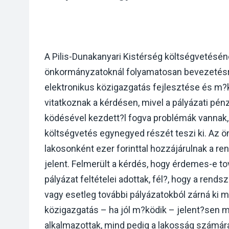
A Pilis-Dunakanyari Kistérség költségvetésén
önkormányzatoknál folyamatosan bevezetésr
elektronikus közigazgatás fejlesztése és m?k
vitatkoznak a kérdésen, mivel a pályázati pé
ködésével kezdett?l fogva problémák vannak, r
költségvetés egynegyed részét teszi ki. Az
lakosonként ezer forinttal hozzájárulnak a re
jelent. Felmerült a kérdés, hogy érdemes-e tov
pályázat feltételei adottak, fél?, hogy a rends
vagy esetleg további pályázatokból zárná ki m
közigazgatás – ha jól m?ködik – jelent?sen m
alkalmazottak, mind pedig a lakosság számár