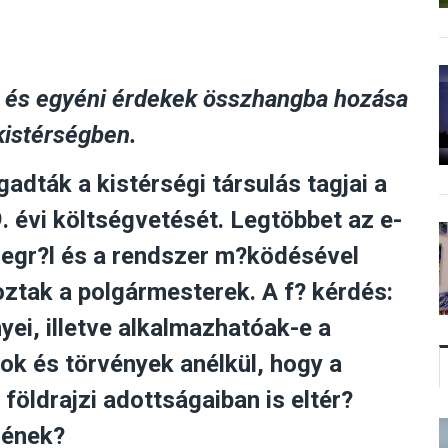
i és egyéni érdekek összhangba hozása
 kistérségben.
gadták a kistérségi társulás tagjai a
. évi költségvetését. Legtöbbet az e-
egr?l és a rendszer m?ködésével
ztak a polgármesterek. A f? kérdés:
yei, illetve alkalmazhatóak-e a
ok és törvények anélkül, hogy a
földrajzi adottságaiban is eltér?
nének?