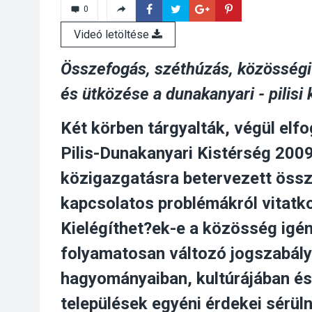
0
Videó letöltése
Összefogás, széthúzás, közösség
és ütközése a dunakanyari - pilisi
Két körben tárgyalták, végül elfo
Pilis-Dunakanyari Kistérség 2009
közigazgatásra betervezett össz
kapcsolatos problémákról vitatko
Kielégíthet?ek-e a közösség igén
folyamatosan változó jogszabály
hagyományaiban, kultúrájában és 
települések egyéni érdekei sérül