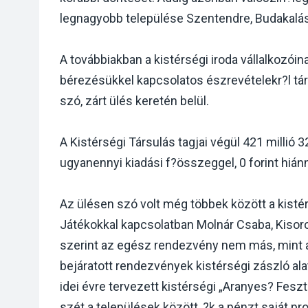
legnagyobb települése Szentendre, Budakalász
A továbbiakban a kistérségi iroda vállalkozóin
bérezésükkel kapcsolatos észrevételekr?l tár
szó, zárt ülés keretén belül.
A Kistérségi Társulás tagjai végül 421 millió 
ugyanennyi kiadási f?összeggel, 0 forint hián
Az ülésen szó volt még többek között a kistér
Játékokkal kapcsolatban Molnár Csaba, Kiso
szerint az egész rendezvény nem más, mint a
bejáratott rendezvények kistérségi zászló ala
idei évre tervezett kistérségi „Aranyes? Feszti
szét a települések között, ?k a pénzt saját p