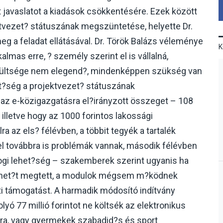
t javaslatot a kiadások csökkentésére. Ezek között
ktvezet? státuszának megszüntetése, helyette Dr.
eg a feladat ellátásával. Dr. Török Balázs véleménye
lmas erre, ? személy szerint el is vállalná,
zültsége nem elegend?, mindenképpen szükség van
t?ség a projektvezet? státuszának
 az e-közigazgatásra el?irányzott összeget – 108
k, illetve hogy az 1000 forintos lakossági
ra az els? félévben, a többit tegyék a tartalék
 továbbra is problémák vannak, második félévben
ogi lehet?ség – szakemberek szerint ugyanis ha
telhet?t megtett, a modulok mégsem m?ködnek
ti támogatást. A harmadik módosító indítvány
lyó 77 millió forintot ne költsék az elektronikus
kra, vagy gyermekek szabadid?s és sport