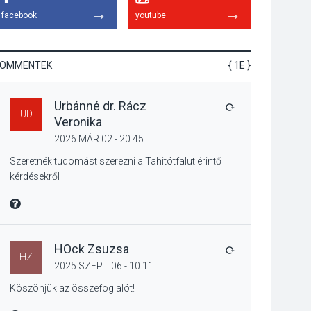
gyümölcsök
facebook
youtube
termésmennyisége
KOMMENTEK
{ 1E }
KULTÚRA
2026 AUG 04
Urbánné dr. Rácz
Bogdányban
VÁLASZ
UD
Veronika
programokkal teli
búcsúhétvége lesz
2026 MÁR 02 - 20:45
Szeretnék tudomást szerezni a Tahitótfalut érintő
kérdésekről
KÖZÉLET
2026 AUG 04
MIRE MONDTA
Jótékonysági
tanszergyűjtés lesz
Szigetmonostoron
HOck Zsuzsa
VÁLASZ
HZ
2025 SZEPT 06 - 10:11
Köszönjük az összefoglalót!
KÖZÉLET
2026 AUG 04