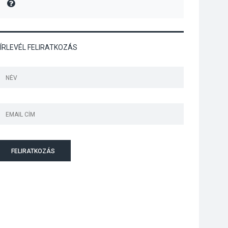
MIRE MONDTA
Megújulnak Szentendre
játszóterei
ÍRLEVÉL FELIRATKOZÁS
TERMÉSZETI KÖRNYEZET
2026 AUG 04
Kánikulában még
veszélyesebbek a
kullancsok
FELIRATKOZÁS
KULTÚRA
2026 AUG 03
Art Week: egy hét a
művészetek jegyében
Esztergomban