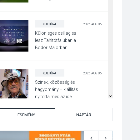
Beszélgetés a Kacsakő
Irodalmi Színpadon
KULTÚRA
2026 AUG 06
Különleges csillagles
lesz Tahitótfaluban a
Bodor Majorban
KULTÚRA
2026 AUG 06
Színek, közösség és
hagyomány – kiállítás
nyitotta meg az idei
Irány Surány Fesztivált
ESEMÉNY
NAPTÁR
KULTÚRA
2026 AUG 05
Mordái folk-rock
koncert lesz a