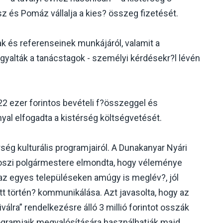
 és Pomáz vállalja a kies? összeg fizetését.
ak és referenseinek munkájáról, valamit a
gyalták a tanácstagok - személyi kérdésekr?l lévén
322 ezer forintos bevételi f?összeggel és
nyal elfogadta a kistérség költségvetését.
ség kulturális programjairól. A Dunakanyar Nyári
roszi polgármestere elmondta, hogy véleménye
z egyes településeken amúgy is meglév?, jól
tt történ? kommunikálása. Azt javasolta, hogy az
válra” rendelkezésre álló 3 millió forintot osszák
rogramjaik megvalósítására használhatják majd.