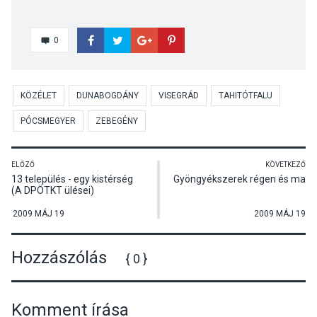
0
KÖZÉLET
DUNABOGDÁNY
VISEGRÁD
TAHITÓTFALU
PÓCSMEGYER
ZEBEGÉNY
ELŐZŐ
KÖVETKEZŐ
13 település - egy kistérség
Gyöngyékszerek régen és ma
(A DPÖTKT ülései)
2009 MÁJ 19
2009 MÁJ 19
Hozzászólás
{ 0 }
Komment írása