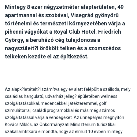
Mintegy 8 ezer négyzetméter alapterületen, 49
apartmannal és szobával, Visegrád gyönyörű
történelmi és természeti környezetében várja a
pihenni vágyókat a Royal Club Hotel. Friedrich
György, a beruházó cég tulajdonosa a
nagyszüleit?l örökölt telken és a szomszédos
telkeken kezdte el az építkezést.
Az alapk?letételt?l számítva egy év alatt felépült a szálloda, mely
családias hangulatú, udvarház jelleg? épületében wellness
szolgáltatásokkal, medencékkel, játékteremmel, golf
szimulátorral, családi programokkal és más még számos
szolgáltatással várja a vendégeket. Az ünnepélyes megnyitón
Kovács Miklós, az Önkormányzati Minisztérium turisztikai
szakállamtitkára elmondta, hogy az elmúlt 10 évben mintegy