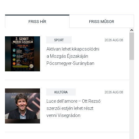
FRISS HÍR
FRISS MŰSOR
SPORT
2026 AUG 08
Aktívan lehet kikapcsolódni
a Mozgás Éjszakáján
Pócsmegyer-Surányban
KULTÚRA
2026 AUG 08
Luce dell’amore – Ott Rezső
szerzői estjén lehet részt
venni Visegrádon