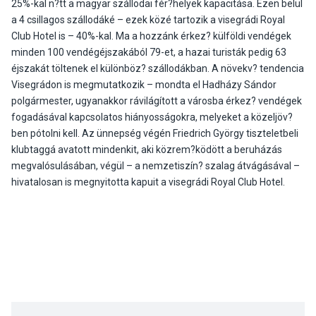
25%-kal n?tt a magyar szállodai fér?helyek kapacitása. Ezen belül
a 4 csillagos szállodáké – ezek közé tartozik a visegrádi Royal
Club Hotel is – 40%-kal. Ma a hozzánk érkez? külföldi vendégek
minden 100 vendégéjszakából 79-et, a hazai turisták pedig 63
éjszakát töltenek el különböz? szállodákban. A növekv? tendencia
Visegrádon is megmutatkozik – mondta el Hadházy Sándor
polgármester, ugyanakkor rávilágított a városba érkez? vendégek
fogadásával kapcsolatos hiányosságokra, melyeket a közeljöv?
ben pótolni kell. Az ünnepség végén Friedrich György tiszteletbeli
klubtaggá avatott mindenkit, aki közrem?ködött a beruházás
megvalósulásában, végül – a nemzetiszín? szalag átvágásával –
hivatalosan is megnyitotta kapuit a visegrádi Royal Club Hotel.