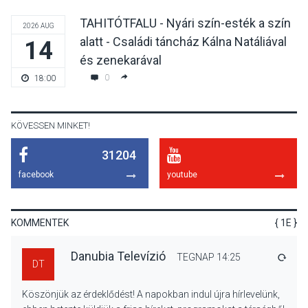
TAHITÓTFALU - Nyári szín-esték a szín
2026 AUG
alatt - Családi táncház Kálna Natáliával
14
TERMÉSZETI KÖRNYEZET
2026 AUG 07
és zenekarával
A napokban is nő a
0
18:00
talajközeli ózonmennyiség
KÖVESSEN MINKET!
31204
KULTÚRA
2026 AUG 06
facebook
youtube
Mi a pszichológia, és miért
van rá szükségünk? –
Beszélgetés a Kacsakő
KOMMENTEK
{ 1E }
Irodalmi Színpadon
Danubia Televízió
TEGNAP 14:25
VÁLA
DT
KULTÚRA
2026 AUG 06
Köszönjük az érdeklődést! A napokban indul újra hírlevelünk,
Különleges csillagles lesz