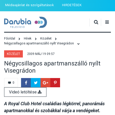
Médiaajánlat és szolgáltatások
HIRDETÉSEK
Főoldal
Hírek
Közélet
Négycsillagos apartmanszálló nyílt Visegrádon
KÖZÉLET
2009 MÁJ 19 09:57
Négycsillagos apartmanszálló nyílt
Visegrádon
0
Videó letöltése
A Royal Club Hotel családias légkörrel, panorámás
apartmanokkal és szobákkal várja a vendégeket.