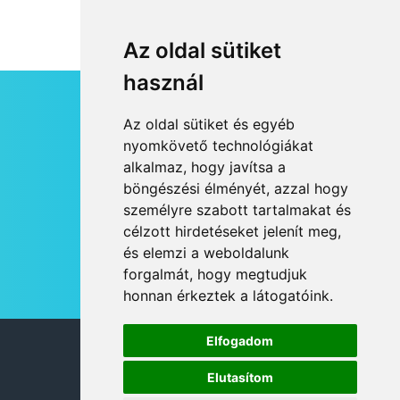
Az oldal sütiket
használ
HÍRLEVÉL
Az oldal sütiket és egyéb
RSS
nyomkövető technológiákat
alkalmaz, hogy javítsa a
JOGI NYILATKOZAT
böngészési élményét, azzal hogy
KAPCSOLAT
személyre szabott tartalmakat és
OLDALTÉRKÉP
célzott hirdetéseket jelenít meg,
IMPRESSZUM
és elemzi a weboldalunk
HÍR BEKÜLDÉSE
forgalmát, hogy megtudjuk
honnan érkeztek a látogatóink.
Elfogadom
© 2026 DANUBIA TV
Elutasítom