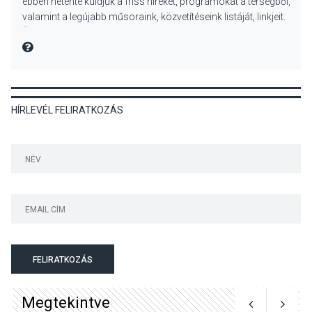
ebben hetente küldjük a friss híreket, programokat a térségből,
Tahitótfaluban a Bodor
valamint a legújabb műsoraink, közvetítéseink listáját, linkjeit.
Majorban
Üdvözlettel: a Danubia Televízió csapata
MIRE MONDTA
KULTÚRA
2026 AUG 06
HÍRLEVÉL FELIRATKOZÁS
Színek, közösség és
hagyomány – kiállítás
nyitotta meg az idei Irány
Surány Fesztivált
KULTÚRA
2026 AUG 05
Mordái folk-rock koncert
lesz a pilismaróti Duna-
parton
FELIRATKOZÁS
Megtekintve