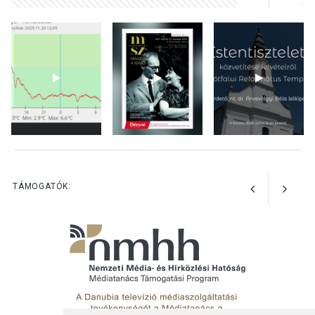
KULTÚRA
2026 AUG 05
Különleges nyári élményt
kínálnak a szabadtéri
előadások a Skanzenben
KÖZÉLET
2026 AUG 05
Szeptembertől emelkednek
a parkolási díjak
Szentendrén
TÁMOGATÓK: