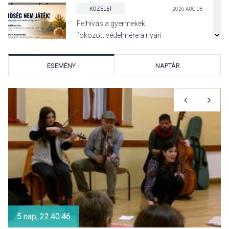
KÖZÉLET
2026 AUG 08
Felhívás a gyermekek
fokozott védelmére a nyári
hőségben
ESEMÉNY
NAPTÁR
KULTÚRA
2026 AUG 07
Reneszánsz dallamok
csendülnek fel a visegrádi
Királyi Palota
díszudvarában
KULTÚRA
2026 AUG 07
Dunavirág Ünnep Verőcén –
két nap a Duna élővilágának
5 nap, 22:40:46
jegyében