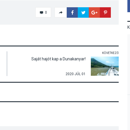
0
KÖVETKEZŐ
Saját hajót kap a Dunakanyar!
2020 JÚL 01