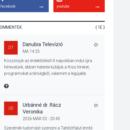
élményt kínálnak a
facebook
youtube
szabadtéri előadások
a Skanzenben
KOMMENTEK
{ 1E }
KÖZÉLET
2026 AUG 05
Danubia Televízió
Szeptembertől
VÁLASZ
DT
emelkednek a
MA 14:25
parkolási díjak
Köszönjük az érdeklődést! A napokban indul újra
Szentendrén
hírlevelünk, ebben hetente küldjük a friss híreket,
programokat a térségből, valamint a legújabb
műsoraink, közvetítéseink listáját, linkjeit.
KÖZÉLET
2026 AUG 05
Üdvözlettel: a Danubia Televízió csapata
MIRE MONDTA
Nőtt a fontosabb nyári
gyümölcsök
termésmennyisége
Urbánné dr. Rácz
VÁLASZ
UD
Veronika
2026 MÁR 02 - 20:45
KULTÚRA
2026 AUG 04
Szeretnék tudomást szerezni a Tahitótfalut érintő