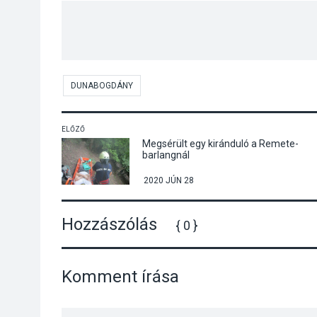
DUNABOGDÁNY
ELŐZŐ
Megsérült egy kiránduló a Remete-
barlangnál
2020 JÚN 28
Hozzászólás
{ 0 }
Komment írása