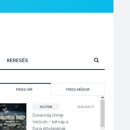
FRISS HÍR
FRISS MŰSOR
KULTÚRA
2026 AUG 07
Dunavirág Ünnep
Verőcén – két nap a
Duna élővilágának