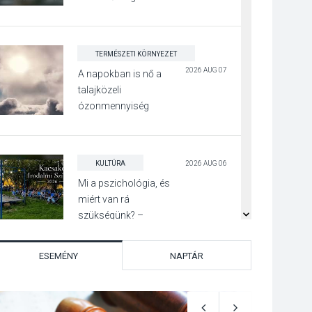
jegyében
TERMÉSZETI KÖRNYEZET
2026 AUG 07
A napokban is nő a
talajközeli
ózonmennyiség
KULTÚRA
2026 AUG 06
Mi a pszichológia, és
miért van rá
szükségünk? –
Beszélgetés a Kacsakő
Irodalmi Színpadon
ESEMÉNY
NAPTÁR
KULTÚRA
2026 AUG 06
Különleges csillagles
lesz Tahitótfaluban a