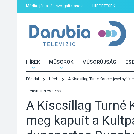
Médiaajánlat és szolgáltatások
HIRDETÉSEK
HÍREK
MŰSOROK
MŰSORÚJSÁG
ES
Főoldal
Hírek
A Kiscsillag Turné Koncertjével nyit
2020 JÚN 29 17:38
A Kiscsillag Turné 
meg kapuit a Kultp