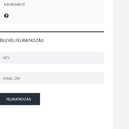
kérdésekről
Bogdányban
programokkal teli
MIRE MONDTA
búcsúhétvége lesz
ÍRLEVÉL FELIRATKOZÁS
KÖZÉLET
2026 AUG 04
Jótékonysági
tanszergyűjtés lesz
Szigetmonostoron
KÖZÉLET
2026 AUG 04
Megújulnak Szentendre
FELIRATKOZÁS
játszóterei