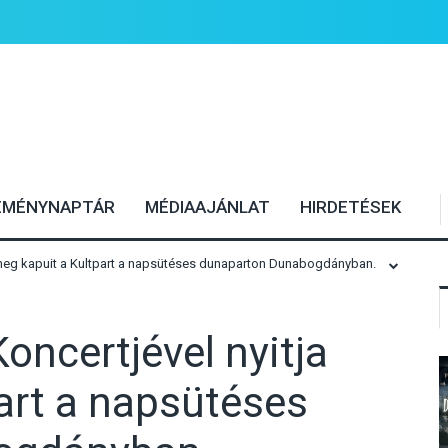
EMÉNYNAPTÁR
MÉDIAAJÁNLAT
HIRDETÉSEK
ja meg kapuit a Kultpart a napsütéses dunaparton Dunabogdányban.
Koncertjével nyitja
art a napsütéses