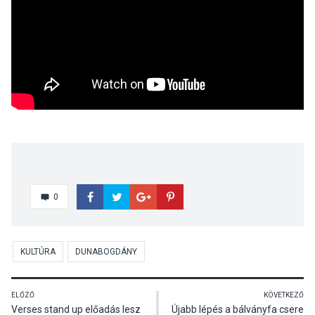
0
KULTÚRA
DUNABOGDÁNY
ELŐZŐ
KÖVETKEZŐ
Verses stand up előadás lesz
Újabb lépés a bálványfa csere