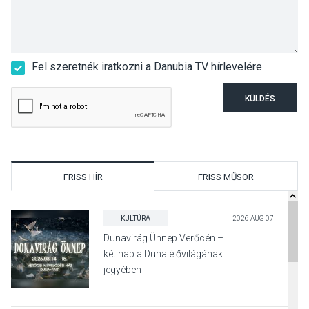
Fel szeretnék iratkozni a Danubia TV hírlevelére
KÜLDÉS
FRISS HÍR
FRISS MŰSOR
KULTÚRA
2026 AUG 07
Dunavirág Ünnep Verőcén –
két nap a Duna élővilágának
jegyében