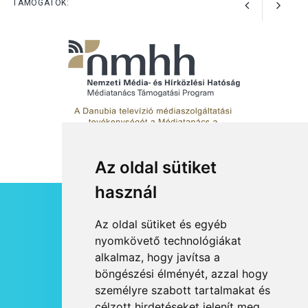
TÁMOGATÓK:
Az oldal sütiket
használ
HÍRLEVÉL
Az oldal sütiket és egyéb
RSS
nyomkövető technológiákat
alkalmaz, hogy javítsa a
JOGI NYILATKOZAT
böngészési élményét, azzal hogy
KAPCSOLAT
személyre szabott tartalmakat és
OLDALTÉRKÉP
célzott hirdetéseket jelenít meg,