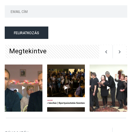
KULTÚRA
2026 AUG 04
Bogdányban programokkal
teli búcsúhétvége lesz
FELIRATKOZÁS
Megtekintve
KÖZÉLET
2026 AUG 04
Jótékonysági
tanszergyűjtés lesz
Szigetmonostoron
KÖZÉLET
2026 AUG 04
Megújulnak Szentendre
játszóterei