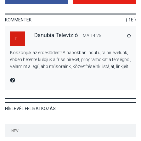
Különleges nyári élményt
kínálnak a szabadtéri
előadások a Skanzenben
KOMMENTEK
{ 1E }
Danubia Televízió
MA 14:25
VÁLA
DT
KÖZÉLET
2026 AUG 05
Köszönjük az érdeklődést! A napokban indul újra hírlevelünk,
Szeptembertől emelkednek
ebben hetente küldjük a friss híreket, programokat a térségből,
a parkolási díjak
valamint a legújabb műsoraink, közvetítéseink listáját, linkjeit.
Szentendrén
Üdvözlettel: a Danubia Televízió csapata
MIRE MONDTA
KÖZÉLET
2026 AUG 05
HÍRLEVÉL FELIRATKOZÁS
Nőtt a fontosabb nyári
gyümölcsök
termésmennyisége