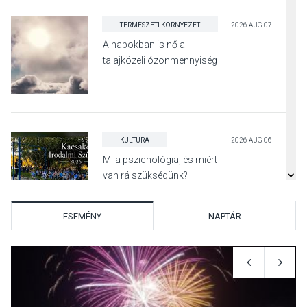
TERMÉSZETI KÖRNYEZET
2026 AUG 07
A napokban is nő a
talajközeli ózonmennyiség
KULTÚRA
2026 AUG 06
Mi a pszichológia, és miért
van rá szükségünk? –
Beszélgetés a Kacsakő
Irodalmi Színpadon
ESEMÉNY
NAPTÁR
KULTÚRA
2026 AUG 06
Különleges csillagles lesz
Tahitótfaluban a Bodor
Majorban