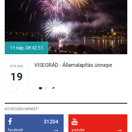
KULTÚRA
2026 AUG 06
Színek, közösség és
hagyomány – kiállítás
11 nap, 08:42:51
nyitotta meg az idei Irány
Surány Fesztivált
VISEGRÁD - Államalapítás ünnepe
2026 AUG
19
KULTÚRA
2026 AUG 05
Mordái folk-rock koncert
0
-
lesz a pilismaróti Duna-
parton
KÖVESSEN MINKET!
31204
KULTÚRA
2026 AUG 05
facebook
youtube