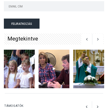
KULTÚRA
2026 AUG 05
Mordái folk-rock koncert
lesz a pilismaróti Duna-
parton
FELIRATKOZÁS
Megtekintve
KULTÚRA
2026 AUG 05
Különleges nyári élményt
kínálnak a szabadtéri
előadások a Skanzenben
KÖZÉLET
2026 AUG 05
Szeptembertől emelkednek
a parkolási díjak
Szentendrén
TÁMOGATÓK: