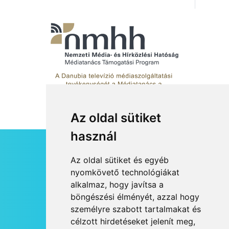
Az oldal sütiket
használ
HÍRLEVÉL
Az oldal sütiket és egyéb
RSS
nyomkövető technológiákat
alkalmaz, hogy javítsa a
JOGI NYILATKOZAT
böngészési élményét, azzal hogy
KAPCSOLAT
személyre szabott tartalmakat és
OLDALTÉRKÉP
célzott hirdetéseket jelenít meg,