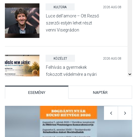
KULTÚRA
2026 AUG 08
Luce dell’amore – Ott Rezső
szerzői estjén lehet részt
venni Visegrádon
KÖZÉLET
2026 AUG 08
Felhívás a gyermekek
fokozott védelmére a nyári
hőségben
ESEMÉNY
NAPTÁR
KULTÚRA
2026 AUG 07
Reneszánsz dallamok
csendülnek fel a visegrádi
Királyi Palota