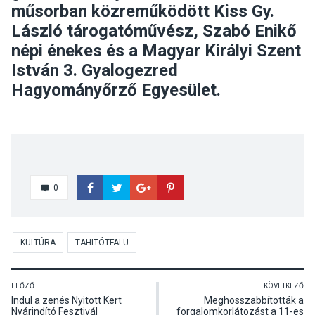
műsorban közreműködött Kiss Gy.
László tárogatóművész, Szabó Enikő
népi énekes és a Magyar Királyi Szent
István 3. Gyalogezred
Hagyományőrző Egyesület.
0
KULTÚRA
TAHITÓTFALU
ELŐZŐ
KÖVETKEZŐ
Indul a zenés Nyitott Kert
Meghosszabbították a
Nyárindító Fesztivál
forgalomkorlátozást a 11-es