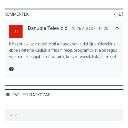
van rá szükségünk? –
Beszélgetés a Kacsakő
KOMMENTEK
{ 1E }
Irodalmi Színpadon
Danubia Televízió
2026 AUG 07 - 14:25
VÁLA
DT
KULTÚRA
2026 AUG 06
Köszönjük az érdeklődést! A napokban indul újra hírlevelünk,
Különleges csillagles lesz
ebben hetente küldjük a friss híreket, programokat a térségből,
Tahitótfaluban a Bodor
valamint a legújabb műsoraink, közvetítéseink listáját, linkjeit.
Majorban
Üdvözlettel: a Danubia Televízió csapata
MIRE MONDTA
KULTÚRA
2026 AUG 06
HÍRLEVÉL FELIRATKOZÁS
Színek, közösség és
hagyomány – kiállítás
nyitotta meg az idei Irány
Surány Fesztivált