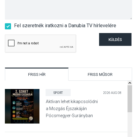
Fel szeretnék iratkozni a Danubia TV hírlevelére
KÜLDÉS
FRISS HÍR
FRISS MŰSOR
SPORT
2026 AUG 08
Aktívan lehet kikapcsolódni
a Mozgás Éjszakáján
Pócsmegyer-Surányban