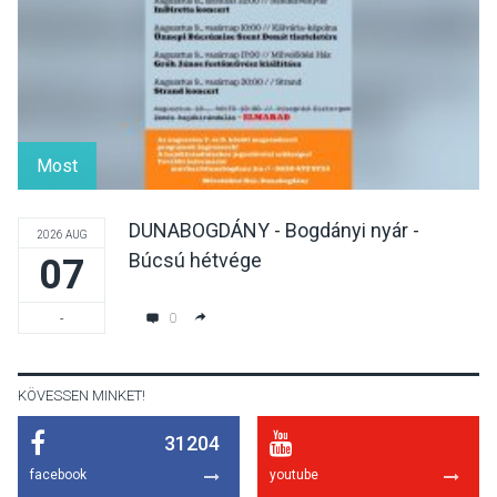
díszudvarában
KULTÚRA
2026 AUG 07
Dunavirág Ünnep Verőcén –
két nap a Duna élővilágának
Most
jegyében
DUNABOGDÁNY - Bogdányi nyár -
2026 AUG
Búcsú hétvége
07
TERMÉSZETI KÖRNYEZET
2026 AUG 07
A napokban is nő a
0
-
talajközeli ózonmennyiség
KÖVESSEN MINKET!
31204
KULTÚRA
2026 AUG 06
facebook
youtube
Mi a pszichológia, és miért