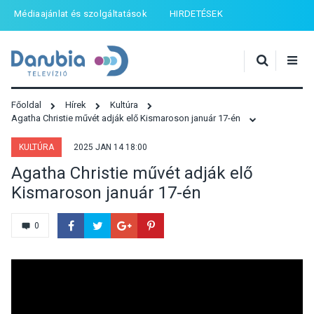
Médiaajánlat és szolgáltatások
HIRDETÉSEK
Főoldal
Hírek
Kultúra
Agatha Christie művét adják elő Kismaroson január 17-én
KULTÚRA
2025 JAN 14 18:00
Agatha Christie művét adják elő
Kismaroson január 17-én
0