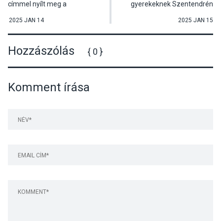
címmel nyílt meg a
gyerekeknek Szentendrén
szentendrei IKON csoport
jubileumi kiállítása
2025 JAN 14
2025 JAN 15
Budapesten
Hozzászólás
{ 0 }
Komment írása