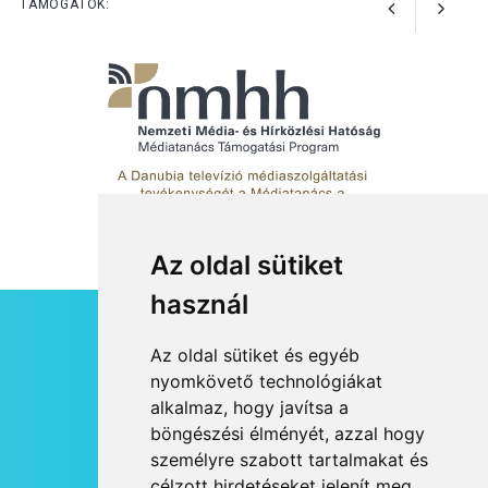
TÁMOGATÓK:
Az oldal sütiket
használ
HÍRLEVÉL
Az oldal sütiket és egyéb
RSS
nyomkövető technológiákat
alkalmaz, hogy javítsa a
JOGI NYILATKOZAT
böngészési élményét, azzal hogy
KAPCSOLAT
személyre szabott tartalmakat és
OLDALTÉRKÉP
célzott hirdetéseket jelenít meg,