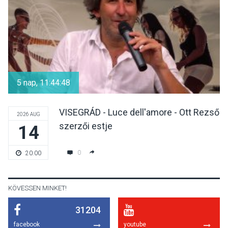
KULTÚRA
2026 AUG 07
Reneszánsz dallamok
csendülnek fel a visegrádi
5 nap, 11:44:48
Királyi Palota
díszudvarában
VISEGRÁD - Luce dell'amore - Ott Rezső
2026 AUG
szerzői estje
14
KULTÚRA
2026 AUG 07
Dunavirág Ünnep Verőcén –
0
20:00
két nap a Duna élővilágának
jegyében
KÖVESSEN MINKET!
31204
TERMÉSZETI KÖRNYEZET
2026 AUG 07
facebook
youtube