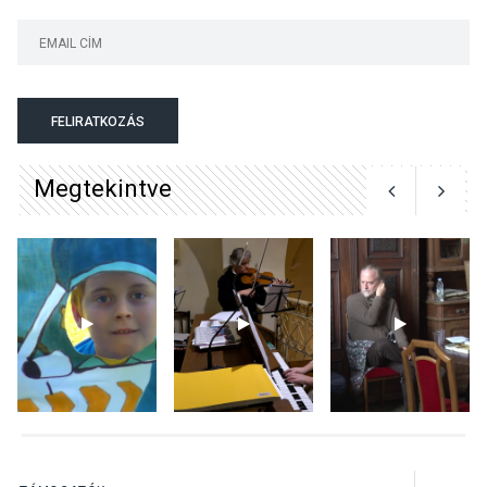
KULTÚRA
2026 AUG 06
Színek, közösség és
hagyomány – kiállítás
nyitotta meg az idei Irány
FELIRATKOZÁS
Surány Fesztivált
Megtekintve
KULTÚRA
2026 AUG 05
Mordái folk-rock koncert
lesz a pilismaróti Duna-
parton
KULTÚRA
2026 AUG 05
Különleges nyári élményt
kínálnak a szabadtéri
előadások a Skanzenben