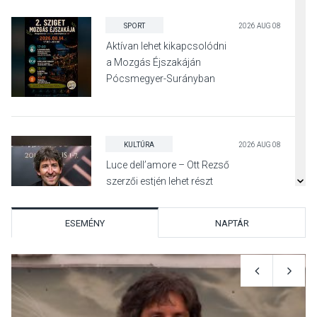
SPORT
2026 AUG 08
Aktívan lehet kikapcsolódni
a Mozgás Éjszakáján
Pócsmegyer-Surányban
KULTÚRA
2026 AUG 08
Luce dell’amore – Ott Rezső
szerzői estjén lehet részt
venni Visegrádon
ESEMÉNY
NAPTÁR
KÖZÉLET
2026 AUG 08
Felhívás a gyermekek
fokozott védelmére a nyári
hőségben