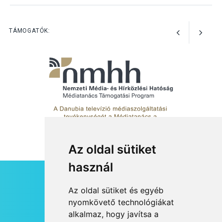
Különleges nyári élményt
kínálnak a szabadtéri
előadások a Skanzenben
TÁMOGATÓK:
Az oldal sütiket
használ
HÍRLEVÉL
Az oldal sütiket és egyéb
RSS
nyomkövető technológiákat
alkalmaz, hogy javítsa a
JOGI NYILATKOZAT