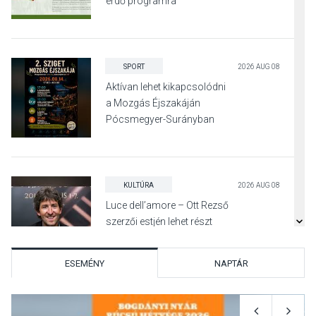
erdő programra
SPORT
2026 AUG 08
Aktívan lehet kikapcsolódni
a Mozgás Éjszakáján
Pócsmegyer-Surányban
KULTÚRA
2026 AUG 08
Luce dell’amore – Ott Rezső
szerzői estjén lehet részt
venni Visegrádon
ESEMÉNY
NAPTÁR
KÖZÉLET
2026 AUG 08