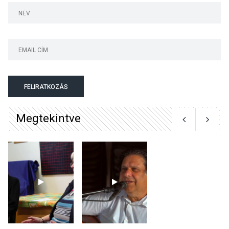
Majorban
KULTÚRA
2026 AUG 06
Színek, közösség és
hagyomány – kiállítás
nyitotta meg az idei Irány
FELIRATKOZÁS
Surány Fesztivált
Megtekintve
KULTÚRA
2026 AUG 05
Mordái folk-rock koncert
lesz a pilismaróti Duna-
parton
KULTÚRA
2026 AUG 05