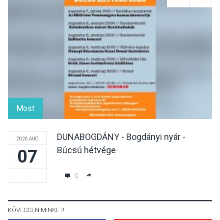
Felhívás a gyermekek
fokozott védelmére a nyári
hőségben
KULTÚRA
2026 AUG 07
Reneszánsz dallamok
csendülnek fel a visegrádi
Most
Királyi Palota
díszudvarában
DUNABOGDÁNY - Bogdányi nyár -
2026 AUG
Búcsú hétvége
07
KULTÚRA
2026 AUG 07
Dunavirág Ünnep Verőcén –
0
-
két nap a Duna élővilágának
jegyében
KÖVESSEN MINKET!