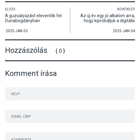
ELŐZŐ
KÖVETKEZŐ
A guzsalyazást elevenítik fel
Az új év egy jó alkalom arra,
Dunabogdányban
hogy kipróbáljuk a digitális
detoxot
2025 JAN 03
2025 JAN 04
Hozzászólás
{ 0 }
Komment írása