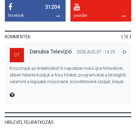
31204
TERMÉSZETI KÖRNYEZET
2026 AUG 07
facebook
youtube
A napokban is nő a
talajközeli ózonmennyiség
KOMMENTEK
{ 1E }
Danubia Televízió
2026 AUG 07 - 14:25
VÁLA
DT
KULTÚRA
2026 AUG 06
Köszönjük az érdeklődést! A napokban indul újra hírlevelünk,
Mi a pszichológia, és miért
ebben hetente küldjük a friss híreket, programokat a térségből,
van rá szükségünk? –
valamint a legújabb műsoraink, közvetítéseink listáját, linkjeit.
Beszélgetés a Kacsakő
Üdvözlettel: a Danubia Televízió csapata
Irodalmi Színpadon
MIRE MONDTA
KULTÚRA
2026 AUG 06
HÍRLEVÉL FELIRATKOZÁS
Különleges csillagles lesz
Tahitótfaluban a Bodor