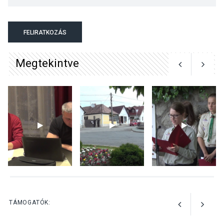
KULTÚRA
2026 AUG 03
Art Week: egy hét a
FELIRATKOZÁS
művészetek jegyében
Esztergomban
Megtekintve
KULTÚRA
2026 AUG 03
A kimondatlan üzenetek
nyomában – Ingyenes
metakommunikációs
foglalkozások Szentendrén
KULTÚRA
2026 AUG 03
Az Ön fotója is bekerülhet a
TÁMOGATÓK:
WMO 2027-es naptárába