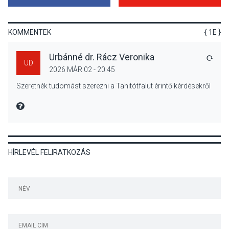
Jótékonysági
tanszergyűjtés lesz
Szigetmonostoron
KOMMENTEK
{ 1E }
Urbánné dr. Rácz Veronika
VÁLA
UD
2026 MÁR 02 - 20:45
KÖZÉLET
2026 AUG 04
Szeretnék tudomást szerezni a Tahitótfalut érintő kérdésekről
Megújulnak Szentendre
játszóterei
MIRE MONDTA
HÍRLEVÉL FELIRATKOZÁS
TERMÉSZETI KÖRNYEZET
2026 AUG 04
Kánikulában még
veszélyesebbek a
kullancsok