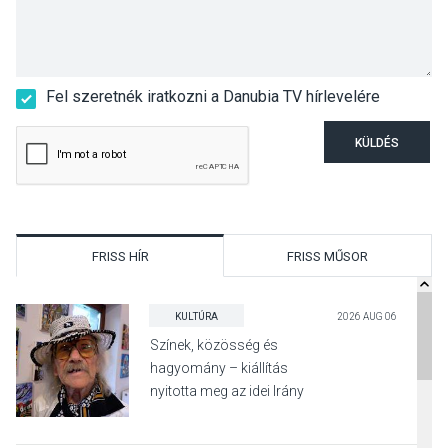
Fel szeretnék iratkozni a Danubia TV hírlevelére
KÜLDÉS
FRISS HÍR
FRISS MŰSOR
KULTÚRA
2026 AUG 06
Színek, közösség és
hagyomány – kiállítás
nyitotta meg az idei Irány
Surány Fesztivált