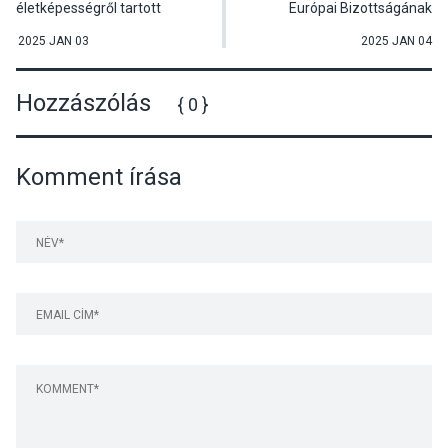
életképességről tartott
Európai Bizottságának
előadást Bedő Imre
SEDEC szakbizottsága
Tahitótfaluban
2025 JAN 03
2025 JAN 04
Hozzászólás
{ 0 }
Komment írása