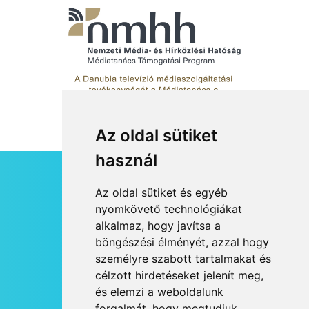
Az oldal sütiket
használ
HÍRLEVÉL
Az oldal sütiket és egyéb
RSS
nyomkövető technológiákat
alkalmaz, hogy javítsa a
JOGI NYILATKOZAT
böngészési élményét, azzal hogy
KAPCSOLAT
személyre szabott tartalmakat és
OLDALTÉRKÉP
célzott hirdetéseket jelenít meg,
IMPRESSZUM
és elemzi a weboldalunk
HÍR BEKÜLDÉSE
forgalmát, hogy megtudjuk