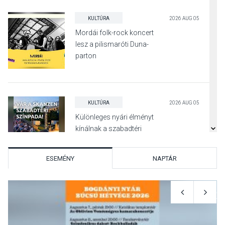
KULTÚRA
2026 AUG 05
Mordái folk-rock koncert
lesz a pilismaróti Duna-
parton
KULTÚRA
2026 AUG 05
Különleges nyári élményt
kínálnak a szabadtéri
előadások a Skanzenben
ESEMÉNY
NAPTÁR
KÖZÉLET
2026 AUG 05
Szeptembertől emelkednek
a parkolási díjak
Szentendrén