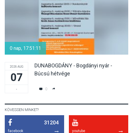
KÖZÉLET
2026 AUG 05
Nőtt a fontosabb nyári
gyümölcsök
0 nap, 17:51:11
termésmennyisége
DUNABOGDÁNY - Bogdányi nyár -
2026 AUG
Búcsú hétvége
07
KULTÚRA
2026 AUG 04
Bogdányban programokkal
0
-
teli búcsúhétvége lesz
KÖVESSEN MINKET!
31204
KÖZÉLET
2026 AUG 04
facebook
youtube