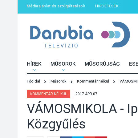
Médiaajánlat és szolgáltatások
HIRDETÉSEK
HÍREK
MŰSOROK
MŰSORÚJSÁG
ES
Főoldal
Műsorok
Kommentár nélkül
VÁMOSMIKO
KOMMENTÁR NÉLKÜL
2017 ÁPR 07
VÁMOSMIKOLA - Ipo
Közgyűlés