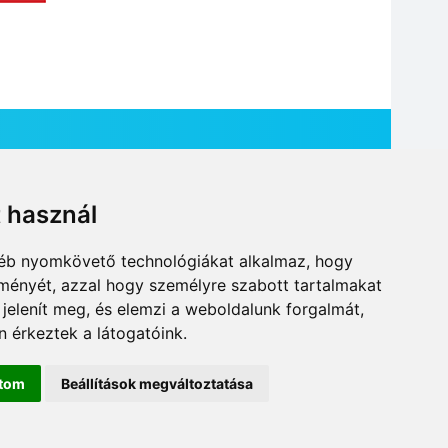
t használ
HÍR BEKÜLDÉSE
gyéb nyomkövető technológiákat alkalmaz, hogy
lményét, azzal hogy személyre szabott tartalmakat
 jelenít meg, és elemzi a weboldalunk forgalmát,
 érkeztek a látogatóink.
ítom
Beállítások megváltoztatása
DESIGN: NEOPLANE, WEB:
MOVAT