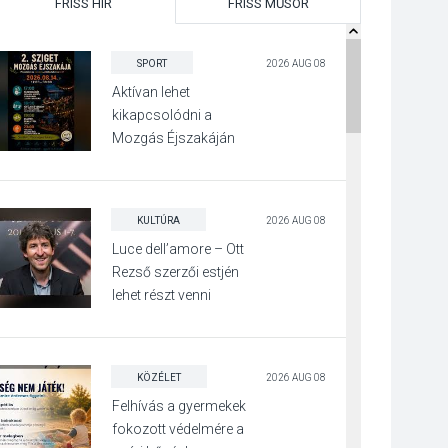
FRISS HÍR
FRISS MŰSOR
SPORT
2026 AUG 08
Aktívan lehet
kikapcsolódni a
Mozgás Éjszakáján
Pócsmegyer-
Surányban
KULTÚRA
2026 AUG 08
Luce dell’amore – Ott
Rezső szerzői estjén
lehet részt venni
Visegrádon
KÖZÉLET
2026 AUG 08
Felhívás a gyermekek
fokozott védelmére a