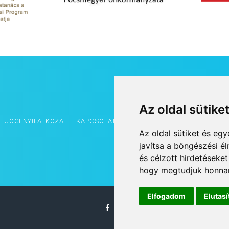
Az oldal sütike
JOGI NYILATKOZAT
KAPCSOLAT
OLDALTÉRKÉP
IMPRESSZUM
Az oldal sütiket és e
javítsa a böngészési é
és célzott hirdetéseket
hogy megtudjuk honnan
Elfogadom
Elutas