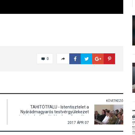
0
KÖVETKEZŐ
TAHITÓTFALU - Istentisztelet a
Nyárádmagyarós testvérgyülekezet
tagjainak részvételével a református
templomban
2017 ÁPR 07