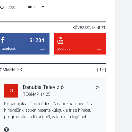
talajközeli
0
17:00
19:00
ózonmennyiség
KÖVESSEN MINKET!
KULTÚRA
2026 AUG 06
31204
Mi a pszichológia, és
miért van rá
facebook
youtube
szükségünk? –
Beszélgetés a Kacsakő
Irodalmi Színpadon
KOMMENTEK
{ 1E }
KULTÚRA
2026 AUG 06
Danubia Televízió
Különleges csillagles
VÁLASZ
DT
lesz Tahitótfaluban a
TEGNAP 14:25
Bodor Majorban
Köszönjük az érdeklődést! A napokban indul újra
hírlevelünk, ebben hetente küldjük a friss híreket,
programokat a térségből, valamint a legújabb
műsoraink, közvetítéseink listáját, linkjeit.
KULTÚRA
2026 AUG 06
Üdvözlettel: a Danubia Televízió csapata
MIRE MONDTA