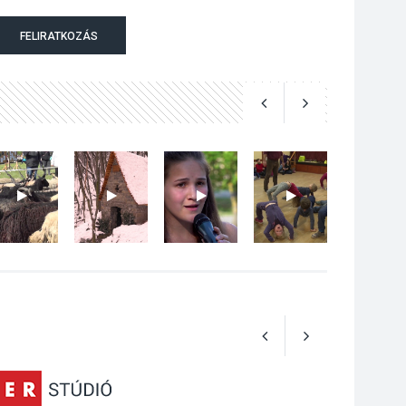
Szeptembertől
FELIRATKOZÁS
emelkednek a
parkolási díjak
Szentendrén