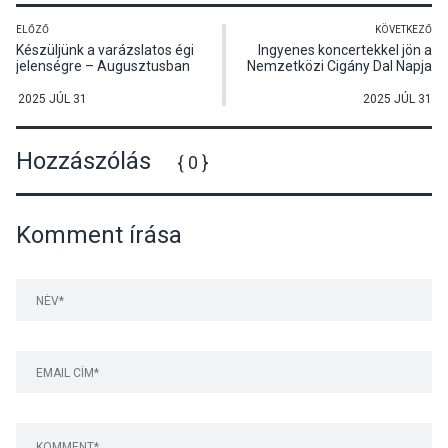
ELŐZŐ
KÖVETKEZŐ
Készüljünk a varázslatos égi
Ingyenes koncertekkel jön a
jelenségre – Augusztusban
Nemzetközi Cigány Dal Napja
hullanak a Perseidák
2025 JÚL 31
2025 JÚL 31
Hozzászólás
{ 0 }
Komment írása