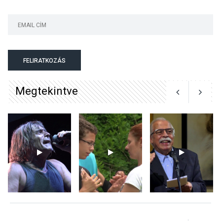
KÖZÉLET
2026 AUG 04
Jótékonysági
FELIRATKOZÁS
tanszergyűjtés lesz
Szigetmonostoron
Megtekintve
KÖZÉLET
2026 AUG 04
Megújulnak Szentendre
játszóterei
TERMÉSZETI KÖRNYEZET
2026 AUG 04