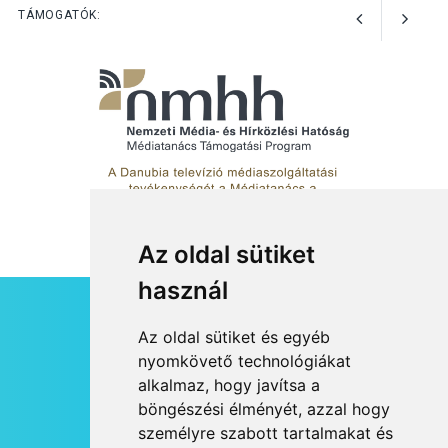
Kánikulában még
TÁMOGATÓK:
veszélyesebbek a
kullancsok
Az oldal sütiket
használ
HÍRLEVÉL
Az oldal sütiket és egyéb
RSS
nyomkövető technológiákat
alkalmaz, hogy javítsa a
JOGI NYILATKOZAT
böngészési élményét, azzal hogy
KAPCSOLAT
személyre szabott tartalmakat és
OLDALTÉRKÉP