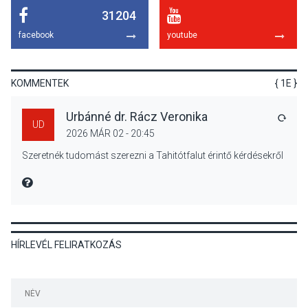
31204
KÖZÉLET
2026 AUG 05
facebook
youtube
Szeptembertől emelkednek
a parkolási díjak
Szentendrén
KOMMENTEK
{ 1E }
Urbánné dr. Rácz Veronika
VÁLA
UD
2026 MÁR 02 - 20:45
KÖZÉLET
2026 AUG 05
Szeretnék tudomást szerezni a Tahitótfalut érintő kérdésekről
Nőtt a fontosabb nyári
gyümölcsök
MIRE MONDTA
termésmennyisége
HÍRLEVÉL FELIRATKOZÁS
KULTÚRA
2026 AUG 04
Bogdányban programokkal
teli búcsúhétvége lesz