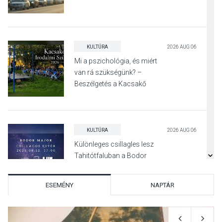
KULTÚRA
2026 AUG 06
Mi a pszichológia, és miért
van rá szükségünk? –
Beszélgetés a Kacsakő
Irodalmi Színpadon
KULTÚRA
2026 AUG 06
Különleges csillagles lesz
Tahitótfaluban a Bodor
Majorban
ESEMÉNY
NAPTÁR
KULTÚRA
2026 AUG 06