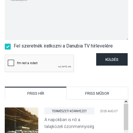
Fel szeretnék iratkozni a Danubia TV hírlevelére
KÜLDÉS
FRISS HÍR
FRISS MŰSOR
TERMÉSZETI KÖRNYEZET
2026 AUG 07
A napokban is nő a
talajközeli ózonmennyiség