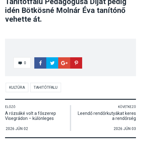
Tahitótfalu Pedagógusa Díjat pedig
idén Bötkösné Molnár Éva tanítónő
vehette át.
0
KULTÚRA
TAHITÓTFALU
ELŐZŐ
KÖVETKEZŐ
A rózsáké volt a főszerep
Leendő rendőrkutyákat keres
Visegrádon – különleges
a rendőrség
kertünnep várta a látogatókat
2026 JÚN 02
2026 JÚN 03