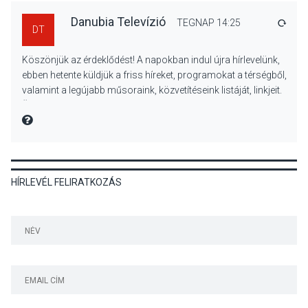
Danubia Televízió
TEGNAP 14:25
VÁLA
DT
KULTÚRA
2026 AUG 05
Köszönjük az érdeklődést! A napokban indul újra hírlevelünk,
Különleges nyári élményt
ebben hetente küldjük a friss híreket, programokat a térségből,
kínálnak a szabadtéri
valamint a legújabb műsoraink, közvetítéseink listáját, linkjeit.
előadások a Skanzenben
Üdvözlettel: a Danubia Televízió csapata
MIRE MONDTA
KÖZÉLET
2026 AUG 05
HÍRLEVÉL FELIRATKOZÁS
Szeptembertől emelkednek
a parkolási díjak
Szentendrén
KÖZÉLET
2026 AUG 05
Nőtt a fontosabb nyári