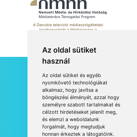
Az oldal sütiket
használ
HÍRLEVÉL
Az oldal sütiket és egyéb
RSS
nyomkövető technológiákat
alkalmaz, hogy javítsa a
JOGI NYILATKOZAT
böngészési élményét, azzal hogy
KAPCSOLAT
személyre szabott tartalmakat és
OLDALTÉRKÉP
célzott hirdetéseket jelenít meg,
IMPRESSZUM
és elemzi a weboldalunk
HÍR BEKÜLDÉSE
forgalmát, hogy megtudjuk
honnan érkeztek a látogatóink.