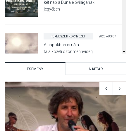
két nap a Duna élővilágának
jegyében
TERMÉSZETI KÖRNYEZET
2026 AUG 07
A napokban is nő a
talajközeli ózonmennyiség
ESEMÉNY
NAPTÁR
KULTÚRA
2026 AUG 06
Mi a pszichológia, és miért
van rá szükségünk? –
Beszélgetés a Kacsakő
Irodalmi Színpadon