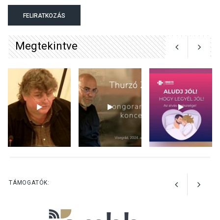
gyümölcsök
termésmennyisége
FELIRATKOZÁS
Megtekintve
KULTÚRA
2026 AUG 04
Bogdányban programokkal
teli búcsúhétvége lesz
KÖZÉLET
2026 AUG 04
Jótékonysági
tanszergyűjtés lesz
Szigetmonostoron
TÁMOGATÓK: