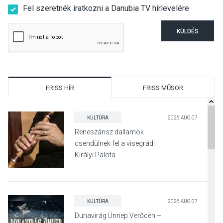
Fel szeretnék iratkozni a Danubia TV hírlevelére
KÜLDÉS
FRISS HÍR
FRISS MŰSOR
KULTÚRA
2026 AUG 07
Reneszánsz dallamok
csendülnek fel a visegrádi
Királyi Palota
díszudvarában
KULTÚRA
2026 AUG 07
Dunavirág Ünnep Verőcén –