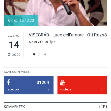
KULTÚRA
2026 AUG 06
Különleges csillagles lesz
Tahitótfaluban a Bodor
6 nap, 16:13:23
Majorban
VISEGRÁD - Luce dell'amore - Ott Rezső
2026 AUG
szerzői estje
14
KULTÚRA
2026 AUG 06
Színek, közösség és
0
20:00
hagyomány – kiállítás
nyitotta meg az idei Irány
Surány Fesztivált
KÖVESSEN MINKET!
31204
KULTÚRA
2026 AUG 05
facebook
youtube
Mordái folk-rock koncert
lesz a pilismaróti Duna-
parton
KOMMENTEK
{ 1E }