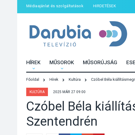
Médiaajánlat és szolgáltatások
HIRDETÉSEK
HÍREK
MŰSOROK
MŰSORÚJSÁG
ES
Főoldal
Hírek
Kultúra
Czóbel Béla kiállításmeg
KULTÚRA
2025 MÁR 27 09:00
Czóbel Béla kiállít
Szentendrén