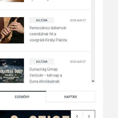
KULTÚRA
2026 AUG 07
Reneszánsz dallamok
csendülnek fel a
visegrádi Királyi Palota
díszudvarában
KULTÚRA
2026 AUG 07
Dunavirág Ünnep
Verőcén – két nap a
Duna élővilágának
jegyében
ESEMÉNY
NAPTÁR
TERMÉSZETI KÖRNYEZET
2026 AUG 07
A napokban is nő a
talajközeli