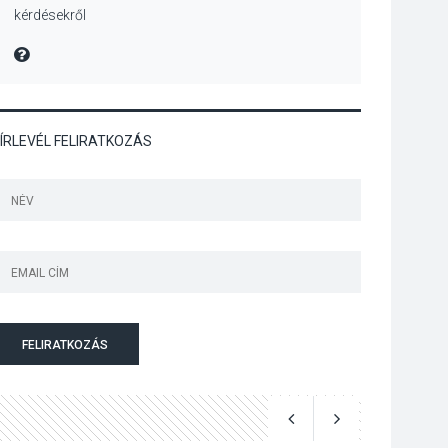
kérdésekről
Szeptembertől
emelkednek a
MIRE MONDTA
parkolási díjak
Szentendrén
ÍRLEVÉL FELIRATKOZÁS
KÖZÉLET
2026 AUG 05
Nőtt a fontosabb nyári
gyümölcsök
termésmennyisége
KULTÚRA
2026 AUG 04
Bogdányban
FELIRATKOZÁS
programokkal teli
búcsúhétvége lesz