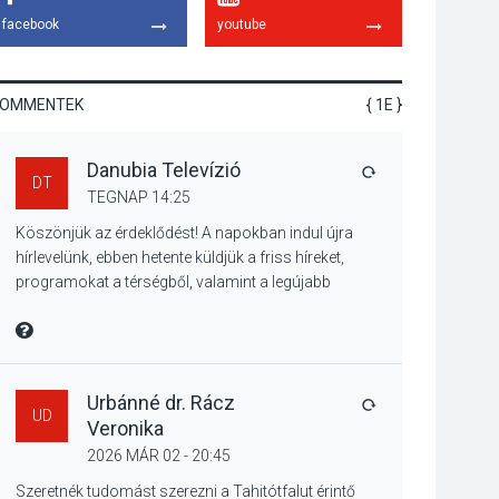
hagyomány – kiállítás
facebook
youtube
nyitotta meg az idei
Irány Surány Fesztivált
KOMMENTEK
{ 1E }
KULTÚRA
2026 AUG 05
Danubia Televízió
Mordái folk-rock
VÁLASZ
DT
koncert lesz a
TEGNAP 14:25
pilismaróti Duna-
Köszönjük az érdeklődést! A napokban indul újra
parton
hírlevelünk, ebben hetente küldjük a friss híreket,
programokat a térségből, valamint a legújabb
műsoraink, közvetítéseink listáját, linkjeit.
KULTÚRA
2026 AUG 05
Üdvözlettel: a Danubia Televízió csapata
MIRE MONDTA
Különleges nyári
élményt kínálnak a
szabadtéri előadások
Urbánné dr. Rácz
VÁLASZ
UD
a Skanzenben
Veronika
2026 MÁR 02 - 20:45
KÖZÉLET
2026 AUG 05
Szeretnék tudomást szerezni a Tahitótfalut érintő