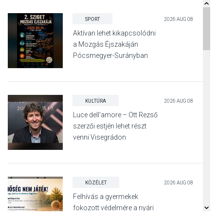
SPORT
2026 AUG 08
Aktívan lehet kikapcsolódni
a Mozgás Éjszakáján
Pócsmegyer-Surányban
KULTÚRA
2026 AUG 08
Luce dell’amore – Ott Rezső
szerzői estjén lehet részt
venni Visegrádon
KÖZÉLET
2026 AUG 08
Felhívás a gyermekek
fokozott védelmére a nyári