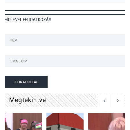
KULTÚRA
2026 AUG 06
HÍRLEVÉL FELIRATKOZÁS
Színek, közösség és
hagyomány – kiállítás
nyitotta meg az idei Irány
Surány Fesztivált
KULTÚRA
2026 AUG 05
Mordái folk-rock koncert
lesz a pilismaróti Duna-
parton
FELIRATKOZÁS
Megtekintve
KULTÚRA
2026 AUG 05
Különleges nyári élményt
kínálnak a szabadtéri