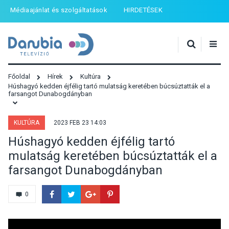
Médiaajánlat és szolgáltatások
HIRDETÉSEK
Főoldal
Hírek
Kultúra
Húshagyó kedden éjfélig tartó mulatság keretében búcsúztatták el a
farsangot Dunabogdányban
KULTÚRA
2023 FEB 23 14:03
Húshagyó kedden éjfélig tartó
mulatság keretében búcsúztatták el a
farsangot Dunabogdányban
0