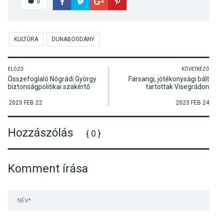
0
KULTÚRA
DUNABOGDÁNY
ELŐZŐ
KÖVETKEZŐ
Összefoglaló Nógrádi György
Farsangi, jótékonysági bált
biztonságpolitikai szakértő
tartottak Visegrádon
visegrádi előadásáról
2023 FEB 22
2023 FEB 24
Hozzászólás
{ 0 }
Komment írása