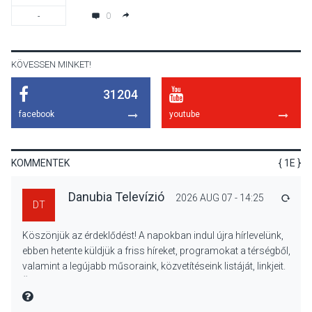
A napokban is nő a
0
-
talajközeli ózonmennyiség
KÖVESSEN MINKET!
31204
KULTÚRA
2026 AUG 06
facebook
youtube
Mi a pszichológia, és miért
van rá szükségünk? –
Beszélgetés a Kacsakő
KOMMENTEK
{ 1E }
Irodalmi Színpadon
Danubia Televízió
2026 AUG 07 - 14:25
VÁLA
DT
KULTÚRA
2026 AUG 06
Köszönjük az érdeklődést! A napokban indul újra hírlevelünk,
Különleges csillagles lesz
ebben hetente küldjük a friss híreket, programokat a térségből,
Tahitótfaluban a Bodor
valamint a legújabb műsoraink, közvetítéseink listáját, linkjeit.
Majorban
Üdvözlettel: a Danubia Televízió csapata
MIRE MONDTA