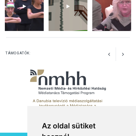
előadások a Skanzenben
KÖZÉLET
2026 AUG 05
Szeptembertől emelkednek
a parkolási díjak
Szentendrén
TÁMOGATÓK:
Az oldal sütiket