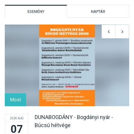
hőségben
ESEMÉNY
NAPTÁR
KULTÚRA
2026 AUG 07
Reneszánsz dallamok
csendülnek fel a visegrádi
Királyi Palota
díszudvarában
KULTÚRA
2026 AUG 07
Dunavirág Ünnep Verőcén –
két nap a Duna élővilágának
Most
jegyében
DUNABOGDÁNY - Bogdányi nyár -
2026 AUG
Búcsú hétvége
07
TERMÉSZETI KÖRNYEZET
2026 AUG 07