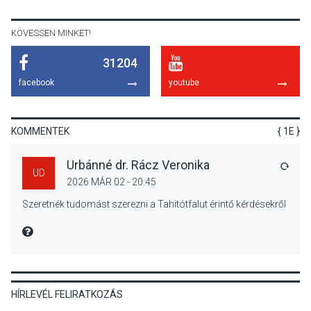
előadások a Skanzenben
KÖVESSEN MINKET!
31204
KÖZÉLET
2026 AUG 05
facebook
youtube
Szeptembertől emelkednek
a parkolási díjak
Szentendrén
KOMMENTEK
{ 1E }
Urbánné dr. Rácz Veronika
VÁLA
UD
2026 MÁR 02 - 20:45
KÖZÉLET
2026 AUG 05
Szeretnék tudomást szerezni a Tahitótfalut érintő kérdésekről
Nőtt a fontosabb nyári
gyümölcsök
MIRE MONDTA
termésmennyisége
HÍRLEVÉL FELIRATKOZÁS
KULTÚRA
2026 AUG 04