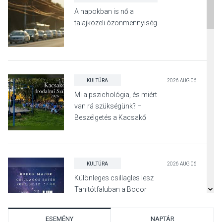
A napokban is nő a
talajközeli ózonmennyiség
KULTÚRA
2026 AUG 06
Mi a pszichológia, és miért
van rá szükségünk? –
Beszélgetés a Kacsakő
Irodalmi Színpadon
KULTÚRA
2026 AUG 06
Különleges csillagles lesz
Tahitótfaluban a Bodor
Majorban
ESEMÉNY
NAPTÁR