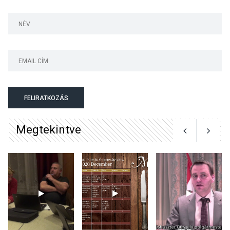
Bogdányban programokkal
teli búcsúhétvége lesz
KÖZÉLET
2026 AUG 04
Jótékonysági
FELIRATKOZÁS
tanszergyűjtés lesz
Szigetmonostoron
Megtekintve
KÖZÉLET
2026 AUG 04
Megújulnak Szentendre
játszóterei