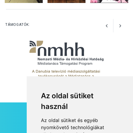
TERMÉSZETI KÖRNYEZET
2026 AUG 04
Kánikulában még
TÁMOGATÓK:
veszélyesebbek a
kullancsok
Az oldal sütiket
használ
HÍRLEVÉL
Az oldal sütiket és egyéb
RSS
nyomkövető technológiákat