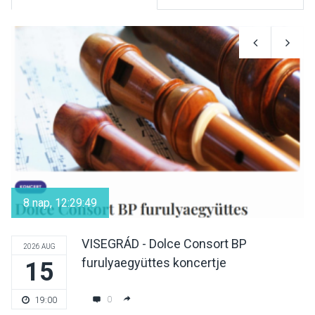
KULTÚRA
2026 AUG 06
Színek, közösség és
hagyomány – kiállítás
nyitotta meg az idei Irány
Surány Fesztivált
KULTÚRA
2026 AUG 05
Mordái folk-rock koncert
lesz a pilismaróti Duna-
8 nap, 12:29:49
parton
VISEGRÁD - Dolce Consort BP
2026 AUG
furulyaegyüttes koncertje
15
KULTÚRA
2026 AUG 05
Különleges nyári élményt
0
19:00
kínálnak a szabadtéri