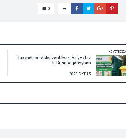
0
KÖVETKEZŐ
Használt sütőolaj-konténert helyeztek
ki Dunabogdányban
2020 OKT 15