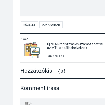
KÖZÉLET
DUNAKANYAR
ELŐZŐ
Új NTAK regisztrációs számot adott ki
az MTÜ a szálláshelyeknek
2020 OKT 14
Hozzászólás
{ 0 }
Komment írása