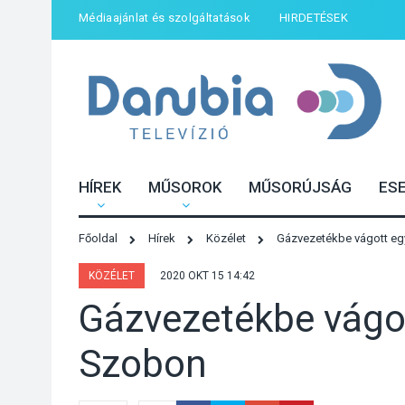
Médiaajánlat és szolgáltatások
HIRDETÉSEK
HÍREK
MŰSOROK
MŰSORÚJSÁG
ES
Főoldal
Hírek
Közélet
Gázvezetékbe vágott e
KÖZÉLET
2020 OKT 15 14:42
Gázvezetékbe vágo
Szobon