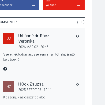
játszóterei
facebook
youtube
KOMMENTEK
{ 1E }
TERMÉSZETI KÖRNYEZET
2026 AUG 04
Urbánné dr. Rácz
Kánikulában még
VÁLASZ
UD
Veronika
veszélyesebbek a
kullancsok
2026 MÁR 02 - 20:45
Szeretnék tudomást szerezni a Tahitótfalut érintő
kérdésekről
KULTÚRA
2026 AUG 03
MIRE MONDTA
Art Week: egy hét a
művészetek jegyében
Esztergomban
HOck Zsuzsa
VÁLASZ
HZ
2025 SZEPT 06 - 10:11
Köszönjük az összefoglalót!
KULTÚRA
2026 AUG 03