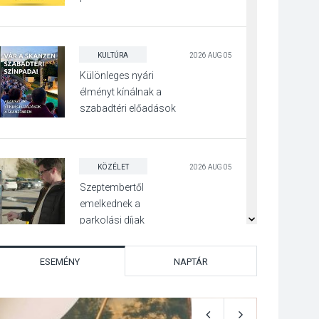
parton
KULTÚRA
2026 AUG 05
Különleges nyári
élményt kínálnak a
szabadtéri előadások
a Skanzenben
KÖZÉLET
2026 AUG 05
Szeptembertől
emelkednek a
parkolási díjak
Szentendrén
ESEMÉNY
NAPTÁR
KÖZÉLET
2026 AUG 05
Nőtt a fontosabb nyári
gyümölcsök