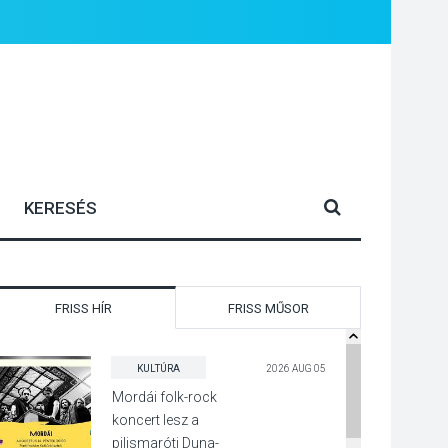
FRISS HÍR
FRISS MŰSOR
KULTÚRA
2026 AUG 05
Mordái folk-rock
koncert lesz a
pilismaróti Duna-