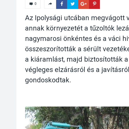
0
Az Ipolysági utcában megvágott v
annak környezetét a tűzoltók lez
nagymarosi önkéntes és a váci hiv
összeszorították a sérült vezeté
a kiáramlást, majd biztosították 
végleges elzárásról és a javításr
gondoskodtak.