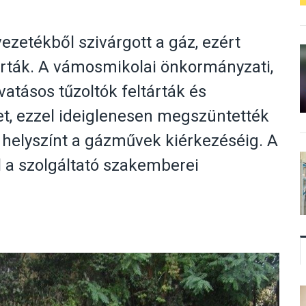
ezetékből szivárgott a gáz, ezért
árták. A vámosmikolai önkormányzati,
atásos tűzoltók feltárták és
ket, ezzel ideiglenesen megszüntették
a helyszínt a gázművek kiérkezéséig. A
ól a szolgáltató szakemberei