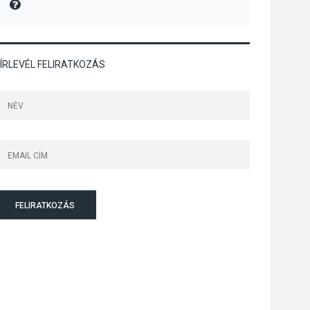
MIRE MONDTA
A kimondatlan
üzenetek nyomában –
Ingyenes
metakommunikációs
ÍRLEVÉL FELIRATKOZÁS
foglalkozások
Szentendrén
KULTÚRA
2026 AUG 03
Az Ön fotója is
bekerülhet a WMO
2027-es naptárába
FELIRATKOZÁS
TERMÉSZETI KÖRNYEZET
2026 AUG 03
Perseidák – amikor az
augusztusi égbolt
hullócsillagokkal
ajándékoz meg